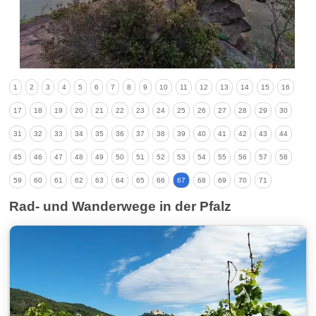
1
2
3
4
5
6
7
8
9
10
11
12
13
14
15
16
17
18
19
20
21
22
23
24
25
26
27
28
29
30
31
32
33
34
35
36
37
38
39
40
41
42
43
44
45
46
47
48
49
50
51
52
53
54
55
56
57
58
59
60
61
62
63
64
65
66
67
68
69
70
71
Rad- und Wanderwege in der Pfalz