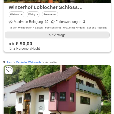
Winzerhof Loblocher Schlössel & Ferienwohnungen
Weinstube
Weingut
Restaurant
Maximale Belegung:
10
Ferienwohnungen:
3
An den Weinbergen · Balkon · Fernsehgerät · Urlaub mit Kindern · Schöne Aussicht
auf Anfrage
ab € 90,00
für 2 Personen/Nacht
Pfalz
Deutsche Weinstraße
Annweiler