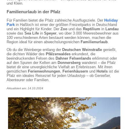
und Klein.
Familienurlaub in der Pfalz
Für Familien bietet die Pfalz zahlreiche Ausflugsziele. Der
Holiday
Park
in Haßloch ist einer der größten Freizeitparks in Deutschland
und ein Highlight für Kinder. Der
Zoo
und das
Reptilium
in
Landau
sowie das
Sea Life
in
Speyer
, wo über 3.000 Meeresbewohner aus
100 verschiedenen Arten bestaunt werden können, machen die
Region ideal für einen abwechslungsreichen
Familienurlaub
.
Ob du die Weinberge entlang der
Deutschen Weinstraße
genießt,
die dichten Wälder des
Pfälzerwaldes
erkundest, die
beeindruckenden Felsen des
Dahner Felsenlands
erklimmst oder
auf den Spuren der Kelten am
Donnersberg
wanderst – die Pfalz
bietet dir eine unvergleichliche Vielfalt an Erlebnissen. Mit ihren
gemütlichen
Ferienwohnungen
,
Ferienhäusern
und
Hotels
ist die
Pfalz ein ideales Reiseziel für jeden Urlaubstyp – ob Genießer,
Abenteurer oder Familien.
Aktualisiert am: 14.10.2024