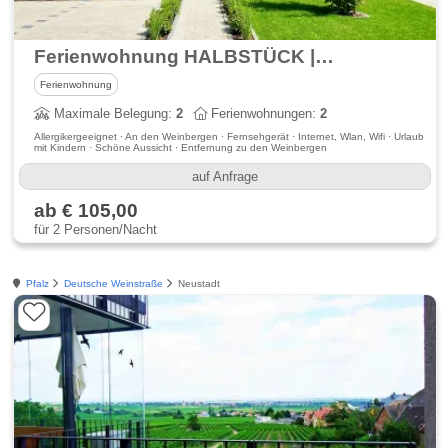
Ferienwohnung HALBSTÜCK | Riesling
Ferienwohnung
Maximale Belegung:
2
Ferienwohnungen:
2
Allergikergeeignet · An den Weinbergen · Fernsehgerät · Internet, Wlan, Wifi · Urlaub
mit Kindern · Schöne Aussicht · Entfernung zu den Weinbergen
auf Anfrage
ab € 105,00
für 2 Personen/Nacht
Pfalz
Deutsche Weinstraße
Neustadt