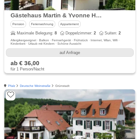
Gästehaus Martin & Yvonne Heger
Pension
Ferienwohnung
Appartement
Maximale Belegung:
8
Doppelzimmer:
2
Suiten:
2
Allergikergeeignet · Balkon · Fernsehgerät · Frühstück · Internet, Wlan, Wifi ·
Kinderbett · Urlaub mit Kindern · Schöne Aussicht
auf Anfrage
ab € 36,00
für 1 Person/Nacht
Pfalz
Deutsche Weinstraße
Grünstadt