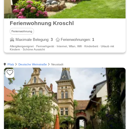
Ferienwohnung Kroschl
Ferienwohnung
Maximale Belegung:
3
Ferienwohnungen:
1
Allergikergeeignet · Fernsehgerät · Internet, Wlan, Wifi · Kinderbett · Urlaub mit
Kindern · Schöne Aussicht
Pfalz
Deutsche Weinstraße
Neustadt