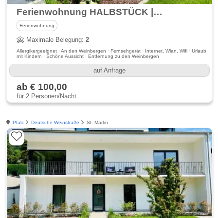
Ferienwohnung HALBSTÜCK | Pinot Noir
Ferienwohnung
Maximale Belegung:
2
Allergikergeeignet · An den Weinbergen · Fernsehgerät · Internet, Wlan, Wifi · Urlaub
mit Kindern · Schöne Aussicht · Entfernung zu den Weinbergen
auf Anfrage
ab € 100,00
für 2 Personen/Nacht
Pfalz
Deutsche Weinstraße
St. Martin