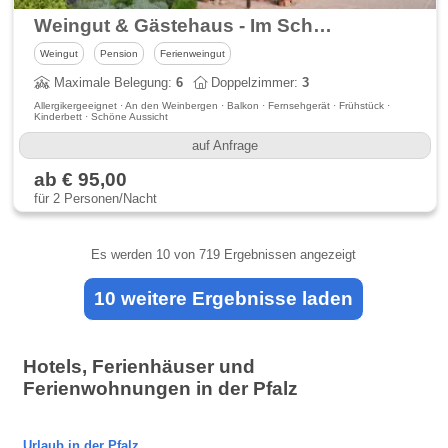
Weingut & Gästehaus - Im Schloßgarten
Weingut
Pension
Ferienweingut
Maximale Belegung:
6
Doppelzimmer:
3
Allergikergeeignet · An den Weinbergen · Balkon · Fernsehgerät · Frühstück ·
Kinderbett · Schöne Aussicht
auf Anfrage
ab € 95,00
für 2 Personen/Nacht
Es werden
10
von 719 Ergebnissen angezeigt
10 weitere Ergebnisse laden
Hotels, Ferienhäuser und
Ferienwohnungen in der Pfalz
Urlaub in der Pfalz