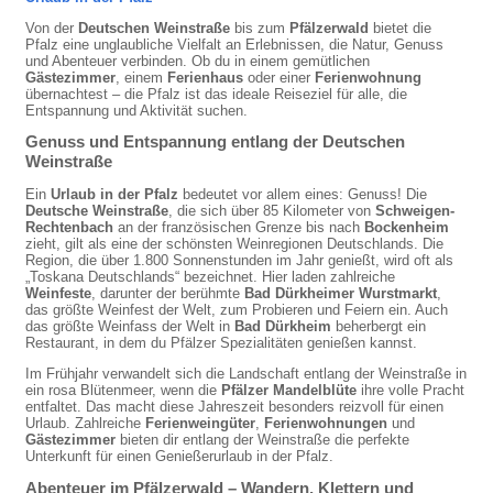
Von der
Deutschen Weinstraße
bis zum
Pfälzerwald
bietet die
Pfalz eine unglaubliche Vielfalt an Erlebnissen, die Natur, Genuss
und Abenteuer verbinden. Ob du in einem gemütlichen
Gästezimmer
, einem
Ferienhaus
oder einer
Ferienwohnung
übernachtest – die Pfalz ist das ideale Reiseziel für alle, die
Entspannung und Aktivität suchen.
Genuss und Entspannung entlang der Deutschen
Weinstraße
Ein
Urlaub in der Pfalz
bedeutet vor allem eines: Genuss! Die
Deutsche Weinstraße
, die sich über 85 Kilometer von
Schweigen-
Rechtenbach
an der französischen Grenze bis nach
Bockenheim
zieht, gilt als eine der schönsten Weinregionen Deutschlands. Die
Region, die über 1.800 Sonnenstunden im Jahr genießt, wird oft als
„Toskana Deutschlands“ bezeichnet. Hier laden zahlreiche
Weinfeste
, darunter der berühmte
Bad Dürkheimer Wurstmarkt
,
das größte Weinfest der Welt, zum Probieren und Feiern ein. Auch
das größte Weinfass der Welt in
Bad Dürkheim
beherbergt ein
Restaurant, in dem du Pfälzer Spezialitäten genießen kannst.
Im Frühjahr verwandelt sich die Landschaft entlang der Weinstraße in
ein rosa Blütenmeer, wenn die
Pfälzer Mandelblüte
ihre volle Pracht
entfaltet. Das macht diese Jahreszeit besonders reizvoll für einen
Urlaub. Zahlreiche
Ferienweingüter
,
Ferienwohnungen
und
Gästezimmer
bieten dir entlang der Weinstraße die perfekte
Unterkunft für einen Genießerurlaub in der Pfalz.
Abenteuer im Pfälzerwald – Wandern, Klettern und