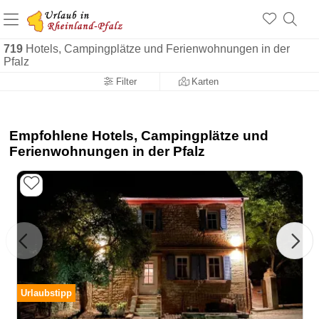
+1.500 Unterkünfte in Rheinland-Pfalz
+1.000 Sehenswürdigkeiten
Über 25 Jahre online
719
Hotels, Campingplätze und Ferienwohnungen in der
Pfalz
Filter
Karten
Empfohlene Hotels, Campingplätze und
Ferienwohnungen in der Pfalz
Urlaubstipp