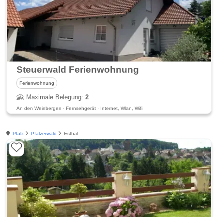
Steuerwald Ferienwohnung
Ferienwohnung
Maximale Belegung:
2
An den Weinbergen · Fernsehgerät · Internet, Wlan, Wifi
Pfalz
Pfälzerwald
Esthal