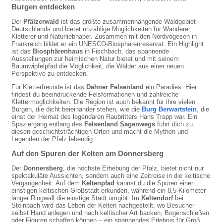
Burgen entdecken
Der
Pfälzerwald
ist das größte zusammenhängende Waldgebiet
Deutschlands und bietet unzählige Möglichkeiten für Wanderer,
Kletterer und Naturliebhaber. Zusammen mit den Nordvogesen in
Frankreich bildet er ein UNESCO-Biosphärenreservat. Ein Highlight
ist das
Biosphärenhaus
in Fischbach, das spannende
Ausstellungen zur heimischen Natur bietet und mit seinem
Baumwipfelpfad die Möglichkeit, die Wälder aus einer neuen
Perspektive zu entdecken.
Für Kletterfreunde ist das
Dahner Felsenland
ein Paradies. Hier
findest du beeindruckende Felsformationen und zahlreiche
Klettermöglichkeiten. Die Region ist auch bekannt für ihre vielen
Burgen, die dicht beieinander stehen, wie die
Burg Berwartstein
, die
einst der Heimat des legendären Raubritters Hans Trapp war. Ein
Spaziergang entlang des
Felsenland Sagenwegs
führt dich zu
diesen geschichtsträchtigen Orten und macht die Mythen und
Legenden der Pfalz lebendig.
Auf den Spuren der Kelten am Donnersberg
Der
Donnersberg
, die höchste Erhebung der Pfalz, bietet nicht nur
spektakuläre Aussichten, sondern auch eine Zeitreise in die keltische
Vergangenheit. Auf dem
Keltenpfad
kannst du die Spuren einer
einstigen keltischen Großstadt erkunden, während ein 8,5 Kilometer
langer Ringwall die einstige Stadt umgibt. Im
Keltendorf
bei
Steinbach wird das Leben der Kelten nachgestellt, wo Besucher
selbst Hand anlegen und nach keltischer Art backen, Bogenschießen
oder Figuren schaffen können – ein spannendes Erlebnis für Groß