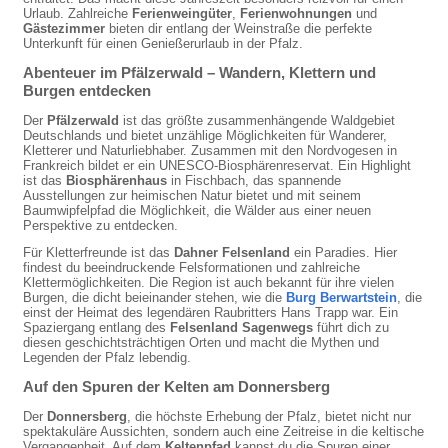
Urlaub. Zahlreiche
Ferienweingüter
,
Ferienwohnungen
und
Gästezimmer
bieten dir entlang der Weinstraße die perfekte
Unterkunft für einen Genießerurlaub in der Pfalz.
Abenteuer im Pfälzerwald – Wandern, Klettern und
Burgen entdecken
Der
Pfälzerwald
ist das größte zusammenhängende Waldgebiet
Deutschlands und bietet unzählige Möglichkeiten für Wanderer,
Kletterer und Naturliebhaber. Zusammen mit den Nordvogesen in
Frankreich bildet er ein UNESCO-Biosphärenreservat. Ein Highlight
ist das
Biosphärenhaus
in Fischbach, das spannende
Ausstellungen zur heimischen Natur bietet und mit seinem
Baumwipfelpfad die Möglichkeit, die Wälder aus einer neuen
Perspektive zu entdecken.
Für Kletterfreunde ist das
Dahner Felsenland
ein Paradies. Hier
findest du beeindruckende Felsformationen und zahlreiche
Klettermöglichkeiten. Die Region ist auch bekannt für ihre vielen
Burgen, die dicht beieinander stehen, wie die
Burg Berwartstein
, die
einst der Heimat des legendären Raubritters Hans Trapp war. Ein
Spaziergang entlang des
Felsenland Sagenwegs
führt dich zu
diesen geschichtsträchtigen Orten und macht die Mythen und
Legenden der Pfalz lebendig.
Auf den Spuren der Kelten am Donnersberg
Der
Donnersberg
, die höchste Erhebung der Pfalz, bietet nicht nur
spektakuläre Aussichten, sondern auch eine Zeitreise in die keltische
Vergangenheit. Auf dem
Keltenpfad
kannst du die Spuren einer