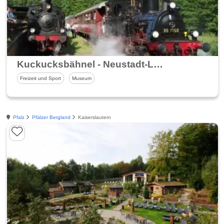
Kuckucksbähnel - Neustadt-Lambrecht-Elmstein
Freizeit und Sport
Museum
Pfalz
Pfälzer Bergland
Kaiserslautern