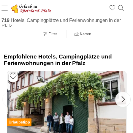
+1.500 Unterkünfte in Rheinland-Pfalz
+1.000 Sehenswürdigkeiten
Über 25 Jahre online
719
Hotels, Campingplätze und Ferienwohnungen in der
Pfalz
Filter
Karten
Empfohlene Hotels, Campingplätze und
Ferienwohnungen in der Pfalz
Urlaubstipp