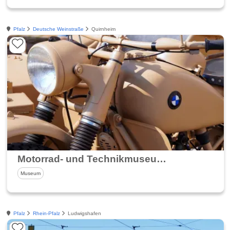
Pfalz
Deutsche Weinstraße
Quirnheim
Motorrad- und Technikmuseum Quirnheim
Museum
Pfalz
Rhein-Pfalz
Ludwigshafen