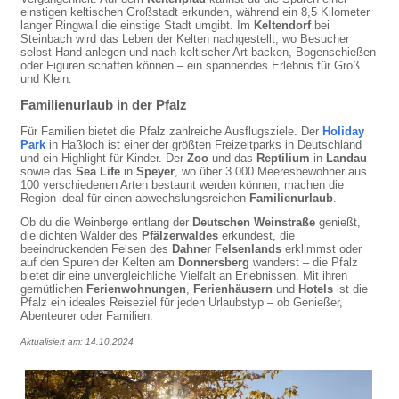
einstigen keltischen Großstadt erkunden, während ein 8,5 Kilometer
langer Ringwall die einstige Stadt umgibt. Im
Keltendorf
bei
Steinbach wird das Leben der Kelten nachgestellt, wo Besucher
selbst Hand anlegen und nach keltischer Art backen, Bogenschießen
oder Figuren schaffen können – ein spannendes Erlebnis für Groß
und Klein.
Familienurlaub in der Pfalz
Für Familien bietet die Pfalz zahlreiche Ausflugsziele. Der
Holiday
Park
in Haßloch ist einer der größten Freizeitparks in Deutschland
und ein Highlight für Kinder. Der
Zoo
und das
Reptilium
in
Landau
sowie das
Sea Life
in
Speyer
, wo über 3.000 Meeresbewohner aus
100 verschiedenen Arten bestaunt werden können, machen die
Region ideal für einen abwechslungsreichen
Familienurlaub
.
Ob du die Weinberge entlang der
Deutschen Weinstraße
genießt,
die dichten Wälder des
Pfälzerwaldes
erkundest, die
beeindruckenden Felsen des
Dahner Felsenlands
erklimmst oder
auf den Spuren der Kelten am
Donnersberg
wanderst – die Pfalz
bietet dir eine unvergleichliche Vielfalt an Erlebnissen. Mit ihren
gemütlichen
Ferienwohnungen
,
Ferienhäusern
und
Hotels
ist die
Pfalz ein ideales Reiseziel für jeden Urlaubstyp – ob Genießer,
Abenteurer oder Familien.
Aktualisiert am: 14.10.2024