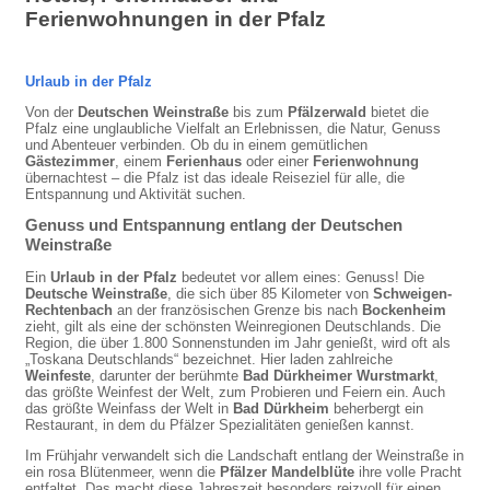
Ferienwohnungen in der Pfalz
Urlaub in der Pfalz
Von der
Deutschen Weinstraße
bis zum
Pfälzerwald
bietet die
Pfalz eine unglaubliche Vielfalt an Erlebnissen, die Natur, Genuss
und Abenteuer verbinden. Ob du in einem gemütlichen
Gästezimmer
, einem
Ferienhaus
oder einer
Ferienwohnung
übernachtest – die Pfalz ist das ideale Reiseziel für alle, die
Entspannung und Aktivität suchen.
Genuss und Entspannung entlang der Deutschen
Weinstraße
Ein
Urlaub in der Pfalz
bedeutet vor allem eines: Genuss! Die
Deutsche Weinstraße
, die sich über 85 Kilometer von
Schweigen-
Rechtenbach
an der französischen Grenze bis nach
Bockenheim
zieht, gilt als eine der schönsten Weinregionen Deutschlands. Die
Region, die über 1.800 Sonnenstunden im Jahr genießt, wird oft als
„Toskana Deutschlands“ bezeichnet. Hier laden zahlreiche
Weinfeste
, darunter der berühmte
Bad Dürkheimer Wurstmarkt
,
das größte Weinfest der Welt, zum Probieren und Feiern ein. Auch
das größte Weinfass der Welt in
Bad Dürkheim
beherbergt ein
Restaurant, in dem du Pfälzer Spezialitäten genießen kannst.
Im Frühjahr verwandelt sich die Landschaft entlang der Weinstraße in
ein rosa Blütenmeer, wenn die
Pfälzer Mandelblüte
ihre volle Pracht
entfaltet. Das macht diese Jahreszeit besonders reizvoll für einen