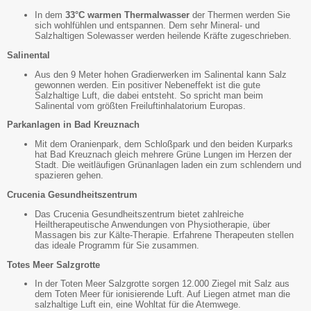
In dem
33°C warmen Thermalwasser
der Thermen werden Sie
sich wohlfühlen und entspannen. Dem sehr Mineral- und
Salzhaltigen Solewasser werden heilende Kräfte zugeschrieben.
Salinental
Aus den 9 Meter hohen Gradierwerken im Salinental kann Salz
gewonnen werden. Ein positiver Nebeneffekt ist die gute
Salzhaltige Luft, die dabei entsteht. So spricht man beim
Salinental vom größten Freiluftinhalatorium Europas.
Parkanlagen in Bad Kreuznach
Mit dem Oranienpark, dem Schloßpark und den beiden Kurparks
hat Bad Kreuznach gleich mehrere Grüne Lungen im Herzen der
Stadt. Die weitläufigen Grünanlagen laden ein zum schlendern und
spazieren gehen.
Crucenia Gesundheitszentrum
Das Crucenia Gesundheitszentrum bietet zahlreiche
Heiltherapeutische Anwendungen von Physiotherapie, über
Massagen bis zur Kälte-Therapie. Erfahrene Therapeuten stellen
das ideale Programm für Sie zusammen.
Totes Meer Salzgrotte
In der Toten Meer Salzgrotte sorgen 12.000 Ziegel mit Salz aus
dem Toten Meer für ionisierende Luft. Auf Liegen atmet man die
salzhaltige Luft ein, eine Wohltat für die Atemwege.