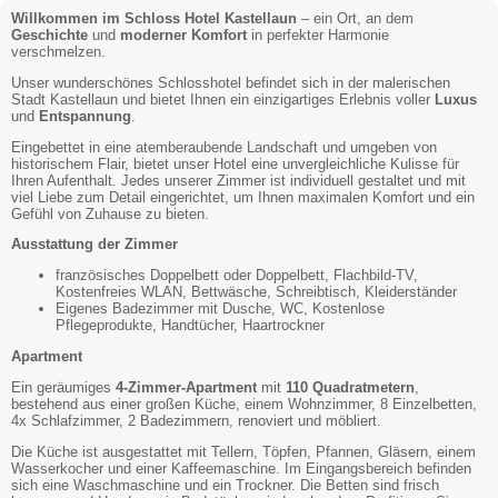
Willkommen im Schloss Hotel Kastellaun
– ein Ort, an dem
Geschichte
und
moderner Komfort
in perfekter Harmonie
verschmelzen.
Unser wunderschönes Schlosshotel befindet sich in der malerischen
Stadt Kastellaun und bietet Ihnen ein einzigartiges Erlebnis voller
Luxus
und
Entspannung
.
Eingebettet in eine atemberaubende Landschaft und umgeben von
historischem Flair, bietet unser Hotel eine unvergleichliche Kulisse für
Ihren Aufenthalt. Jedes unserer Zimmer ist individuell gestaltet und mit
viel Liebe zum Detail eingerichtet, um Ihnen maximalen Komfort und ein
Gefühl von Zuhause zu bieten.
Ausstattung der Zimmer
französisches Doppelbett oder Doppelbett, Flachbild-TV,
Kostenfreies WLAN, Bettwäsche, Schreibtisch, Kleiderständer
Eigenes Badezimmer mit Dusche, WC, Kostenlose
Pflegeprodukte, Handtücher, Haartrockner
Apartment
Ein geräumiges
4-Zimmer-Apartment
mit
110 Quadratmetern
,
bestehend aus einer großen Küche, einem Wohnzimmer, 8 Einzelbetten,
4x Schlafzimmer, 2 Badezimmern, renoviert und möbliert.
Die Küche ist ausgestattet mit Tellern, Töpfen, Pfannen, Gläsern, einem
Wasserkocher und einer Kaffeemaschine. Im Eingangsbereich befinden
sich eine Waschmaschine und ein Trockner. Die Betten sind frisch