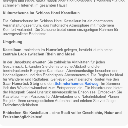
bezogen und Hand- sowie Badetücher sind vorhanden. Profitieren Sie von
schnellem Internet im gesamten Haus!
Kulturscheune im Schloss Hotel Kastellaun
Die Kulturscheune im Schloss Hotel Kastellaun ist ein charmantes
Veranstaltungszentrum, das historische Atmosphäre mit modernem
Komfort verbindet. Die Scheune bietet einen einzigartigen Rahmen für
unvergessliche Erlebnisse.
Umgebung
Kastellaun
, malerisch im
Hunsrück
gelegen, besticht durch seine
zentrale Lage zwischen Rhein und Mosel
.
In der Umgebung erwarten Sie zahlreiche Aktivitäten für jeden
Geschmack. Erkunden Sie die historische Altstadt und die
beeindruckende Burgruine Kastellaun. Abenteuerlustige besuchen den
Hochseilgarten und den Erlebnispark Abenteuerwald. Die Region ist ideal
für Wanderer und Radfahrer: Genießen Sie malerische Routen wie den
Saar-Hunsrück-Steig
und den
Schinderhannes-Radweg
. Im Sommer
lädt das Waldschwimmbad zum Entspannen ein. Für Naturfreunde bietet
der Naturpark Saar-Hunsrück unvergessliche Erlebnisse. Entdecken Sie
Kastellaun – ein Paradies für Aktivurlauber und Naturliebhaber! Planen
Sie jetzt Ihren unvergesslichen Aufenthalt und erleben Sie vielfältige
Freizeitmöglichkeiten.
Entdecken Sie Kastellaun – eine Stadt voller Geschichte, Natur und
Freizeitmöglichkeiten!