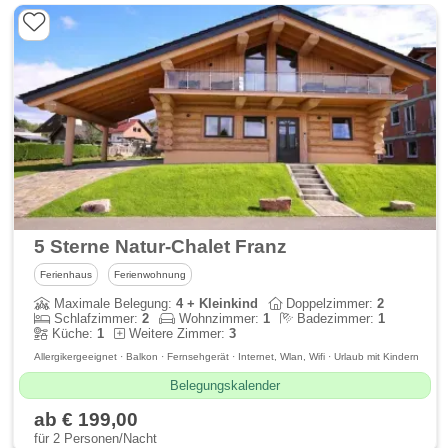
5 Sterne Natur-Chalet Franz
Ferienhaus
Ferienwohnung
Maximale Belegung:
4 + Kleinkind
Doppelzimmer:
2
Schlafzimmer:
2
Wohnzimmer:
1
Badezimmer:
1
Küche:
1
Weitere Zimmer:
3
Allergikergeeignet · Balkon · Fernsehgerät · Internet, Wlan, Wifi · Urlaub mit Kindern
Belegungskalender
ab € 199,00
für 2 Personen/Nacht