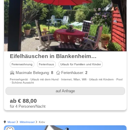
Eifelhäuschen in Blankenheim Haus 202
Ferienwohnung
Ferienhaus
Urlaub für Familien und Kinder
Maximale Belegung:
8
Ferienhäuser:
2
Fernsehgerät · Urlaub mit dem Hund · Internet, Wlan, Wifi · Urlaub mit Kindern · Pool
· Schöne Aussicht
auf Anfrage
ab € 88,00
für 4 Personen/Nacht
Mosel
Mittelmosel
Kröv