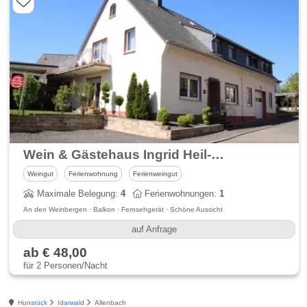
Wein & Gästehaus Ingrid Heil-Kinn
Weingut
Ferienwohnung
Ferienweingut
Maximale Belegung:
4
Ferienwohnungen:
1
An den Weinbergen · Balkon · Fernsehgerät · Schöne Aussicht
auf Anfrage
ab € 48,00
für 2 Personen/Nacht
Hunsrück
Idarwald
Allenbach