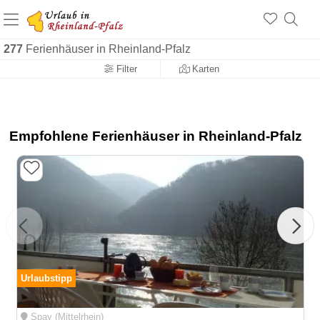
+1.500 Unterkünfte in Rheinland-Pfalz
+1.000 Sehenswürdigkeiten
Über 25 Jahre online
277
Ferienhäuser in Rheinland-Pfalz
Filter
Karten
Empfohlene Ferienhäuser in Rheinland-Pfalz
Urlaubstipp
Spay (Mittelrhein)