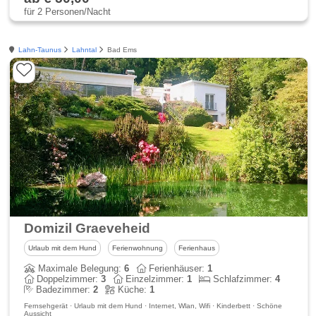
für 2 Personen/Nacht
Lahn-Taunus
Lahntal
Bad Ems
Domizil Graeveheid
Urlaub mit dem Hund
Ferienwohnung
Ferienhaus
Maximale Belegung:
6
Ferienhäuser:
1
Doppelzimmer:
3
Einzelzimmer:
1
Schlafzimmer:
4
Badezimmer:
2
Küche:
1
Fernsehgerät · Urlaub mit dem Hund · Internet, Wlan, Wifi · Kinderbett · Schöne
Aussicht