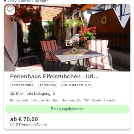
Eifel
Nordeifel
Nideggen
Ferienhaus Eifelstübchen - Urlaub mit dem Hund
Ferienwohnung
Ferienhaus
Urlaub mit dem Hund
Maximale Belegung:
5
Fernsehgerät · Urlaub mit dem Hund · Internet, Wlan, Wifi · Urlaub mit Kindern
Belegungskalender
ab € 70,00
für 2 Personen/Nacht