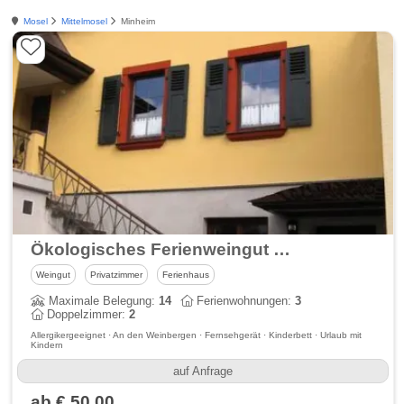
Mosel
Mittelmosel
Minheim
Ökologisches Ferienweingut Ernst Hoffmann in Minheim an der Mosel
Weingut
Privatzimmer
Ferienhaus
Maximale Belegung:
14
Ferienwohnungen:
3
Doppelzimmer:
2
Allergikergeeignet · An den Weinbergen · Fernsehgerät · Kinderbett · Urlaub mit
Kindern
auf Anfrage
ab € 50,00