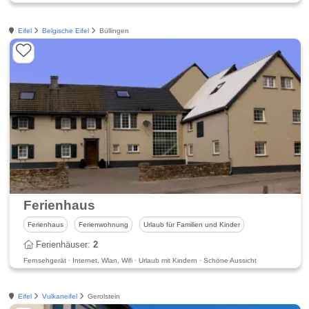
Eifel
Belgische Eifel
Büllingen
Ferienhaus
Ferienhaus
Ferienwohnung
Urlaub für Familien und Kinder
Ferienhäuser:
2
Fernsehgerät · Internet, Wlan, Wifi · Urlaub mit Kindern · Schöne Aussicht
Eifel
Vulkaneifel
Gerolstein