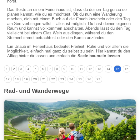
hörst.
Das Beste an einem Ferienhaus ist, dass du deinen Tag genau so
planen kannst, wie du es möchtest. Ob du nun eine Wanderung
machen, dich mit einem Buch auf die Couch kuscheln oder den Tag
am See verbringen willst – alles ist möglich. Du hast deinen eigenen
Raum und kannst vollkommen abschalten. Abends lässt du den Tag
vielleicht bei einem Glas Wein ausklingen, während du den
Sternenhimmel betrachtest oder den Kamin anzündest.
Ein Urlaub im Ferienhaus bedeutet Freiheit, Ruhe und vor allem die
Möglichkeit, einfach mal ganz du selbst zu sein. Hier kannst du den
Alltag hinter dir lassen und einfach die
Seele baumeln lassen
.
1
2
3
4
5
6
7
8
9
10
11
12
13
14
15
16
17
18
19
20
21
22
23
24
25
26
27
Rad- und Wanderwege