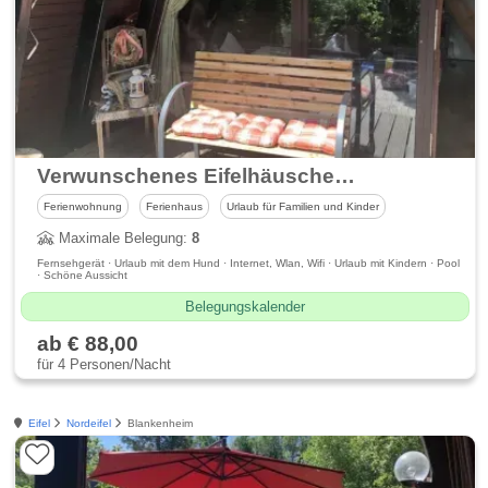
Verwunschenes Eifelhäuschen am Waldrand, Haus 221
Ferienwohnung
Ferienhaus
Urlaub für Familien und Kinder
Maximale Belegung:
8
Fernsehgerät · Urlaub mit dem Hund · Internet, Wlan, Wifi · Urlaub mit Kindern · Pool
· Schöne Aussicht
Belegungskalender
ab € 88,00
für 4 Personen/Nacht
Eifel
Nordeifel
Blankenheim