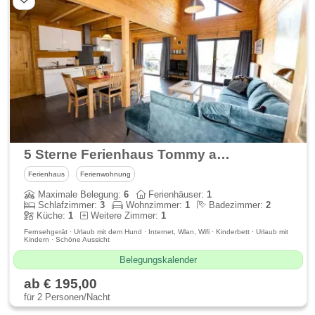
5 Sterne Ferienhaus Tommy am idyllischen Waldsee Rieden
Ferienhaus
Ferienwohnung
Maximale Belegung:
6
Ferienhäuser:
1
Schlafzimmer:
3
Wohnzimmer:
1
Badezimmer:
2
Küche:
1
Weitere Zimmer:
1
Fernsehgerät · Urlaub mit dem Hund · Internet, Wlan, Wifi · Kinderbett · Urlaub mit
Kindern · Schöne Aussicht
Belegungskalender
ab € 195,00
für 2 Personen/Nacht