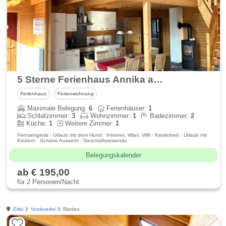
5 Sterne Ferienhaus Annika am idyllischen Waldsee Rieden
Ferienhaus
Ferienwohnung
Maximale Belegung:
6
Ferienhäuser:
1
Schlafzimmer:
3
Wohnzimmer:
1
Badezimmer:
2
Küche:
1
Weitere Zimmer:
1
Fernsehgerät · Urlaub mit dem Hund · Internet, Wlan, Wifi · Kinderbett · Urlaub mit
Kindern · Schöne Aussicht · Geschäftsreisende
Belegungskalender
ab € 195,00
für 2 Personen/Nacht
Eifel
Vordereifel
Rieden