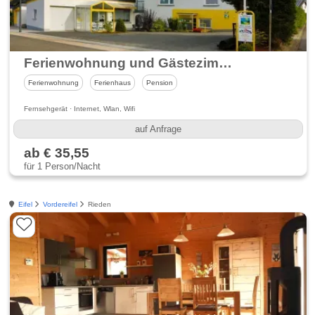
Ferienwohnung und Gästezimmer Haus Berndorf
Ferienwohnung
Ferienhaus
Pension
Fernsehgerät · Internet, Wlan, Wifi
auf Anfrage
ab € 35,55
für 1 Person/Nacht
Eifel
Vordereifel
Rieden