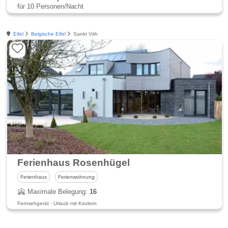
für 10 Personen/Nacht
Eifel
Belgische Eifel
Sankt Vith
Ferienhaus Rosenhügel
Ferienhaus
Ferienwohnung
Maximale Belegung:
16
Fernsehgerät · Urlaub mit Kindern