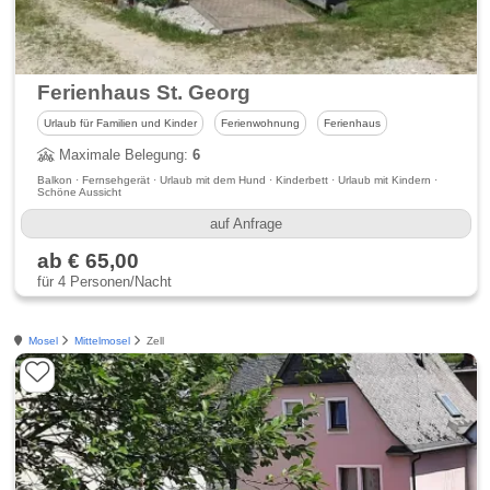
Ferienhaus St. Georg
Urlaub für Familien und Kinder
Ferienwohnung
Ferienhaus
Maximale Belegung:
6
Balkon · Fernsehgerät · Urlaub mit dem Hund · Kinderbett · Urlaub mit Kindern ·
Schöne Aussicht
auf Anfrage
ab € 65,00
für 4 Personen/Nacht
Mosel
Mittelmosel
Zell