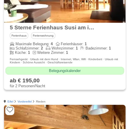
5 Sterne Ferienhaus Susi am idyllischen Waldsee Rieden
Ferienhaus
Ferienwohnung
Maximale Belegung:
4
Ferienhäuser:
1
Schlafzimmer:
2
Wohnzimmer:
1
Badezimmer:
1
Küche:
1
Weitere Zimmer:
1
Fernsehgerät · Urlaub mit dem Hund · Internet, Wlan, Wifi · Kinderbett · Urlaub mit
Kindern · Schöne Aussicht · Geschäftsreisende
Belegungskalender
ab € 195,00
für 2 Personen/Nacht
Eifel
Vordereifel
Rieden