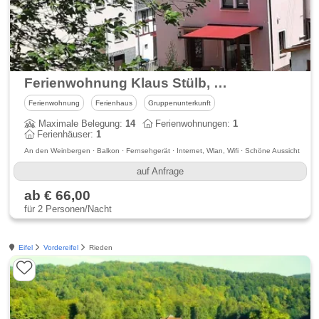
Ferienwohnung Klaus Stülb, Weingut & Sectmanufaktur
Ferienwohnung
Ferienhaus
Gruppenunterkunft
Maximale Belegung:
14
Ferienwohnungen:
1
Ferienhäuser:
1
An den Weinbergen · Balkon · Fernsehgerät · Internet, Wlan, Wifi · Schöne Aussicht
auf Anfrage
ab € 66,00
für 2 Personen/Nacht
Eifel
Vordereifel
Rieden