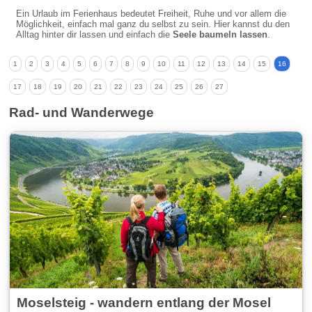
Ein Urlaub im Ferienhaus bedeutet Freiheit, Ruhe und vor allem die
Möglichkeit, einfach mal ganz du selbst zu sein. Hier kannst du den
Alltag hinter dir lassen und einfach die
Seele baumeln lassen
.
1
2
3
4
5
6
7
8
9
10
11
12
13
14
15
16
17
18
19
20
21
22
23
24
25
26
27
Rad- und Wanderwege
Moselsteig - wandern entlang der Mosel