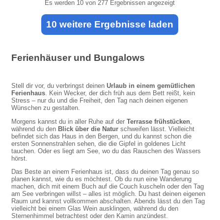
Es werden
10
von 277 Ergebnissen angezeigt
10 weitere Ergebnisse laden
Ferienhäuser und Bungalows
Stell dir vor, du verbringst deinen
Urlaub in einem gemütlichen
Ferienhaus
. Kein Wecker, der dich früh aus dem Bett reißt, kein
Stress – nur du und die Freiheit, den Tag nach deinen eigenen
Wünschen zu gestalten.
Morgens kannst du in aller Ruhe auf der
Terrasse frühstücken
,
während du den
Blick über die Natur
schweifen lässt. Vielleicht
befindet sich das Haus in den Bergen, und du kannst schon die
ersten Sonnenstrahlen sehen, die die Gipfel in goldenes Licht
tauchen. Oder es liegt am See, wo du das Rauschen des Wassers
hörst.
Das Beste an einem Ferienhaus ist, dass du deinen Tag genau so
planen kannst, wie du es möchtest. Ob du nun eine Wanderung
machen, dich mit einem Buch auf die Couch kuscheln oder den Tag
am See verbringen willst – alles ist möglich. Du hast deinen eigenen
Raum und kannst vollkommen abschalten. Abends lässt du den Tag
vielleicht bei einem Glas Wein ausklingen, während du den
Sternenhimmel betrachtest oder den Kamin anzündest.