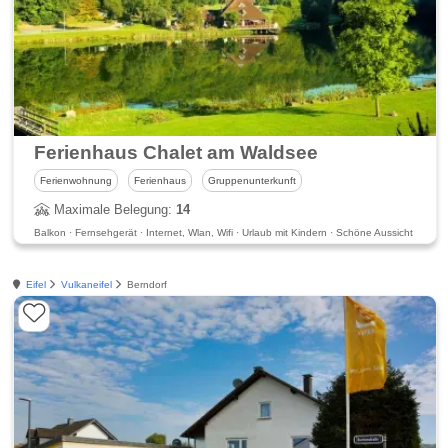
Ferienhaus Chalet am Waldsee
Ferienwohnung
Ferienhaus
Gruppenunterkunft
Maximale Belegung:
14
Balkon · Fernsehgerät · Internet, Wlan, Wifi · Urlaub mit Kindern · Schöne Aussicht
Eifel
Vulkaneifel
Berndorf