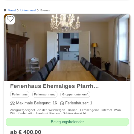
Mosel
Untermosel
Bremm
Ferienhaus Ehemaliges Pfarrhaus in Bremm
Ferienhaus
Ferienwohnung
Gruppenunterkunft
Maximale Belegung:
16
Ferienhäuser:
1
Allergikergeeignet · An den Weinbergen · Balkon · Fernsehgerät · Internet, Wlan,
Wifi · Kinderbett · Urlaub mit Kindern · Schöne Aussicht
Belegungskalender
ab € 400,00