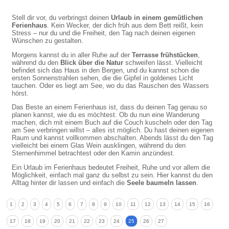
Stell dir vor, du verbringst deinen
Urlaub in einem gemütlichen
Ferienhaus
. Kein Wecker, der dich früh aus dem Bett reißt, kein
Stress – nur du und die Freiheit, den Tag nach deinen eigenen
Wünschen zu gestalten.
Morgens kannst du in aller Ruhe auf der
Terrasse frühstücken
,
während du den
Blick über die Natur
schweifen lässt. Vielleicht
befindet sich das Haus in den Bergen, und du kannst schon die
ersten Sonnenstrahlen sehen, die die Gipfel in goldenes Licht
tauchen. Oder es liegt am See, wo du das Rauschen des Wassers
hörst.
Das Beste an einem Ferienhaus ist, dass du deinen Tag genau so
planen kannst, wie du es möchtest. Ob du nun eine Wanderung
machen, dich mit einem Buch auf die Couch kuscheln oder den Tag
am See verbringen willst – alles ist möglich. Du hast deinen eigenen
Raum und kannst vollkommen abschalten. Abends lässt du den Tag
vielleicht bei einem Glas Wein ausklingen, während du den
Sternenhimmel betrachtest oder den Kamin anzündest.
Ein Urlaub im Ferienhaus bedeutet Freiheit, Ruhe und vor allem die
Möglichkeit, einfach mal ganz du selbst zu sein. Hier kannst du den
Alltag hinter dir lassen und einfach die
Seele baumeln lassen
.
1
2
3
4
5
6
7
8
9
10
11
12
13
14
15
16
17
18
19
20
21
22
23
24
25
26
27