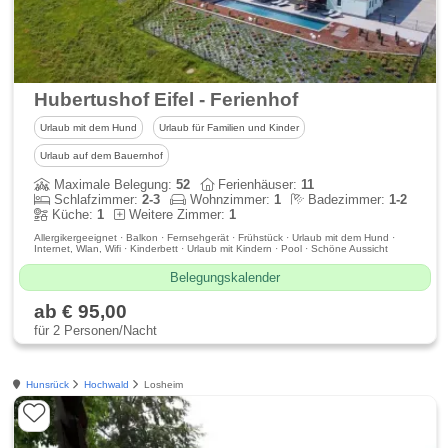
Hubertushof Eifel - Ferienhof
Urlaub mit dem Hund
Urlaub für Familien und Kinder
Urlaub auf dem Bauernhof
Maximale Belegung:
52
Ferienhäuser:
11
Schlafzimmer:
2-3
Wohnzimmer:
1
Badezimmer:
1-2
Küche:
1
Weitere Zimmer:
1
Allergikergeeignet · Balkon · Fernsehgerät · Frühstück · Urlaub mit dem Hund ·
Internet, Wlan, Wifi · Kinderbett · Urlaub mit Kindern · Pool · Schöne Aussicht
Belegungskalender
ab € 95,00
für 2 Personen/Nacht
Hunsrück
Hochwald
Losheim