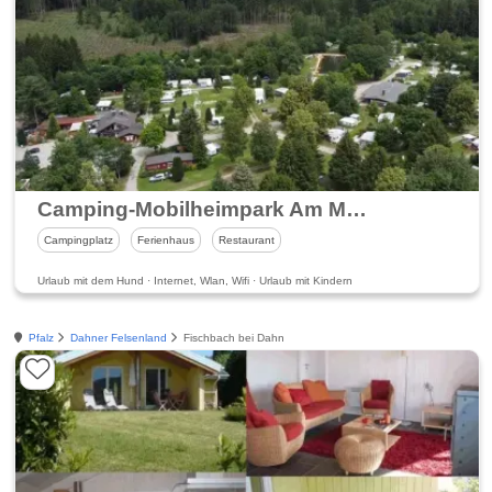
Camping-Mobilheimpark Am Mühlenteich
Campingplatz
Ferienhaus
Restaurant
Urlaub mit dem Hund · Internet, Wlan, Wifi · Urlaub mit Kindern
Pfalz
Dahner Felsenland
Fischbach bei Dahn