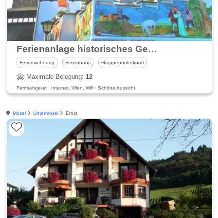
Ferienanlage historisches Genoveva Gemach
Ferienwohnung
Ferienhaus
Gruppenunterkunft
Maximale Belegung:
12
Fernsehgerät · Internet, Wlan, Wifi · Schöne Aussicht
Mosel
Untermosel
Ernst