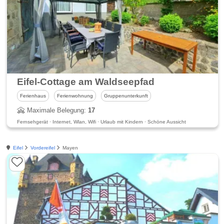
Eifel-Cottage am Waldseepfad
Ferienhaus
Ferienwohnung
Gruppenunterkunft
Maximale Belegung:
17
Fernsehgerät · Internet, Wlan, Wifi · Urlaub mit Kindern · Schöne Aussicht
Eifel
Vordereifel
Mayen