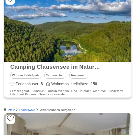
Camping Clausensee im Naturpark Pfälzerwald
Wohnmobilstellplatz
Schwimmbad
Restaurant
Ferienhäuser:
8
Wohnmobilstellplätze:
150
Fernsehgerät · Frühstück · Urlaub mit dem Hund · Internet, Wlan, Wifi · Kinderbett ·
Urlaub mit Kindern · Geschäftsreisende
Pfalz
Pfälzerwald
Waldfischbach-Burgalben