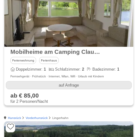
Mobilheime am Camping Clausensee
Ferienwohnung
Ferienhaus
Doppelzimmer:
1
Schlafzimmer:
2
Badezimmer:
1
Fernsehgerät · Frühstück · Internet, Wlan, Wifi · Urlaub mit Kindern
auf Anfrage
ab € 85,00
für 2 Personen/Nacht
Hunsrück
Vorderhunsrück
Lingerhahn