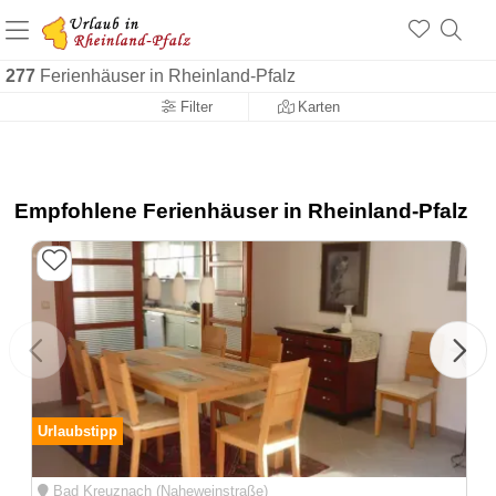
+1.500 Unterkünfte in Rheinland-Pfalz
+1.000 Sehenswürdigkeiten
Über 25 Jahre online
277
Ferienhäuser in Rheinland-Pfalz
Filter
Karten
Empfohlene Ferienhäuser in Rheinland-Pfalz
Urlaubstipp
Bad Kreuznach (Naheweinstraße)