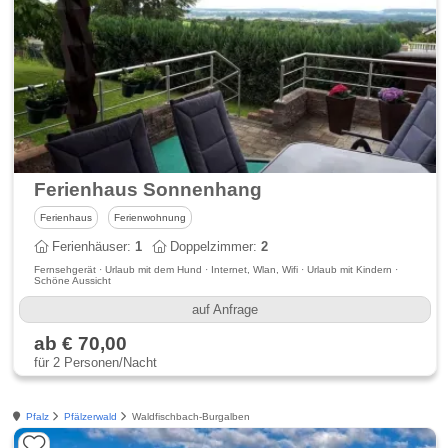
Ferienhaus Sonnenhang
Ferienhaus
Ferienwohnung
Ferienhäuser:
1
Doppelzimmer:
2
Fernsehgerät · Urlaub mit dem Hund · Internet, Wlan, Wifi · Urlaub mit Kindern ·
Schöne Aussicht
auf Anfrage
ab € 70,00
für 2 Personen/Nacht
Pfalz
Pfälzerwald
Waldfischbach-Burgalben