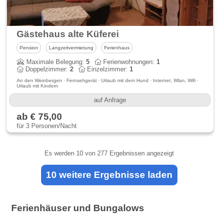
Gästehaus alte Küferei
Pension
Langzeitvermietung
Ferienhaus
Maximale Belegung:
5
Ferienwohnungen:
1
Doppelzimmer:
2
Einzelzimmer:
1
An den Weinbergen · Fernsehgerät · Urlaub mit dem Hund · Internet, Wlan, Wifi ·
Urlaub mit Kindern
auf Anfrage
ab € 75,00
für 3 Personen/Nacht
Es werden
10
von 277 Ergebnissen angezeigt
10 weitere Ergebnisse laden
Ferienhäuser und Bungalows