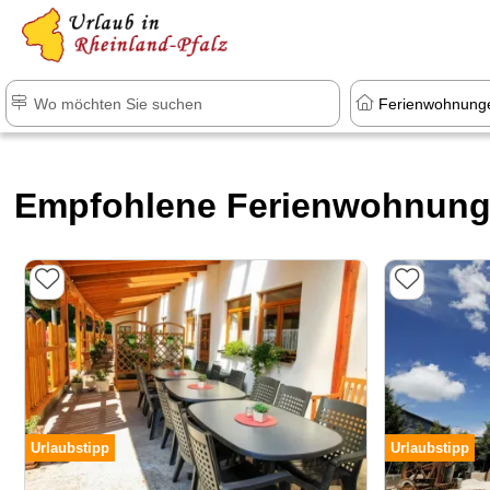
+1.500 Unterkünfte in Rheinland-Pfal
Empfohlene Ferienwohnunge
Urlaubstipp
Urlaubstipp