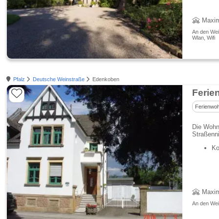
Maxim
An den Wei
Wlan, Wifi
Pfalz
Deutsche Weinstraße
Edenkoben
Ferie
Ferienwo
Die Wohnu
Straßenn
Ko
Maxim
An den Wein