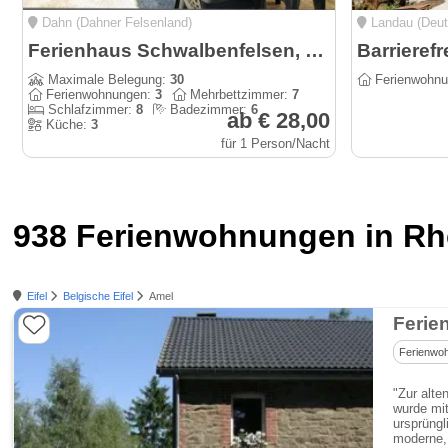
Dahn (Dahner Felsenland)
Landau (Deut
Ferienhaus Schwalbenfelsen, Dahn
Maximale Belegung:
30
Ferienwohn
Ferienwohnungen:
3
Mehrbettzimmer:
7
Schlafzimmer:
8
Badezimmer:
6
ab € 28,00
Küche:
3
für 1 Person/Nacht
938 Ferienwohnungen in Rhe
Eifel
Belgische Eifel
Amel
Ferie
Ferienwo
"Zur alte
wurde mit
ursprüngl
moderne,