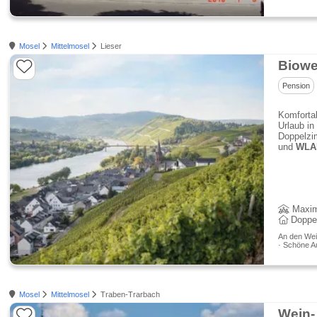
Mosel
Mittelmosel
Lieser
Biowe
Pension
Komforta
Urlaub i
Doppelzi
und
WLA
Maxim
Doppe
An den Wein
· Schöne A
Mosel
Mittelmosel
Traben-Trarbach
Wein-