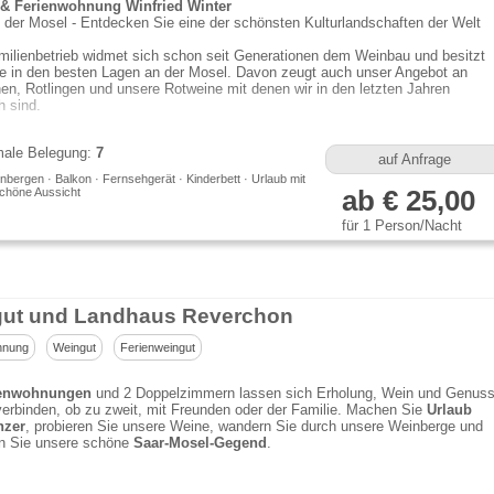
& Ferienwohnung Winfried Winter
 der Mosel - Entdecken Sie eine der schönsten Kulturlandschaften der Welt
ilienbetrieb widmet sich schon seit Generationen dem Weinbau und besitzt
e in den besten Lagen an der Mosel. Davon zeugt auch unser Angebot an
n, Rotlingen und unsere Rotweine mit denen wir in den letzten Jahren
h sind.
ale Belegung:
7
auf Anfrage
bergen · Balkon · Fernsehgerät · Kinderbett · Urlaub mit
Schöne Aussicht
ab € 25,00
für 1 Person/Nacht
ut und Landhaus Reverchon
hnung
Weingut
Ferienweingut
ienwohnungen
und 2 Doppelzimmern lassen sich Erholung, Wein und Genus
erbinden, ob zu zweit, mit Freunden oder der Familie. Machen Sie
Urlaub
nzer
, probieren Sie unsere Weine, wandern Sie durch unsere Weinberge und
n Sie unsere schöne
Saar-Mosel-Gegend
.