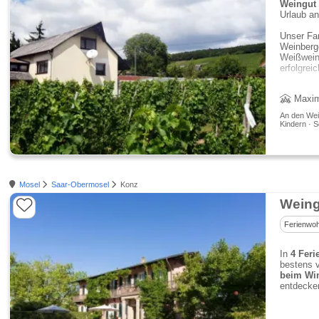
Weingut 
Urlaub an
Unser Fam
Weinberg
Weißweine
erfolgreic
Maxim
An den Wein
Kindern · 
Mosel
Saar-Obermosel
Konz
Weing
Ferienwo
In
4 Fer
bestens v
beim Wi
entdecke