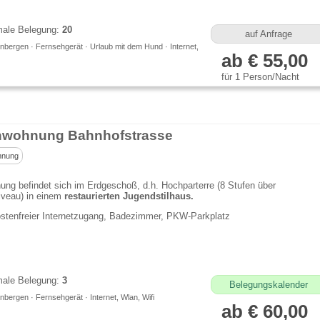
ale Belegung:
20
auf Anfrage
nbergen · Fernsehgerät · Urlaub mit dem Hund · Internet,
ab € 55,00
für 1 Person/Nacht
nwohnung Bahnhofstrasse
hnung
ng befindet sich im Erdgeschoß, d.h. Hochparterre (8 Stufen über
iveau) in einem
restaurierten Jugendstilhaus.
stenfreier Internetzugang, Badezimmer, PKW-Parkplatz
ale Belegung:
3
Belegungskalender
bergen · Fernsehgerät · Internet, Wlan, Wifi
ab € 60,00