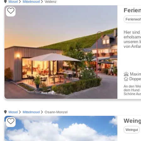
Mosel
Mittelmosel
Veldenz
Ferie
Ferienwo
Hier sind
erholsame
unseren l
von Anfa
Maxim
Doppe
An den Wei
dem Hund · 
Schöne Aus
Mosel
Mittelmosel
Osann-Monzel
Weingut