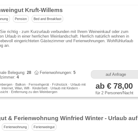
nweingut Kruft-Willems
hnung
Pension
Bed and Breakfast
 Sie richtig - zum Kurzurlaub verbunden mit Ihrem Weineinkauf oder zum
n Urlaub in einer herrlichen Weinlandschaft. Herrlich natürlich wohnen in
iebevoll eingerichteten Gästezimmer und Ferienwohnungen. Wohlfühlurlaub
ng an.
ale Belegung:
28
Ferienwohnungen:
5
auf Anfrage
lzimmer:
4
ab € 78,00
nbergen · Balkon · Fernsehgerät · Frühstück · Urlaub mit
Internet, Wlan, Wifi · Kinderbett · Urlaub mit Kindern ·
sicht · Entfernung zu den Weinbergen
für 2 Personen/Nacht
Ferienwohnung
Ferienweingut