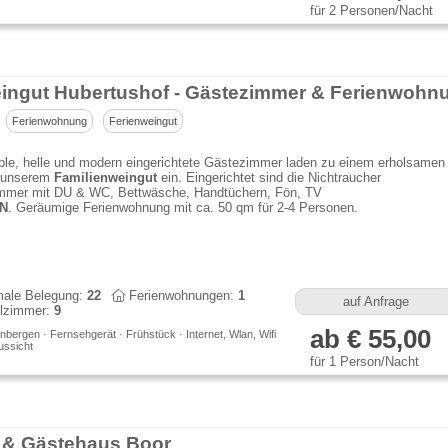
für 2 Personen/Nacht
ingut Hubertushof - Gästezimmer & Ferienwohn
Ferienwohnung
Ferienweingut
ble, helle und modern eingerichtete Gästezimmer laden zu einem erholsamen
n unserem
Familienweingut
ein. Eingerichtet sind die Nichtraucher
mmer mit DU & WC, Bettwäsche, Handtüchern, Fön, TV
N
. Geräumige Ferienwohnung mit ca. 50 qm für 2-4 Personen.
ale Belegung:
22
Ferienwohnungen:
1
auf Anfrage
lzimmer:
9
ab € 55,00
bergen · Fernsehgerät · Frühstück · Internet, Wlan, Wifi
ussicht
für 1 Person/Nacht
 & Gästehaus Boor