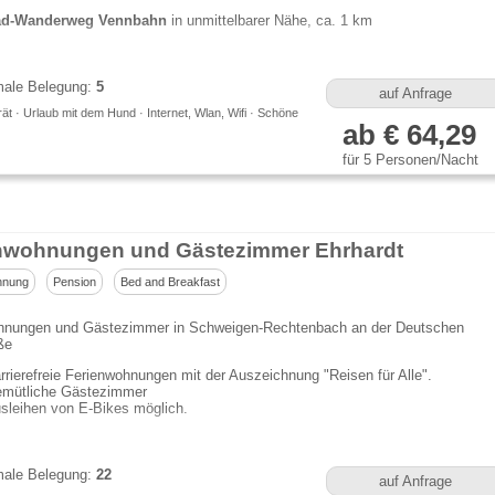
d-Wanderweg Vennbahn
in unmittelbarer Nähe, ca. 1 km
ale Belegung:
5
auf Anfrage
t · Urlaub mit dem Hund · Internet, Wlan, Wifi · Schöne
ab € 64,29
für 5 Personen/Nacht
nwohnungen und Gästezimmer Ehrhardt
hnung
Pension
Bed and Breakfast
hnungen und Gästezimmer in Schweigen-Rechtenbach an der Deutschen
ße
rrierefreie Ferienwohnungen mit der Auszeichnung "Reisen für Alle".
mütliche Gästezimmer
sleihen von E-Bikes möglich.
ale Belegung:
22
auf Anfrage