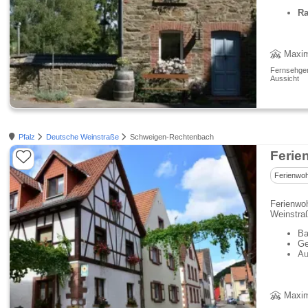
Ra
Maxim
Fernsehgerä
Aussicht
Pfalz
Deutsche Weinstraße
Schweigen-Rechtenbach
Ferie
Ferienwo
Ferienwo
Weinstra
Ba
Ge
Au
Maxim