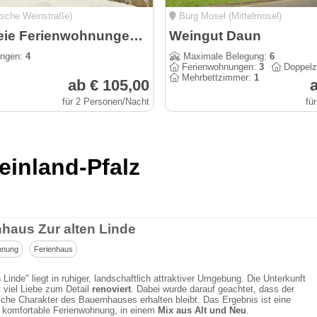
sche Weinstraße)
Burg Mosel (Mittelmosel)
Barrierefreie Ferienwohnungen am Wasserturm Landau - Südpfalz
Weingut Daun
ungen:
4
Maximale Belegung:
6
Ferienwohnungen:
3
Doppelz
Mehrbettzimmer:
1
ab € 105,00
a
für 2 Personen/Nacht
fü
inland-Pfalz
nhaus Zur alten Linde
hnung
Ferienhaus
n Linde" liegt in ruhiger, landschaftlich attraktiver Umgebung. Die Unterkunft
 viel Liebe zum Detail
renoviert
. Dabei wurde darauf geachtet, dass der
iche Charakter des Bauernhauses erhalten bleibt. Das Ergebnis ist eine
 komfortable Ferienwohnung, in einem
Mix aus Alt und Neu
.