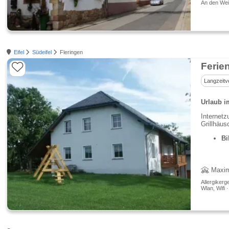
An den Wei
Eifel
Südeifel
Fleringen
Ferie
Langzeitv
Urlaub i
Internetz
Grillhäu
Bi
Maxim
Allergikerg
Wlan, Wifi ·