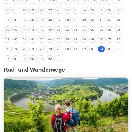
1
2
3
4
5
6
7
8
9
10
11
12
13
14
15
16
17
18
19
20
21
22
23
24
25
26
27
28
29
30
31
32
33
34
35
36
37
38
39
40
41
42
43
44
45
46
47
48
49
50
51
52
53
54
55
56
57
58
59
60
61
62
63
64
65
66
67
68
69
70
71
72
73
74
75
76
77
78
79
80
81
82
83
84
85
86
87
88
89
90
91
92
93
Rad- und Wanderwege