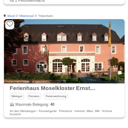
für 2 Personen/Nacht
Mosel
Mittelmosel
Trittenheim
Ferienhaus Moselkloster Ernst Eifel & Weingut Christoph Eifel
Weingut
Pension
Ferienwohnung
Maximale Belegung:
40
An den Weinbergen · Fernsehgerät · Frühstück · Internet, Wlan, Wifi · Schöne
Aussicht