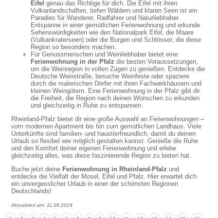
Eifel
genau das Richtige für dich. Die Eifel mit ihren
Vulkanlandschaften, tiefen Wäldern und klaren Seen ist ein
Paradies für Wanderer, Radfahrer und Naturliebhaber.
Entspanne in einer gemütlichen Ferienwohnung und erkunde
Sehenswürdigkeiten wie den Nationalpark Eifel, die Maare
(Vulkankraterseen) oder die Burgen und Schlösser, die diese
Region so besonders machen.
Für Genussmenschen und Weinliebhaber bietet eine
Ferienwohnung in der Pfalz
die besten Voraussetzungen,
um die Weinregion in vollen Zügen zu genießen. Entdecke die
Deutsche Weinstraße, besuche Weinfeste oder spaziere
durch die malerischen Dörfer mit ihren Fachwerkhäusern und
kleinen Weingütern. Eine Ferienwohnung in der Pfalz gibt dir
die Freiheit, die Region nach deinen Wünschen zu erkunden
und gleichzeitig in Ruhe zu entspannen.
Rheinland-Pfalz bietet dir eine große Auswahl an Ferienwohnungen –
vom modernen Apartment bis hin zum gemütlichen Landhaus. Viele
Unterkünfte sind familien- und haustierfreundlich, damit du deinen
Urlaub so flexibel wie möglich gestalten kannst. Genieße die Ruhe
und den Komfort deiner eigenen Ferienwohnung und erlebe
gleichzeitig alles, was diese faszinierende Region zu bieten hat.
Buche jetzt deine
Ferienwohnung in Rheinland-Pfalz
und
entdecke die Vielfalt der Mosel, Eifel und Pfalz. Hier erwartet dich
ein unvergesslicher Urlaub in einer der schönsten Regionen
Deutschlands!
Aktualisiert am: 11.09.2024