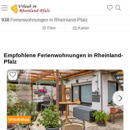
+1.500 Unterkünfte in Rheinland-Pfalz
+1.000 Sehenswürdigkeiten
Über 25 Jahre online
938
Ferienwohnungen in Rheinland-Pfalz
Filter
Karten
Empfohlene Ferienwohnungen in Rheinland-
Pfalz
Urlaubstipp