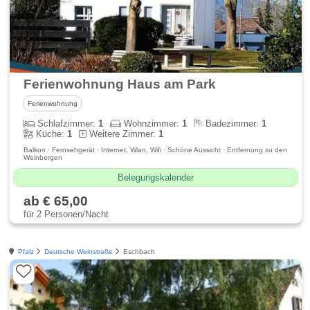
Ferienwohnung Haus am Park
Ferienwohnung
Schlafzimmer:
1
Wohnzimmer:
1
Badezimmer:
1
Küche:
1
Weitere Zimmer:
1
Balkon · Fernsehgerät · Internet, Wlan, Wifi · Schöne Aussicht · Entfernung zu den
Weinbergen
Belegungskalender
ab € 65,00
für 2 Personen/Nacht
Pfalz
Deutsche Weinstraße
Eschbach