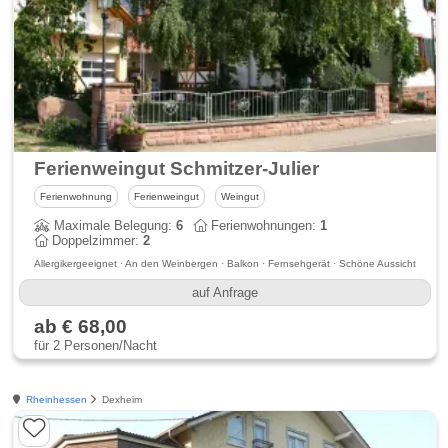
Ferienweingut Schmitzer-Julier
Ferienwohnung
Ferienweingut
Weingut
Maximale Belegung:
6
Ferienwohnungen:
1
Doppelzimmer:
2
Allergikergeeignet · An den Weinbergen · Balkon · Fernsehgerät · Schöne Aussicht
auf Anfrage
ab € 68,00
für 2 Personen/Nacht
Rheinhessen
Dexheim