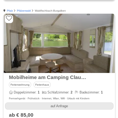
Pfalz
Pfälzerwald
Waldfischbach-Burgalben
Mobilheime am Camping Clausensee
Ferienwohnung
Ferienhaus
Doppelzimmer:
1
Schlafzimmer:
2
Badezimmer:
1
Fernsehgerät · Frühstück · Internet, Wlan, Wifi · Urlaub mit Kindern
auf Anfrage
ab € 85,00