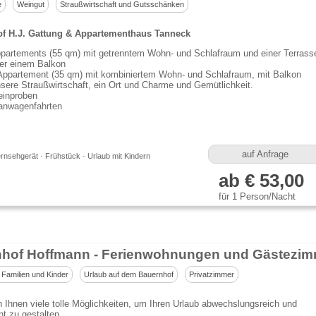
e
Weingut
Straußwirtschaft und Gutsschänken
f H.J. Gattung & Appartementhaus Tanneck
partements (55 qm) mit getrenntem Wohn- und Schlafraum und einer Terrass
er einem Balkon
Appartement (35 qm) mit kombiniertem Wohn- und Schlafraum, mit Balkon
sere Straußwirtschaft, ein Ort und Charme und Gemütlichkeit.
inproben
anwagenfahrten
auf Anfrage
rnsehgerät · Frühstück · Urlaub mit Kindern
ab € 53,00
für 1 Person/Nacht
nhof Hoffmann - Ferienwohnungen und Gästezim
 Familien und Kinder
Urlaub auf dem Bauernhof
Privatzimmer
n Ihnen viele tolle Möglichkeiten, um Ihren Urlaub abwechslungsreich und
nt zu gestalten.