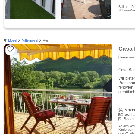
Balkon · Fe
Schöne Aus
Mosel
Mittelmosel
Reil
Casa 
Ferienwo
Casa Barz
Wir biete
Panorama-
renoviert
gemütlic
Maxim
Schla
Badez
An den Wein
Kinderbett 
den Weinb