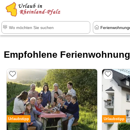
+1.500 Unterkünfte in Rheinland-Pfal
Empfohlene Ferienwohnunge
Urlaubstipp
Urlaubstipp