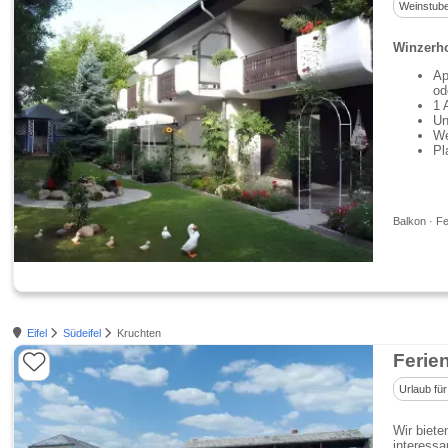
Weinstub
Winzerho
Ap
od
1 
Un
We
Pl
Balkon · Fe
Eifel
Südeifel
Kruchten
Ferie
Urlaub für
Wir biete
interessa