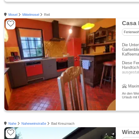
Mosel
Mittelmosel
Reil
Casa 
Ferienwo
Die Unter
Gartenbl
Kaffeema
Diese Fer
Handtüche
ausgesta
Maxim
An den Wein
Urlaub mit 
Nahe
Naheweinstraße
Bad Kreuznach
Winze