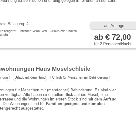
nwohnung ist sehr schön und ruhig gelegen im Grünen an der Lahn.
ale Belegung:
4
auf Anfrage
rnsehgerät · Internet, Wlan, Wifi · Urlaub mit Kindern ·
sicht
ab € 72,00
für 2 Personen/Nacht
nwohnungen Haus Moselschleife
hnung
Urlaub mit dem Hund
Urlaub für Menschen mit Behinderung
nungen für Menschen mit (mehrfacher) Behinderung. Es sind vier
 verfügbar. Alle haben einen tollen Blick auf die Mosel, eine
errasse
und die Wohnungen im ersten Stock sind mit dem
Aufzug
r. Die Wohnungen sind für
Familien geeignet
und
komplett
tengerecht
ausgestattet.