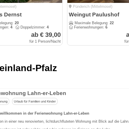
termosel)
Pünderich (Mittelmosel)
s Dernst
Weingut Paulushof
elegung:
20
Maximale Belegung:
22
ungen:
4
Doppelzimmer:
4
Ferienwohnungen:
6
ab € 39,00
a
für 1 Person/Nacht
fü
inland-Pfalz
nwohnung Lahn-er-Leben
hnung
Urlaub für Familien und Kinder
 willkommen in der Ferienwohnung Lahn-er-Leben
n in einer neu renovierten, lichtdurchfluteten Wohnung mit Blick auf die Lahn