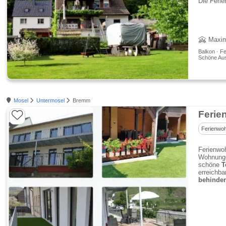
Die Ferie
Maxim
Balkon · Fe
Schöne Aus
Mosel
Untermosel
Bremm
Ferie
Ferienwo
Ferienwoh
Wohnungen
schöne
T
erreichba
behinder