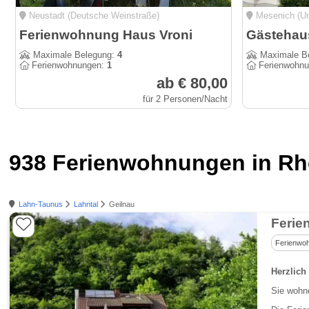
Neustadt (Deutsche Weinstraße)
Mesenich (Un
Ferienwohnung Haus Vroni
Gästehau
Maximale Belegung:
4
Maximale B
Ferienwohnungen:
1
Ferienwohn
ab € 80,00
für 2 Personen/Nacht
938 Ferienwohnungen in Rhe
Lahn-Taunus
Lahntal
Geilnau
Ferie
Ferienwo
Herzlich
Sie wohne