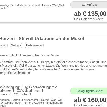
auf Anfrage
rnsehgerät · Urlaub mit dem Hund · Internet, Wlan, Wifi ·
sicht
ab € 135,00
für 4 Personen/Nacht
Barzen - Stilvoll Urlauben an der Mosel
hnung
Weingut
Ferienweingut
en – Stilvoll Urlauben in Reil an der Mosel
n Komfort und Charakter auf 110 qm, mit großer Sonnenterrasse, Gasgrill und
Moselblick. Viel Platz auf einer Etage. Die Wohnung ist Neu und hochwertig
, mit Eiche-Parkettboden, Infrarotsauna für 4 Personen im Bad sowie
her großer Wohnküche.
ale Belegung:
9
Ferienwohnungen:
2
fzimmer:
3
Wohnzimmer:
1
Belegungskalender
immer:
1
Küche:
1
ab € 160,00
bergen · Balkon · Fernsehgerät · Internet, Wlan, Wifi ·
· Urlaub mit Kindern · Schöne Aussicht · Entfernung zu
für 2 Personen/Nacht
ergen