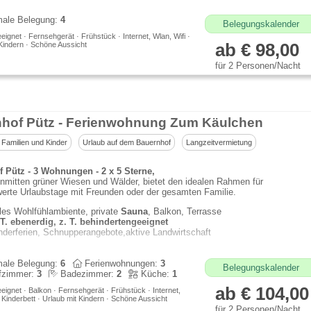
ale Belegung:
4
Belegungskalender
eeignet · Fernsehgerät · Frühstück · Internet, Wlan, Wifi ·
Kindern · Schöne Aussicht
ab € 98,00
für 2 Personen/Nacht
nhof Pütz - Ferienwohnung Zum Käulchen
 Familien und Kinder
Urlaub auf dem Bauernhof
Langzeitvermietung
f Pütz - 3 Wohnungen - 2 x 5 Sterne,
nmitten grüner Wiesen und Wälder, bietet den idealen Rahmen für
erte Urlaubstage mit Freunden oder der gesamten Familie.
lles Wohlfühlambiente, private
Sauna
, Balkon, Terrasse
 T. ebenerdig, z. T. behindertengeeignet
nderferien, Schnupperangebote,aktive Landwirtschaft
ale Belegung:
6
Ferienwohnungen:
3
Belegungskalender
fzimmer:
3
Badezimmer:
2
Küche:
1
ab € 104,00
eeignet · Balkon · Fernsehgerät · Frühstück · Internet,
· Kinderbett · Urlaub mit Kindern · Schöne Aussicht
für 2 Personen/Nacht