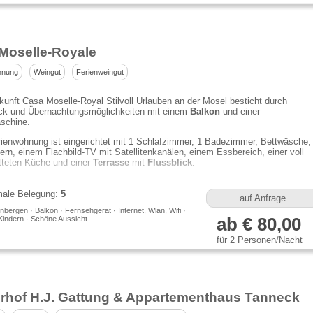
Moselle-Royale
hnung
Weingut
Ferienweingut
kunft Casa Moselle-Royal Stilvoll Urlauben an der Mosel besticht durch
ick und Übernachtungsmöglichkeiten mit einem
Balkon
und einer
schine.
ienwohnung ist eingerichtet mit 1 Schlafzimmer, 1 Badezimmer, Bettwäsche,
rn, einem Flachbild-TV mit Satellitenkanälen, einem Essbereich, einer voll
tteten Küche und einer
Terrasse
mit
Flussblick
.
ale Belegung:
5
auf Anfrage
bergen · Balkon · Fernsehgerät · Internet, Wlan, Wifi ·
Kindern · Schöne Aussicht
ab € 80,00
für 2 Personen/Nacht
rhof H.J. Gattung & Appartementhaus Tanneck