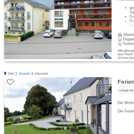
ge
Sa
Gr
Pr
Bi
Maxim
Doppe
Suite
Allergikerg
dem Hund · 
Schöne Aus
Eifel
Südeifel
Eilscheid
Ferie
Urlaub für
Die Wohn
Die Ferie