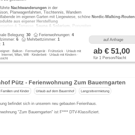
führte
Nachtwanderungen
in der
ison, Planwagenfahrten, Tischtennis, Wandern
illabende im eigenen Garten mit Liegewiese, schöne
Nordic-Walking-Routen
odukte aus eigener Herstellung
ergarten & Terrasse,
Sauna & Solarium,
Ponyreiten
ale Belegung:
30
Ferienwohnungen:
4
lzimmer:
6
Mehrbettzimmer:
1
auf Anfrage
n:
1
ab € 51,00
eeignet · Balkon · Fernsehgerät · Frühstück · Urlaub mit
Internet, Wlan, Wifi · Kinderbett · Urlaub mit Kindern ·
für 1 Person/Nacht
sicht
nhof Pütz - Ferienwohnung Zum Bauerngarten
 Familien und Kinder
Urlaub auf dem Bauernhof
Langzeitvermietung
ung befindet sich in unserem neu gebauten Ferienhaus.
nwohnung "Zum Bauerngarten" ist F**** DTV-Klassifiziert.