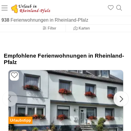
+1.500 Unterkünfte in Rheinland-Pfalz
+1.000 Sehenswürdigkeiten
Über 25 Jahre online
938
Ferienwohnungen in Rheinland-Pfalz
Filter
Karten
Empfohlene Ferienwohnungen in Rheinland-
Pfalz
Urlaubstipp