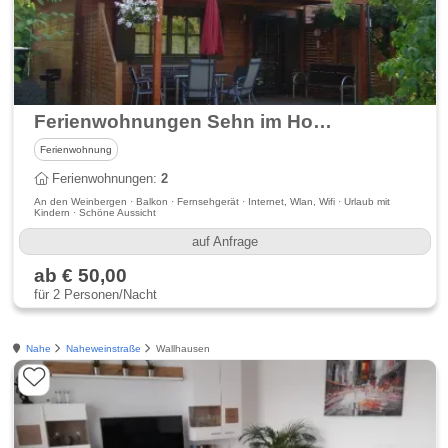
Ferienwohnungen Sehn im Holzhaus
Ferienwohnung
Ferienwohnungen:
2
An den Weinbergen · Balkon · Fernsehgerät · Internet, Wlan, Wifi · Urlaub mit
Kindern · Schöne Aussicht
auf Anfrage
ab € 50,00
für 2 Personen/Nacht
Nahe
Naheweinstraße
Wallhausen