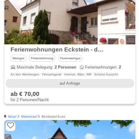
Ferienwohnungen Eckstein - das Urlaubsparadies an der Mosel
Weingut
Ferienwohnung
Ferienweingut
Maximale Belegung:
2 Personen
Ferienwohnungen:
2
An den Weinbergen · Fernsehgerät · Internet, Wlan, Wifi · Schöne Aussicht
auf Anfrage
ab € 70,00
für 2 Personen/Nacht
Mosel
Mittelmosel
Bernkastel-Kues