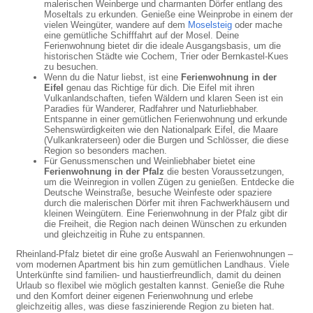
malerischen Weinberge und charmanten Dörfer entlang des
Moseltals zu erkunden. Genieße eine Weinprobe in einem der
vielen Weingüter, wandere auf dem
Moselsteig
oder mache
eine gemütliche Schifffahrt auf der Mosel. Deine
Ferienwohnung bietet dir die ideale Ausgangsbasis, um die
historischen Städte wie Cochem, Trier oder Bernkastel-Kues
zu besuchen.
Wenn du die Natur liebst, ist eine
Ferienwohnung in der
Eifel
genau das Richtige für dich. Die Eifel mit ihren
Vulkanlandschaften, tiefen Wäldern und klaren Seen ist ein
Paradies für Wanderer, Radfahrer und Naturliebhaber.
Entspanne in einer gemütlichen Ferienwohnung und erkunde
Sehenswürdigkeiten wie den Nationalpark Eifel, die Maare
(Vulkankraterseen) oder die Burgen und Schlösser, die diese
Region so besonders machen.
Für Genussmenschen und Weinliebhaber bietet eine
Ferienwohnung in der Pfalz
die besten Voraussetzungen,
um die Weinregion in vollen Zügen zu genießen. Entdecke die
Deutsche Weinstraße, besuche Weinfeste oder spaziere
durch die malerischen Dörfer mit ihren Fachwerkhäusern und
kleinen Weingütern. Eine Ferienwohnung in der Pfalz gibt dir
die Freiheit, die Region nach deinen Wünschen zu erkunden
und gleichzeitig in Ruhe zu entspannen.
Rheinland-Pfalz bietet dir eine große Auswahl an Ferienwohnungen –
vom modernen Apartment bis hin zum gemütlichen Landhaus. Viele
Unterkünfte sind familien- und haustierfreundlich, damit du deinen
Urlaub so flexibel wie möglich gestalten kannst. Genieße die Ruhe
und den Komfort deiner eigenen Ferienwohnung und erlebe
gleichzeitig alles, was diese faszinierende Region zu bieten hat.