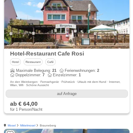
Hotel-Restaurant Cafe Rosi
Hotel
Restaurant
Café
Maximale Belegung:
21
Ferienwohnungen:
2
Doppelzimmer:
7
Einzelzimmer:
1
An den Weinbergen · Fernsehgerät · Frühstück · Urlaub mit dem Hund · Internet,
Wlan, Wifi · Schöne Aussicht
auf Anfrage
ab € 64,00
für 1 Person/Nacht
Mosel
Mittelmosel
Brauneberg