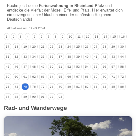
Buche jetzt deine
Ferienwohnung in Rheinland-Pfalz
und
entdecke die Vielfalt der Mosel, Eifel und Pfalz. Hier erwartet dich
ein unvergesslicher Urlaub in einer der schönsten Regionen
Deutschlands!
Aktualisiert am: 11.09.2024
1
2
3
4
5
6
7
8
9
10
11
12
13
14
15
16
17
18
19
20
21
22
23
24
25
26
27
28
29
30
31
32
33
34
35
36
37
38
39
40
41
42
43
44
45
46
47
48
49
50
51
52
53
54
55
56
57
58
59
60
61
62
63
64
65
66
67
68
69
70
71
72
73
74
75
76
77
78
79
80
81
82
83
84
85
86
87
88
89
90
91
92
93
Rad- und Wanderwege