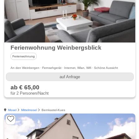
Ferienwohnung Weinbergsblick
Ferienwohnung
An den Weinbergen · Fernsehgerät · Internet, Wlan, Wifi · Schöne Aussicht
auf Anfrage
ab € 65,00
für 2 Personen/Nacht
Mosel
Mittelmosel
Bernkastel-Kues