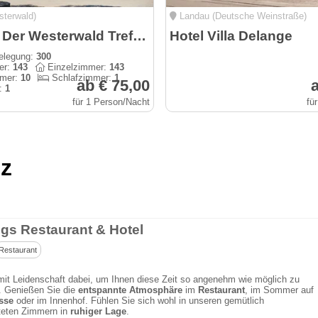
sterwald)
Landau (Deutsche Weinstraße)
Hotelpark Der Westerwald Treff - Ehlscheid GmbH
Hotel Villa Delange
elegung:
300
er:
143
Einzelzimmer:
143
mmer:
10
Schlafzimmer:
1
ab € 75,00
a
:
1
für 1 Person/Nacht
fü
lz
gs Restaurant & Hotel
Restaurant
mit Leidenschaft dabei, um Ihnen diese Zeit so angenehm wie möglich zu
. Genießen Sie die
entspannte Atmosphäre
im
Restaurant
, im Sommer auf
sse
oder im Innenhof. Fühlen Sie sich wohl in unseren gemütlich
hteten Zimmern in
ruhiger Lage
.