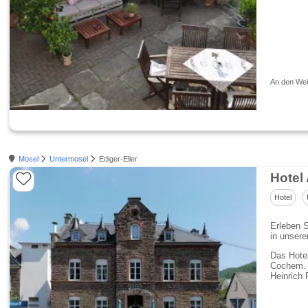
An den Wein
Mosel
Untermosel
Ediger-Eller
Hotel
Hotel
Erleben 
in unsere
Das Hotel
Cochem. 
Heinrich 