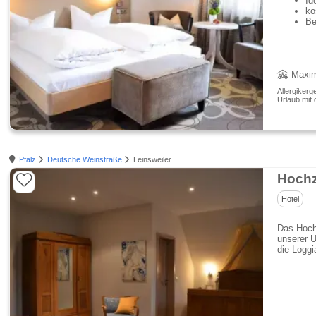
Id
ko
Be
Maxim
Allergikerg
Urlaub mit 
Pfalz
Deutsche Weinstraße
Leinsweiler
Hochz
Hotel
Das Hochz
unserer U
die Logg