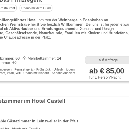
Restaurant
Urlaub mit dem Hund
iliengeführtes Hotel
inmitten der
Weinberge
in
Edenkoben
an
ichen Weinstraße
heißt Sie herzlich
Willkommen
. Bei uns ist für jeden etwa
gal ob
Aktivurlauber
und
Erholungssuchende
, Genuss- und Design-
rte,
Geschäftseisende
,
Naturfreunde
,
Familien
mit Kindern und
Hundefans
,
die Urlaubsadresse in der Pfalz.
lzimmer:
60
Mehrbettzimmer:
14
auf Anfrage
immer:
60
ab € 85,00
nbergen · Fernsehgerät · Frühstück · Urlaub mit dem
rnet, Wlan, Wifi · Urlaub mit Kindern · Schöne Aussicht
für 1 Person/Nacht
lzimmer im Hotel Castell
ble Gästezimmer in Leinsweiler in der Pfalz