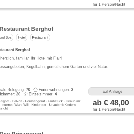
für 1 Person/Nacht
 Restaurant Berghof
und Spa
Hotel
Restaurant
staurant Berghof
 herzlich, familiär. Ihr Hotel mit Flair!
essangeboten, Kegelbahn, gemütlichem Garten und viel Natur.
ale Belegung:
70
Ferienwohnungen:
2
auf Anfrage
lzimmer:
26
Einzelzimmer:
4
ab € 48,00
eeignet · Balkon · Fernsehgerät · Frühstück · Urlaub mit
Internet, Wlan, Wifi · Kinderbett · Urlaub mit Kindern ·
sicht
für 1 Person/Nacht
 Das Prinzregent