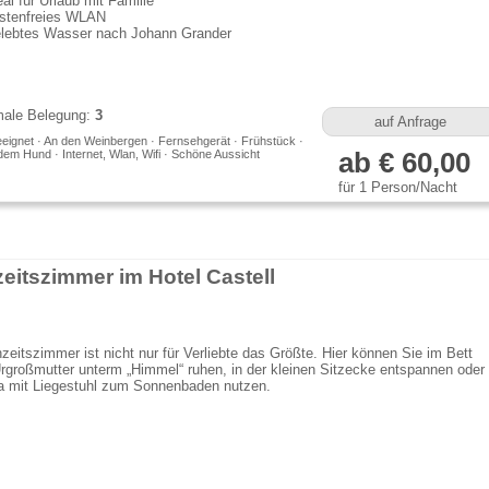
eal für Urlaub mit Familie
stenfreies WLAN
lebtes Wasser nach Johann Grander
ale Belegung:
3
auf Anfrage
eeignet · An den Weinbergen · Fernsehgerät · Frühstück ·
dem Hund · Internet, Wlan, Wifi · Schöne Aussicht
ab € 60,00
für 1 Person/Nacht
eitszimmer im Hotel Castell
eitszimmer ist nicht nur für Verliebte das Größte. Hier können Sie im Bett
rgroßmutter unterm „Himmel“ ruhen, in der kleinen Sitzecke entspannen oder
ia mit Liegestuhl zum Sonnenbaden nutzen.