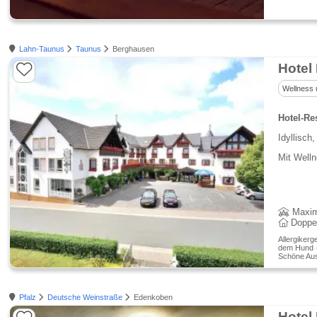
Lahn-Taunus
Taunus
Berghausen
Hotel
Wellness 
Hotel-Re
Idyllisch,
Mit Welln
Maxim
Doppe
Allergikerg
dem Hund · 
Schöne Aus
Pfalz
Deutsche Weinstraße
Edenkoben
Hotel