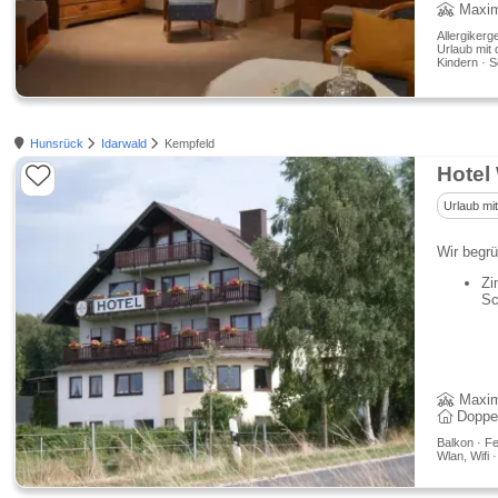
Maxim
Allergikerg
Urlaub mit 
Kindern · 
Hunsrück
Idarwald
Kempfeld
Hotel
Urlaub mi
Wir begrü
Zi
Sc
Maxim
Doppe
Balkon · Fe
Wlan, Wifi 