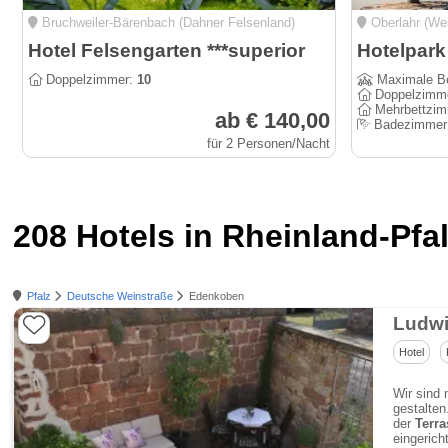
Bruchweiler-Bärenbach (Dahner Felsenland)
Oberlahr (We
Hotel Felsengarten ***superior
Doppelzimmer:
10
Maximale B
Doppelzimm
Mehrbettzi
ab € 140,00
Badezimmer
für 2 Personen/Nacht
208 Hotels in Rheinland-Pfa
Pfalz
Deutsche Weinstraße
Edenkoben
Ludwi
Hotel
Wir sind 
gestalten
der
Terra
eingeric