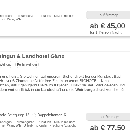
auf Anfrage
nbergen · Fernsehgerät · Frühstück · Urlaub mit dem
rnet, Wlan, Wifi
ab € 45,00
für 1 Person/Nacht
ingut & Landhotel Gänz
Weingut
Ferienweingut
i uns heißt: Sie wohnen auf unserem Biohof direkt bei der
Kurstadt Bad
ch
. Nur 6 Zimmer heißt für Ihre Zeit in unserem BIOHOTEL: Kein
rieb, dafür genügend Freiraum für jeden. Direkt bei der Stadt gelegen und
t dem
weiten Blick
in die
Landschaft
und die
Weinberge
direkt vor der Tür.
ale Belegung:
12
Doppelzimmer:
6
auf Anfrage
nbergen · Fernsehgerät · Frühstück · Urlaub mit dem
rnet, Wlan, Wifi · Urlaub mit Kindern · Schöne Aussicht
ab € 77,50