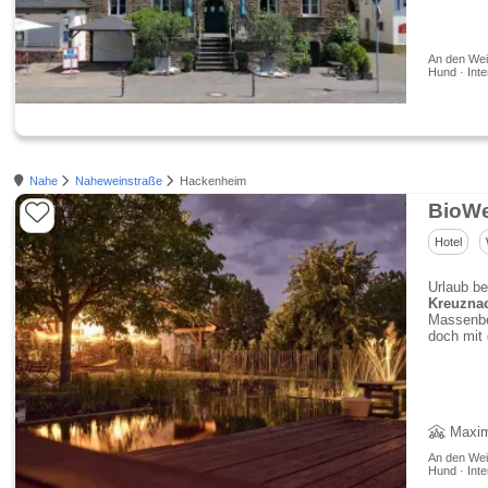
An den Wei
Hund · Inte
Nahe
Naheweinstraße
Hackenheim
BioWe
Hotel
Urlaub be
Kreuzna
Massenbet
doch mi
Maxim
An den Wei
Hund · Inte