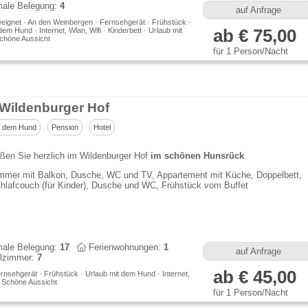
ale Belegung:
4
auf Anfrage
eeignet · An den Weinbergen · Fernsehgerät · Frühstück ·
dem Hund · Internet, Wlan, Wifi · Kinderbett · Urlaub mit
ab € 75,00
Schöne Aussicht
für 1 Person/Nacht
 Wildenburger Hof
t dem Hund
Pension
Hotel
ßen Sie herzlich im Wildenburger Hof
im schönen Hunsrück
.
mmer mit Balkon, Dusche, WC und TV, Appartement mit Küche, Doppelbett,
hlafcouch (für Kinder), Dusche und WC, Frühstück vom Buffet
ale Belegung:
17
Ferienwohnungen:
1
auf Anfrage
lzimmer:
7
ab € 45,00
rnsehgerät · Frühstück · Urlaub mit dem Hund · Internet,
· Schöne Aussicht
für 1 Person/Nacht