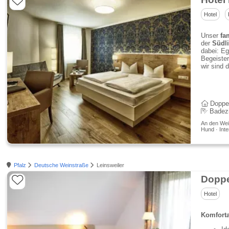
Hotel
Unser
fam
der
Südl
dabei: E
Begeiste
wir sind 
Doppe
Badez
An den Wei
Hund · Inte
Pfalz
Deutsche Weinstraße
Leinsweiler
Doppe
Hotel
Komforta