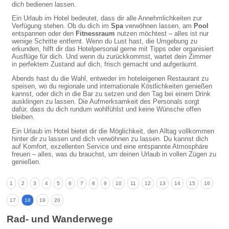
dich bedienen lassen.
Ein Urlaub im Hotel bedeutet, dass dir alle Annehmlichkeiten zur
Verfügung stehen. Ob du dich im
Spa
verwöhnen lassen, am
Pool
entspannen oder den
Fitnessraum
nutzen möchtest – alles ist nur
wenige Schritte entfernt. Wenn du Lust hast, die Umgebung zu
erkunden, hilft dir das Hotelpersonal gerne mit Tipps oder organisiert
Ausflüge für dich. Und wenn du zurückkommst, wartet dein Zimmer
in perfektem Zustand auf dich, frisch gemacht und aufgeräumt.
Abends hast du die Wahl, entweder im hoteleigenen Restaurant zu
speisen, wo du regionale und internationale Köstlichkeiten genießen
kannst, oder dich in die Bar zu setzen und den Tag bei einem Drink
ausklingen zu lassen. Die Aufmerksamkeit des Personals sorgt
dafür, dass du dich rundum wohlfühlst und keine Wünsche offen
bleiben.
Ein Urlaub im Hotel bietet dir die Möglichkeit, den Alltag vollkommen
hinter dir zu lassen und dich verwöhnen zu lassen. Du kannst dich
auf Komfort, exzellenten Service und eine entspannte Atmosphäre
freuen – alles, was du brauchst, um deinen Urlaub in vollen Zügen zu
genießen.
1
2
3
4
5
6
7
8
9
10
11
12
13
14
15
16
17
18
19
20
Rad- und Wanderwege