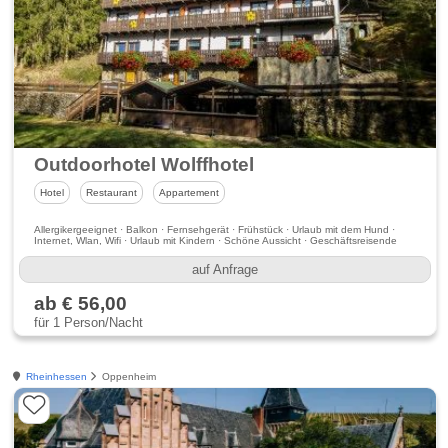
Outdoorhotel Wolffhotel
Hotel
Restaurant
Appartement
Allergikergeeignet · Balkon · Fernsehgerät · Frühstück · Urlaub mit dem Hund ·
Internet, Wlan, Wifi · Urlaub mit Kindern · Schöne Aussicht · Geschäftsreisende
auf Anfrage
ab € 56,00
für 1 Person/Nacht
Rheinhessen
Oppenheim