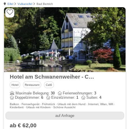
Eifel
Vulkaneifel
Bad Bertrich
Hotel am Schwanenweiher - Café - Restaurant
Hotel
Restaurant
Café
Maximale Belegung:
30
Ferienwohnungen:
3
Doppelzimmer:
6
Einzelzimmer:
1
Suiten:
4
Balkon · Fernsehgerät · Frühstück · Urlaub mit dem Hund · Internet, Wlan, Wifi ·
Kinderbett · Urlaub mit Kindern · Schöne Aussicht
auf Anfrage
ab € 62,00