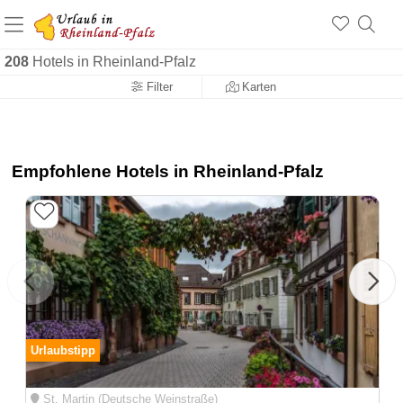
+1.500 Unterkünfte in Rheinland-Pfalz
+1.000 Sehenswürdigkeiten
Über 25 Jahre online
208
Hotels in Rheinland-Pfalz
Filter
Karten
Empfohlene Hotels in Rheinland-Pfalz
Urlaubstipp
St. Martin (Deutsche Weinstraße)