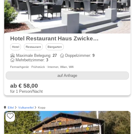
Hotel Restaurant Haus Zwicker im Eifel-Dreiländereck
Hotel
Restaurant
Biergarten
Maximale Belegung:
27
Doppelzimmer:
9
Mehrbettzimmer:
3
Fernsehgerät · Frühstück · Internet, Wlan, Wifi
auf Anfrage
ab € 58,00
für 1 Person/Nacht
Eifel
Vulkaneifel
Kopp