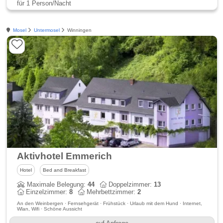
für 1 Person/Nacht
Mosel
Untermosel
Winningen
Aktivhotel Emmerich
Hotel
Bed and Breakfast
Maximale Belegung:
44
Doppelzimmer:
13
Einzelzimmer:
8
Mehrbettzimmer:
2
An den Weinbergen · Fernsehgerät · Frühstück · Urlaub mit dem Hund · Internet,
Wlan, Wifi · Schöne Aussicht