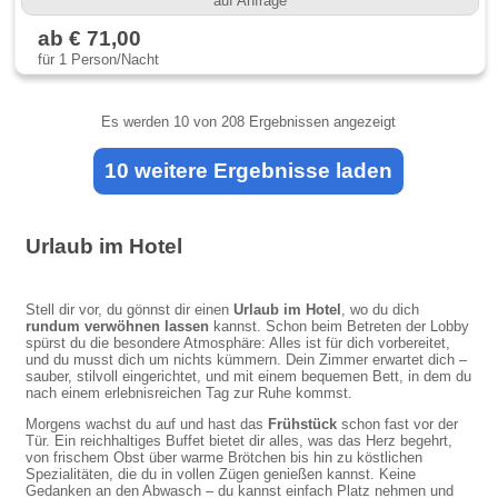
auf Anfrage
ab € 71,00
für 1 Person/Nacht
Es werden
10
von 208 Ergebnissen angezeigt
10 weitere Ergebnisse laden
Urlaub im Hotel
Stell dir vor, du gönnst dir einen
Urlaub im Hotel
, wo du dich
rundum verwöhnen lassen
kannst. Schon beim Betreten der Lobby
spürst du die besondere Atmosphäre: Alles ist für dich vorbereitet,
und du musst dich um nichts kümmern. Dein Zimmer erwartet dich –
sauber, stilvoll eingerichtet, und mit einem bequemen Bett, in dem du
nach einem erlebnisreichen Tag zur Ruhe kommst.
Morgens wachst du auf und hast das
Frühstück
schon fast vor der
Tür. Ein reichhaltiges Buffet bietet dir alles, was das Herz begehrt,
von frischem Obst über warme Brötchen bis hin zu köstlichen
Spezialitäten, die du in vollen Zügen genießen kannst. Keine
Gedanken an den Abwasch – du kannst einfach Platz nehmen und