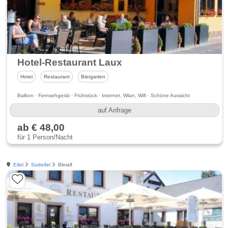
Hotel-Restaurant Laux
Hotel
Restaurant
Biergarten
Balkon · Fernsehgerät · Frühstück · Internet, Wlan, Wifi · Schöne Aussicht
auf Anfrage
ab € 48,00
für 1 Person/Nacht
Eifel
Südeifel
Bleialf