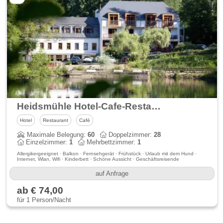
Heidsmühle Hotel-Cafe-Restaurant
Hotel
Restaurant
Café
Maximale Belegung:
60
Doppelzimmer:
28
Einzelzimmer:
1
Mehrbettzimmer:
1
Allergikergeeignet · Balkon · Fernsehgerät · Frühstück · Urlaub mit dem Hund ·
Internet, Wlan, Wifi · Kinderbett · Schöne Aussicht · Geschäftsreisende
auf Anfrage
ab € 74,00
für 1 Person/Nacht