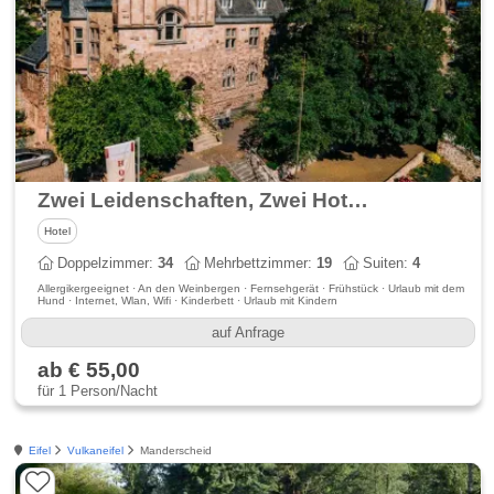
Zwei Leidenschaften, Zwei Hotels, Eine Gastgeberfamilie
Hotel
Doppelzimmer:
34
Mehrbettzimmer:
19
Suiten:
4
Allergikergeeignet · An den Weinbergen · Fernsehgerät · Frühstück · Urlaub mit dem
Hund · Internet, Wlan, Wifi · Kinderbett · Urlaub mit Kindern
auf Anfrage
ab € 55,00
für 1 Person/Nacht
Eifel
Vulkaneifel
Manderscheid