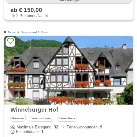
ab € 150,00
für 2 Personen/Nacht
Mosel
Untermosel
Ernst
Winneburger Hof
Pension
Ferienwohnung
Ferienhaus
Maximale Belegung:
32
Ferienwohnungen:
9
Ferienhäuser:
1