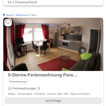
für 2 Personen/Nacht
Mosel
Mittelmosel
Kröv
5-Sterne-Ferienwohnung Paradies - Weingut Knodt-Trossen
Ferienwohnung
Ferienwohnungen:
1
Balkon · Fernsehgerät · Frühstück · Internet, Wlan, Wifi · Urlaub mit Kindern
auf Anfrage