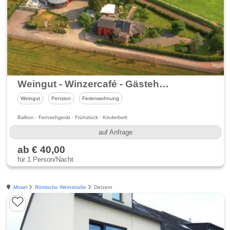
Weingut - Winzercafé - Gästehaus Görgen - optimaler Startpunkt zum Maare-Mosel-Radweg
Weingut
Pension
Ferienwohnung
Balkon · Fernsehgerät · Frühstück · Kinderbett
auf Anfrage
ab € 40,00
für 1 Person/Nacht
Mosel
Römische Weinstraße
Detzem