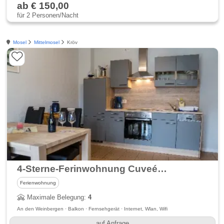
ab € 150,00
für 2 Personen/Nacht
Mosel
Mittelmosel
Kröv
4-Sterne-Ferinwohnung Cuveé - Weingut Knodt-Trossen
Ferienwohnung
Maximale Belegung:
4
An den Weinbergen · Balkon · Fernsehgerät · Internet, Wlan, Wifi
auf Anfrage