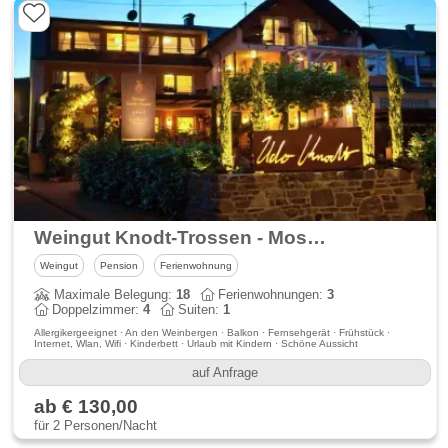
Weingut Knodt-Trossen - Moselurlaub in Kröv
Weingut
Pension
Ferienwohnung
Maximale Belegung:
18
Ferienwohnungen:
3
Doppelzimmer:
4
Suiten:
1
Allergikergeeignet · An den Weinbergen · Balkon · Fernsehgerät · Frühstück ·
Internet, Wlan, Wifi · Kinderbett · Urlaub mit Kindern · Schöne Aussicht
auf Anfrage
ab € 130,00
für 2 Personen/Nacht