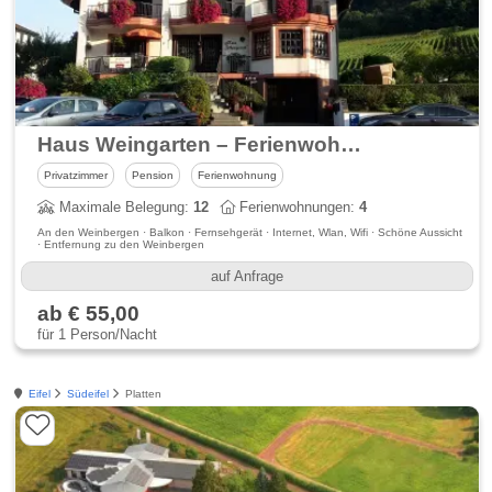
Haus Weingarten – Ferienwohnungen, Appartements & Gästezimmer
Privatzimmer
Pension
Ferienwohnung
Maximale Belegung:
12
Ferienwohnungen:
4
An den Weinbergen · Balkon · Fernsehgerät · Internet, Wlan, Wifi · Schöne Aussicht
· Entfernung zu den Weinbergen
auf Anfrage
ab € 55,00
für 1 Person/Nacht
Eifel
Südeifel
Platten