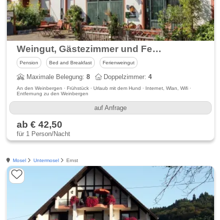
Weingut, Gästezimmer und Ferienwohnung Jörg Thul
Pension
Bed and Breakfast
Ferienweingut
Maximale Belegung:
8
Doppelzimmer:
4
An den Weinbergen · Frühstück · Urlaub mit dem Hund · Internet, Wlan, Wifi ·
Entfernung zu den Weinbergen
auf Anfrage
ab € 42,50
für 1 Person/Nacht
Mosel
Untermosel
Ernst