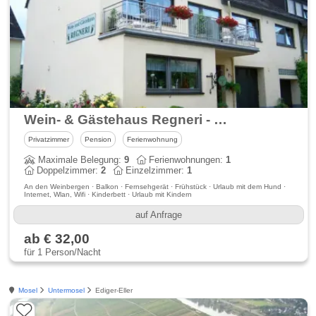
Wein- & Gästehaus Regneri - Urlaub an der Mosel
Privatzimmer
Pension
Ferienwohnung
Maximale Belegung:
9
Ferienwohnungen:
1
Doppelzimmer:
2
Einzelzimmer:
1
An den Weinbergen · Balkon · Fernsehgerät · Frühstück · Urlaub mit dem Hund ·
Internet, Wlan, Wifi · Kinderbett · Urlaub mit Kindern
auf Anfrage
ab € 32,00
für 1 Person/Nacht
Mosel
Untermosel
Ediger-Eller