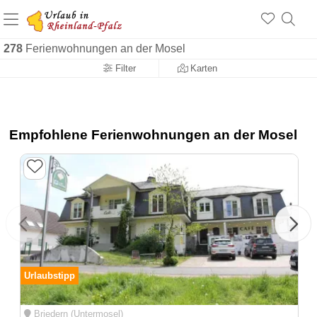
+1.500 Unterkünfte in Rheinland-Pfalz
+1.000 Sehenswürdigkeiten
Über 25 Jahre online
278
Ferienwohnungen an der Mosel
Filter
Karten
Empfohlene Ferienwohnungen an der Mosel
Urlaubstipp
Briedern (Untermosel)