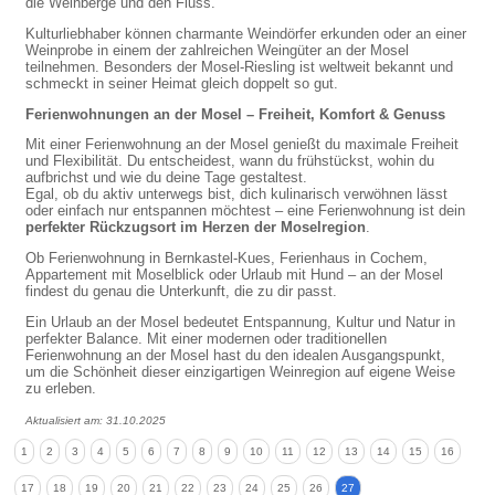
die Weinberge und den Fluss.
Kulturliebhaber können charmante Weindörfer erkunden oder an einer
Weinprobe in einem der zahlreichen Weingüter an der Mosel
teilnehmen. Besonders der Mosel-Riesling ist weltweit bekannt und
schmeckt in seiner Heimat gleich doppelt so gut.
Ferienwohnungen an der Mosel – Freiheit, Komfort & Genuss
Mit einer Ferienwohnung an der Mosel genießt du maximale Freiheit
und Flexibilität. Du entscheidest, wann du frühstückst, wohin du
aufbrichst und wie du deine Tage gestaltest.
Egal, ob du aktiv unterwegs bist, dich kulinarisch verwöhnen lässt
oder einfach nur entspannen möchtest – eine Ferienwohnung ist dein
perfekter Rückzugsort im Herzen der Moselregion
.
Ob Ferienwohnung in Bernkastel-Kues, Ferienhaus in Cochem,
Appartement mit Moselblick oder Urlaub mit Hund – an der Mosel
findest du genau die Unterkunft, die zu dir passt.
Ein Urlaub an der Mosel bedeutet Entspannung, Kultur und Natur in
perfekter Balance. Mit einer modernen oder traditionellen
Ferienwohnung an der Mosel hast du den idealen Ausgangspunkt,
um die Schönheit dieser einzigartigen Weinregion auf eigene Weise
zu erleben.
Aktualisiert am: 31.10.2025
1
2
3
4
5
6
7
8
9
10
11
12
13
14
15
16
17
18
19
20
21
22
23
24
25
26
27