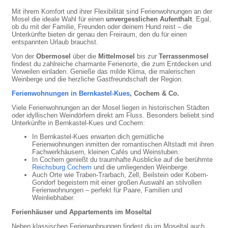
Mit ihrem Komfort und ihrer Flexibilität sind Ferienwohnungen an der
Mosel die ideale Wahl für einen
unvergesslichen Aufenthalt
. Egal,
ob du mit der Familie, Freunden oder deinem Hund reist – die
Unterkünfte bieten dir genau den Freiraum, den du für einen
entspannten Urlaub brauchst.
Von der
Obermosel
über die
Mittelmosel
bis zur
Terrassenmosel
findest du zahlreiche charmante Ferienorte, die zum Entdecken und
Verweilen einladen. Genieße das milde Klima, die malerischen
Weinberge und die herzliche Gastfreundschaft der Region.
Ferienwohnungen in Bernkastel-Kues
, Cochem & Co.
Viele Ferienwohnungen an der Mosel liegen in historischen Städten
oder idyllischen Weindörfern direkt am Fluss. Besonders beliebt sind
Unterkünfte in Bernkastel-Kues und Cochem:
In Bernkastel-Kues erwarten dich gemütliche
Ferienwohnungen inmitten der romantischen Altstadt mit ihren
Fachwerkhäusern, kleinen Cafés und Weinstuben.
In Cochem genießt du traumhafte Ausblicke auf die berühmte
Reichsburg Cochem
und die umliegenden Weinberge.
Auch Orte wie Traben-Trarbach, Zell, Beilstein oder Kobern-
Gondorf begeistern mit einer großen Auswahl an stilvollen
Ferienwohnungen – perfekt für Paare, Familien und
Weinliebhaber.
Ferienhäuser und Appartements im Moseltal
Neben klassischen Ferienwohnungen findest du im Moseltal auch