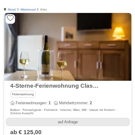
Mosel
Mittelmosel
Kröv
4-Sterne-Ferienwohnung Classic - Weingut Knodt-Trossen
Ferienwohnung
Ferienwohnungen:
1
Mehrbettzimmer:
2
Balkon · Fernsehgerät · Frühstück · Internet, Wlan, Wifi · Urlaub mit Kindern ·
Schöne Aussicht
auf Anfrage
ab € 125,00