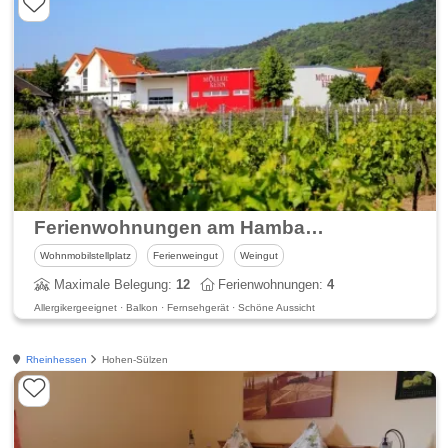
Ferienwohnungen am Hambacher Schlossberg & Weingut Müller-Kern
Wohnmobilstellplatz
Ferienweingut
Weingut
Maximale Belegung:
12
Ferienwohnungen:
4
Allergikergeeignet · Balkon · Fernsehgerät · Schöne Aussicht
Rheinhessen
Hohen-Sülzen