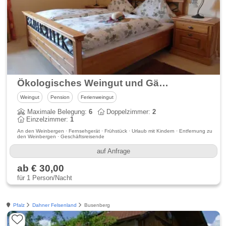
Ökologisches Weingut und Gästehaus Blasius
Weingut
Pension
Ferienweingut
Maximale Belegung:
6
Doppelzimmer:
2
Einzelzimmer:
1
An den Weinbergen · Fernsehgerät · Frühstück · Urlaub mit Kindern · Entfernung zu
den Weinbergen · Geschäftsreisende
auf Anfrage
ab € 30,00
für 1 Person/Nacht
Pfalz
Dahner Felsenland
Busenberg