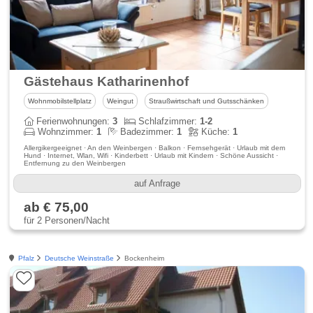
Gästehaus Katharinenhof
Wohnmobilstellplatz
Weingut
Straußwirtschaft und Gutsschänken
Ferienwohnungen:
3
Schlafzimmer:
1-2
Wohnzimmer:
1
Badezimmer:
1
Küche:
1
Allergikergeeignet · An den Weinbergen · Balkon · Fernsehgerät · Urlaub mit dem
Hund · Internet, Wlan, Wifi · Kinderbett · Urlaub mit Kindern · Schöne Aussicht ·
Entfernung zu den Weinbergen
auf Anfrage
ab € 75,00
für 2 Personen/Nacht
Pfalz
Deutsche Weinstraße
Bockenheim