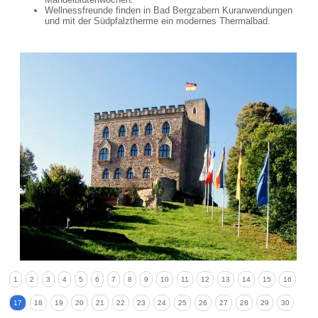
Wellnessfreunde finden in Bad Bergzabern Kuranwendungen
und mit der Südpfalztherme ein modernes Thermalbad.
1
2
3
4
5
6
7
8
9
10
11
12
13
14
15
16
17
18
19
20
21
22
23
24
25
26
27
28
29
30