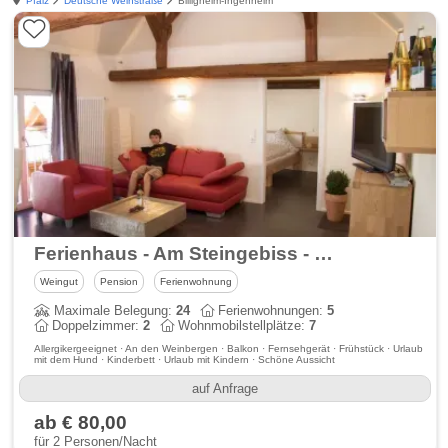
Pfalz
Deutsche Weinstraße
Billigheim-Ingenheim
Ferienhaus - Am Steingebiss - Weingut Pfalz - Bed & Breakfast
Weingut
Pension
Ferienwohnung
Maximale Belegung:
24
Ferienwohnungen:
5
Doppelzimmer:
2
Wohnmobilstellplätze:
7
Allergikergeeignet · An den Weinbergen · Balkon · Fernsehgerät · Frühstück · Urlaub
mit dem Hund · Kinderbett · Urlaub mit Kindern · Schöne Aussicht
auf Anfrage
ab € 80,00
für 2 Personen/Nacht