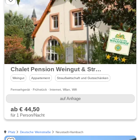
Chalet Pension Weingut & Straußwirtschaft Raabe
Weingut
Appartement
Straußwirtschaft und Gutsschänken
Fernsehgerät · Frühstück · Internet, Wlan, Wifi
auf Anfrage
ab € 44,50
für 1 Person/Nacht
Pfalz
Deutsche Weinstraße
Neustadt-Hambach