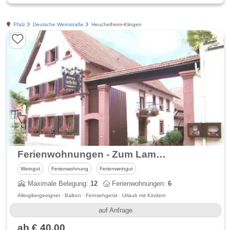
Pfalz
Deutsche Weinstraße
Heuchelheim-Klingen
Ferienwohnungen - Zum Lamm & Weingut Kerth-Eck
Weingut
Ferienwohnung
Ferienweingut
Maximale Belegung:
12
Ferienwohnungen:
6
Allergikergeeignet · Balkon · Fernsehgerät · Urlaub mit Kindern
auf Anfrage
ab € 40,00