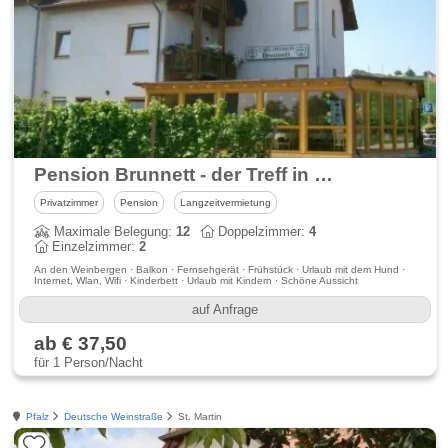
Pension Brunnett - der Treff in Bockenheim an der Weinstraße
Privatzimmer
Pension
Langzeitvermietung
Maximale Belegung:
12
Doppelzimmer:
4
Einzelzimmer:
2
An den Weinbergen · Balkon · Fernsehgerät · Frühstück · Urlaub mit dem Hund ·
Internet, Wlan, Wifi · Kinderbett · Urlaub mit Kindern · Schöne Aussicht
auf Anfrage
ab € 37,50
für 1 Person/Nacht
Pfalz
Deutsche Weinstraße
St. Martin