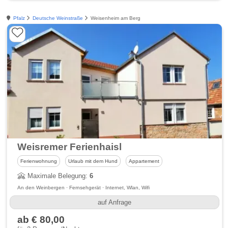
Pfalz
Deutsche Weinstraße
Weisenheim am Berg
Weisremer Ferienhaisl
Ferienwohnung
Urlaub mit dem Hund
Appartement
Maximale Belegung:
6
An den Weinbergen · Fernsehgerät · Internet, Wlan, Wifi
auf Anfrage
ab € 80,00