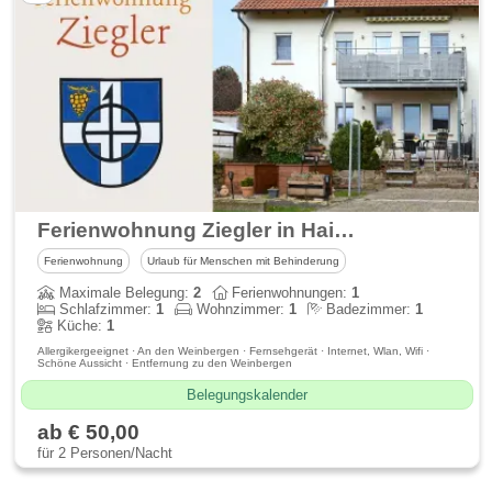
Ferienwohnung Ziegler in Hainfeld
Ferienwohnung
Urlaub für Menschen mit Behinderung
Maximale Belegung:
2
Ferienwohnungen:
1
Schlafzimmer:
1
Wohnzimmer:
1
Badezimmer:
1
Küche:
1
Allergikergeeignet · An den Weinbergen · Fernsehgerät · Internet, Wlan, Wifi ·
Schöne Aussicht · Entfernung zu den Weinbergen
Belegungskalender
ab € 50,00
für 2 Personen/Nacht