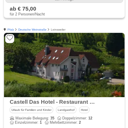
ab € 75,00
für 2 Personen/Nacht
Pfalz
Deutsche Weinstraße
Leinsweiler
Castell Das Hotel - Restaurant für Wanderer und Feinschmecker
Urlaub für Familien und Kinder
Landgasthof
Hotel
Maximale Belegung:
35
Doppelzimmer:
12
Einzelzimmer:
1
Mehrbettzimmer:
2