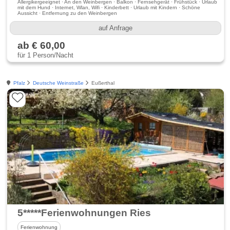
Allergikergeeignet · An den Weinbergen · Balkon · Fernsehgerät · Frühstück · Urlaub
mit dem Hund · Internet, Wlan, Wifi · Kinderbett · Urlaub mit Kindern · Schöne
Aussicht · Entfernung zu den Weinbergen
auf Anfrage
ab € 60,00
für 1 Person/Nacht
Pfalz
Deutsche Weinstraße
Eußerthal
5*****Ferienwohnungen Ries
Ferienwohnung