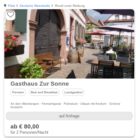
Pfalz
Deutsche Weinstraße
Rhodt unter Rietburg
Gasthaus Zur Sonne
Pension
Bed and Breakfast
Landgasthof
An den Weinbergen · Fernsehgerät · Frühstück · Urlaub mit Kindern · Schöne
Aussicht
auf Anfrage
ab € 80,00
für 2 Personen/Nacht