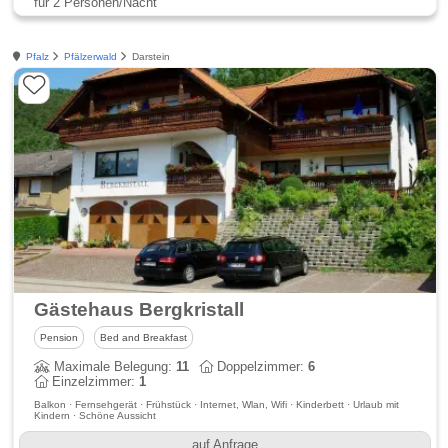
für 2 Personen/Nacht
Pfalz
Pfälzerwald
Darstein
Gästehaus Bergkristall
Pension
Bed and Breakfast
Maximale Belegung:
11
Doppelzimmer:
6
Einzelzimmer:
1
Balkon · Fernsehgerät · Frühstück · Internet, Wlan, Wifi · Kinderbett · Urlaub mit
Kindern · Schöne Aussicht
auf Anfrage