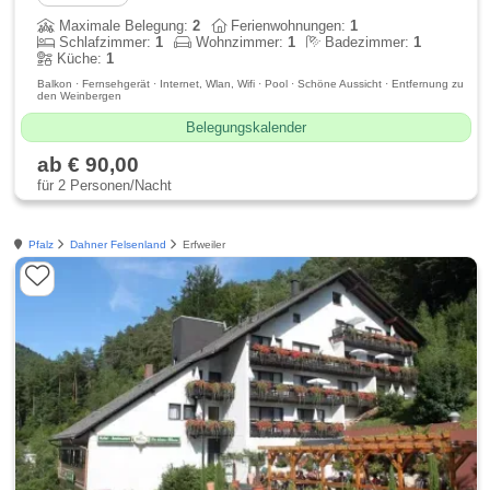
Maximale Belegung:
2
Ferienwohnungen:
1
Schlafzimmer:
1
Wohnzimmer:
1
Badezimmer:
1
Küche:
1
Balkon · Fernsehgerät · Internet, Wlan, Wifi · Pool · Schöne Aussicht · Entfernung zu
den Weinbergen
Belegungskalender
ab € 90,00
für 2 Personen/Nacht
Pfalz
Dahner Felsenland
Erfweiler