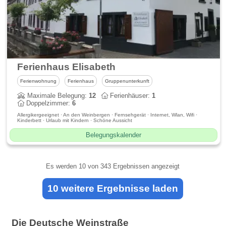
Ferienhaus Elisabeth
Ferienwohnung
Ferienhaus
Gruppenunterkunft
Maximale Belegung:
12
Ferienhäuser:
1
Doppelzimmer:
6
Allergikergeeignet · An den Weinbergen · Fernsehgerät · Internet, Wlan, Wifi ·
Kinderbett · Urlaub mit Kindern · Schöne Aussicht
Belegungskalender
Es werden
10
von 343 Ergebnissen angezeigt
10 weitere Ergebnisse laden
Die Deutsche Weinstraße