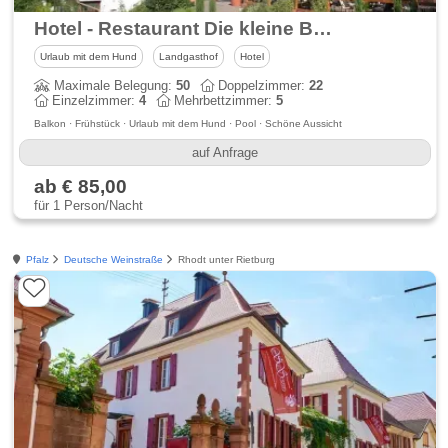
Hotel - Restaurant Die kleine Blume im Dahner Felsenland
Urlaub mit dem Hund
Landgasthof
Hotel
Maximale Belegung:
50
Doppelzimmer:
22
Einzelzimmer:
4
Mehrbettzimmer:
5
Balkon · Frühstück · Urlaub mit dem Hund · Pool · Schöne Aussicht
auf Anfrage
ab € 85,00
für 1 Person/Nacht
Pfalz
Deutsche Weinstraße
Rhodt unter Rietburg