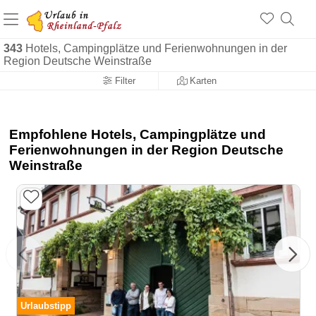
+1.500 Unterkünfte in Rheinland-Pfalz
+1.000 Sehenswürdigkeiten
Über 25 Jahre online
343
Hotels, Campingplätze und Ferienwohnungen in der
Region Deutsche Weinstraße
Filter
Karten
Empfohlene Hotels, Campingplätze und
Ferienwohnungen in der Region Deutsche
Weinstraße
Urlaubstipp