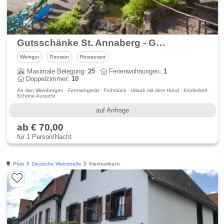
Gutsschänke St. Annaberg - Gästezimmer, Vinothek, Weingut Sankt Annagut - Urlaub auf dem höchstgelegenen Weingut der Pfalz
Weingut
Pension
Restaurant
Maximale Belegung:
25
Ferienwohnungen:
1
Doppelzimmer:
10
An den Weinbergen · Fernsehgerät · Frühstück · Urlaub mit dem Hund · Kinderbett ·
Schöne Aussicht
auf Anfrage
ab € 70,00
für 1 Person/Nacht
Pfalz
Deutsche Weinstraße
Kleinkarlbach