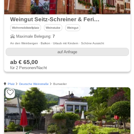
Weingut Seitz-Schreiner & Ferienwohnung - Südliche Weinstraße
Wohnmobilstellplatz
Weinstube
Weingut
Maximale Belegung:
7
An den Weinbergen · Balkon · Urlaub mit Kindern · Schöne Aussicht
auf Anfrage
ab € 65,00
für 2 Personen/Nacht
Pfalz
Deutsche Weinstraße
Burrweiler