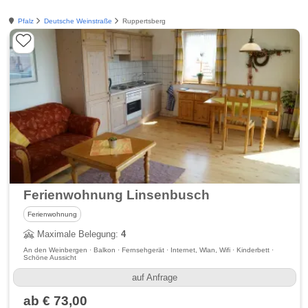
Pfalz
Deutsche Weinstraße
Ruppertsberg
Ferienwohnung Linsenbusch
Ferienwohnung
Maximale Belegung:
4
An den Weinbergen · Balkon · Fernsehgerät · Internet, Wlan, Wifi · Kinderbett ·
Schöne Aussicht
auf Anfrage
ab € 73,00