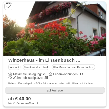
Winzerhaus - im Linsenbusch - Ferienwohnungen & Winzerrestaurant
Weingut
Urlaub mit dem Hund
Straußwirtschaft und Gutsschänken
Maximale Belegung:
20
Ferienwohnungen:
13
Wohnmobilstellplätze:
25
Balkon · Fernsehgerät · Frühstück · Internet, Wlan, Wifi · Urlaub mit Kindern
auf Anfrage
ab € 46,00
für 2 Personen/Nacht