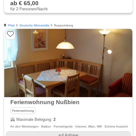
ab € 65,00
für 2 Personen/Nacht
Pfalz
Deutsche Weinstraße
Ruppertsberg
Ferienwohnung Nußbien
Ferienwohnung
Maximale Belegung:
2
An den Weinbergen · Balkon · Fernsehgerät · Internet, Wlan, Wifi · Schöne Aussicht
auf Anfrage