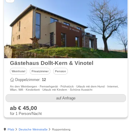
Gästehaus Dollt-Kern & Vinotel
Weinhotel
Privatzimmer
Pension
Doppelzimmer:
12
An den Weinbergen · Fernsehgerät · Frühstück · Urlaub mit dem Hund · Internet,
Wlan, Wifi · Kinderbett · Urlaub mit Kindern · Schöne Aussicht
auf Anfrage
ab € 45,00
für 1 Person/Nacht
Pfalz
Deutsche Weinstraße
Ruppertsberg