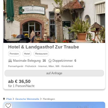
Hotel & Landgasthof Zur Traube
Pension
Hotel
Restaurant
Maximale Belegung:
16
Doppelzimmer:
6
Fernsehgerät · Frühstück · Internet, Wlan, Wifi · Kinderbett
auf Anfrage
ab € 36,50
für 1 Person/Nacht
Pfalz
Deutsche Weinstraße
Flemlingen