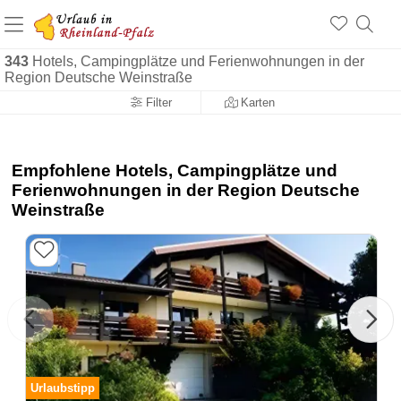
+1.500 Unterkünfte in Rheinland-Pfalz
+1.000 Sehenswürdigkeiten
Über 25 Jahre online
343
Hotels, Campingplätze und Ferienwohnungen in der
Region Deutsche Weinstraße
Filter
Karten
Empfohlene Hotels, Campingplätze und
Ferienwohnungen in der Region Deutsche
Weinstraße
Urlaubstipp