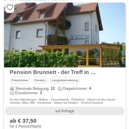
Pension Brunnett - der Treff in Bockenheim an der Weinstraße
Privatzimmer
Pension
Langzeitvermietung
Maximale Belegung:
12
Doppelzimmer:
4
Einzelzimmer:
2
An den Weinbergen · Balkon · Fernsehgerät · Frühstück · Urlaub mit dem Hund ·
Internet, Wlan, Wifi · Kinderbett · Urlaub mit Kindern · Schöne Aussicht
auf Anfrage
ab € 37,50
für 1 Person/Nacht