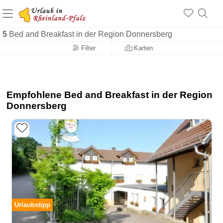
+1.500 Unterkünfte in Rheinland-Pfalz
+1.000 Sehenswürdigkeiten
Über 25 Jahre online
5
Bed and Breakfast in der Region Donnersberg
Filter
Karten
Empfohlene Bed and Breakfast in der Region
Donnersberg
Urlaubstipp