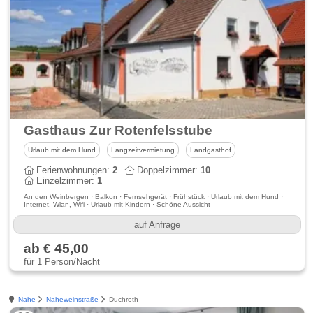
Gasthaus Zur Rotenfelsstube
Urlaub mit dem Hund
Langzeitvermietung
Landgasthof
Ferienwohnungen:
2
Doppelzimmer:
10
Einzelzimmer:
1
An den Weinbergen · Balkon · Fernsehgerät · Frühstück · Urlaub mit dem Hund ·
Internet, Wlan, Wifi · Urlaub mit Kindern · Schöne Aussicht
auf Anfrage
ab € 45,00
für 1 Person/Nacht
Nahe
Naheweinstraße
Duchroth