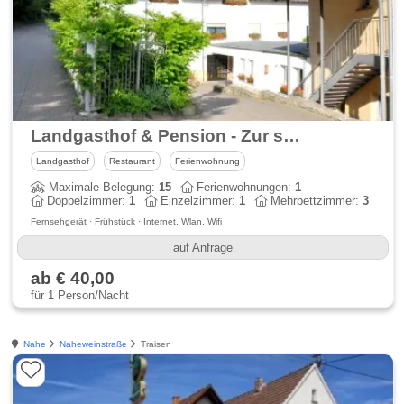
Landgasthof & Pension - Zur schönen Aussicht
Landgasthof
Restaurant
Ferienwohnung
Maximale Belegung:
15
Ferienwohnungen:
1
Doppelzimmer:
1
Einzelzimmer:
1
Mehrbettzimmer:
3
Fernsehgerät · Frühstück · Internet, Wlan, Wifi
auf Anfrage
ab € 40,00
für 1 Person/Nacht
Nahe
Naheweinstraße
Traisen