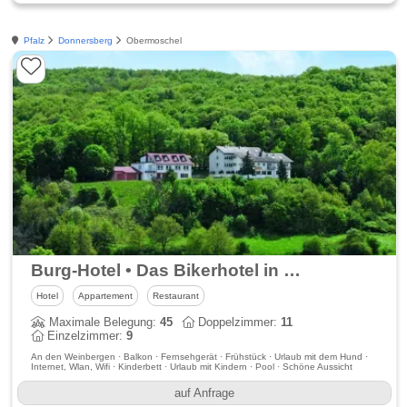
Pfalz
Donnersberg
Obermoschel
Burg-Hotel • Das Bikerhotel in der Nordpfalz
Hotel
Appartement
Restaurant
Maximale Belegung:
45
Doppelzimmer:
11
Einzelzimmer:
9
An den Weinbergen · Balkon · Fernsehgerät · Frühstück · Urlaub mit dem Hund ·
Internet, Wlan, Wifi · Kinderbett · Urlaub mit Kindern · Pool · Schöne Aussicht
auf Anfrage