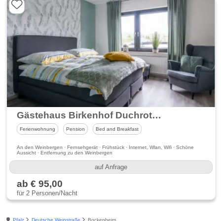
Gästehaus Birkenhof Duchroth & Camping Nahetal Oberhausen
Ferienwohnung
Pension
Bed and Breakfast
An den Weinbergen · Fernsehgerät · Frühstück · Internet, Wlan, Wifi · Schöne
Aussicht · Entfernung zu den Weinbergen
auf Anfrage
ab € 95,00
für 2 Personen/Nacht
Pfalz
Deutsche Weinstraße
Bockenheim