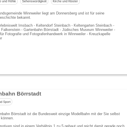
e und Höhle
Sehenswürdigkeit
Kirche und Kloster
ndsgemeinde Winnweiler liegt am Donnersberg und ist für seine
eschichte bekannt.
lebniswelt Imsbach - Keltendorf Steinbach - Keltengarten Steinbach -
 Falkenstein - Gartenbahn Börrstadt - Jüdisches Museum Winnweiler -
r Fotografie und Fotografenhandwerk in Winnweiler - Kreuzkapelle
er
nbahn Börrstadt
nd Sport
nbahn Börrstadt ist die Bundesweit einzige Modellbahn mit der Sie selbst
 können.
otiven sind in einem Verhältnis 1 zu 5 gebaut und reicht damit gerade noch