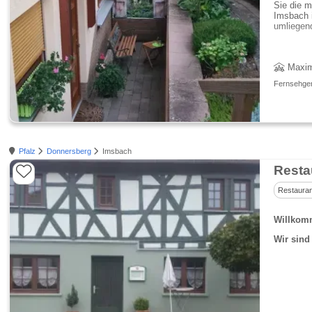
Sie die m
Imsbach i
umliegen
Maxim
Fernsehgerä
Pfalz
Donnersberg
Imsbach
Restauran
Willkom
Wir sin