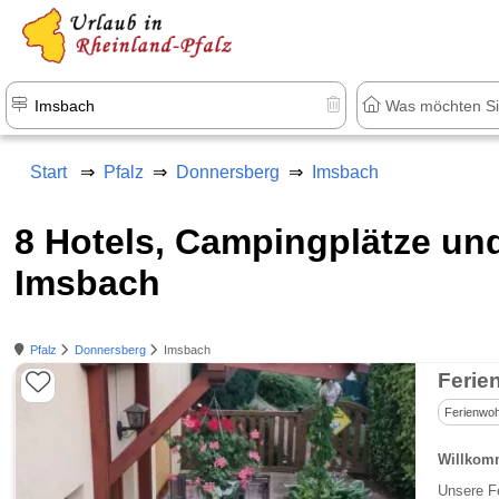
+1.500 Unterkünfte in Rheinland-Pfal
Start
Pfalz
Donnersberg
Imsbach
8 Hotels, Campingplätze u
Imsbach
Pfalz
Donnersberg
Imsbach
Ferie
Ferienwo
Willkomm
Unsere F