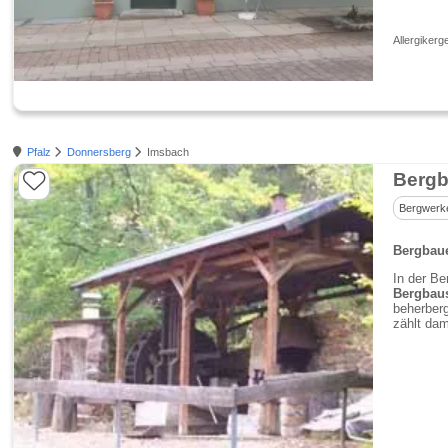
Allergikerg
Pfalz
Donnersberg
Imsbach
Bergb
Bergwerk
Bergbaue
In der Be
Bergbau
beherber
zählt dam