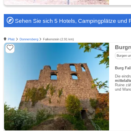
Sehen Sie sich 5 Hotels, Campingplätze und
Pfalz
Donnersberg
Falkenstein (2.91 km)
Burgr
Burgen un
Burg Fal
Die eindr
mittelal
Ruine zäh
und Wand