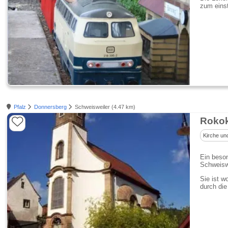
zum eins
Pfalz
Donnersberg
Schweisweiler (4.47 km)
Rokok
Kirche un
Ein beso
Schweiswe
Sie ist w
durch die