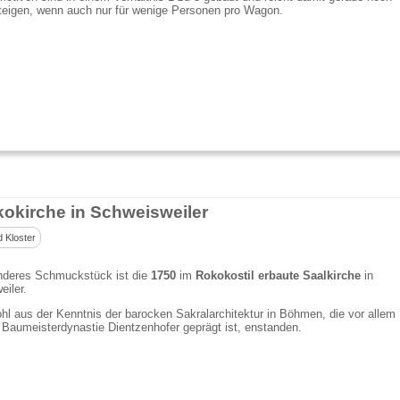
teigen, wenn auch nur für wenige Personen pro Wagon.
okirche in Schweisweiler
d Kloster
nderes Schmuckstück ist die
1750
im
Rokokostil erbaute Saalkirche
in
iler.
ohl aus der Kenntnis der barocken Sakralarchitektur in Böhmen, die vor allem
 Baumeisterdynastie Dientzenhofer geprägt ist, enstanden.