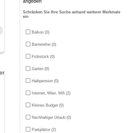
angeben
Schränken Sie Ihre Suche anhand weiterer Merkmale
ein
Balkon
(0)
Barrierefrei
(0)
Frühstück
(0)
Garten
(0)
Restaurant San Marco Zum Eiserne Mann - Nähe Donnersberg
Halbpension
(0)
Internet, Wlan, Wifi
(2)
Kleines Budget
(0)
Nachhaltiger Urlaub
(0)
Parkplätze
(2)