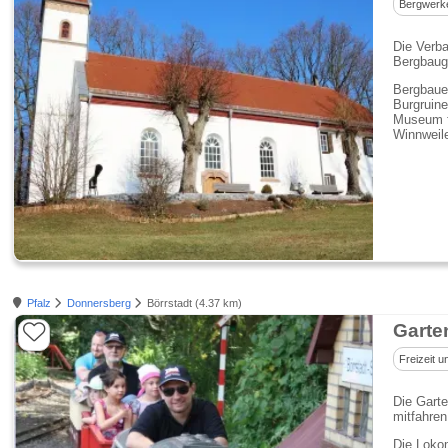
Bergwerk
Die Verba
Bergbaug
Bergbauer
Burgruine
Museum fü
Winnweil
Pfalz
Donnersberg
Börrstadt (4.37 km)
Garte
Freizeit u
Die Garte
mitfahren
Die Lokom