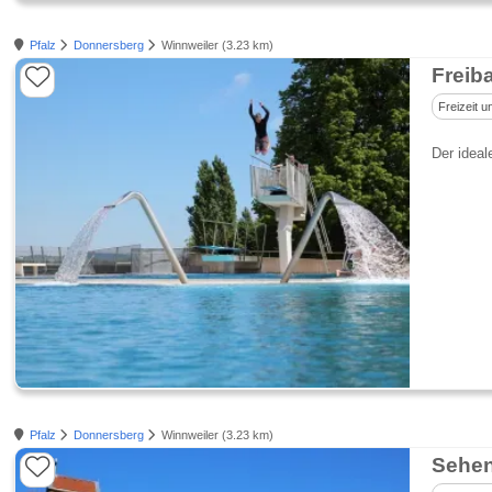
Pfalz
Donnersberg
Winnweiler (3.23 km)
Freib
Freizeit u
Der ideal
Pfalz
Donnersberg
Winnweiler (3.23 km)
Sehen