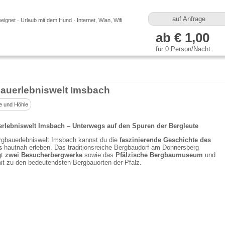
auf Anfrage
eeignet · Urlaub mit dem Hund · Internet, Wlan, Wifi
ab € 1,00
für 0 Person/Nacht
auerlebniswelt Imsbach
e und Höhle
rlebniswelt Imsbach – Unterwegs auf den Spuren der Bergleute
rgbauerlebniswelt Imsbach kannst du die
faszinierende Geschichte des
s
hautnah erleben. Das traditionsreiche Bergbaudorf am Donnersberg
gt
zwei Besucherbergwerke
sowie das
Pfälzische Bergbaumuseum
und
it zu den bedeutendsten Bergbauorten der Pfalz.