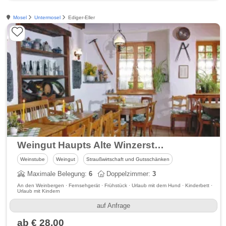
Mosel
Untermosel
Ediger-Eller
Weingut Haupts Alte Winzerstube an der Mosel
Weinstube
Weingut
Straußwirtschaft und Gutsschänken
Maximale Belegung:
6
Doppelzimmer:
3
An den Weinbergen · Fernsehgerät · Frühstück · Urlaub mit dem Hund · Kinderbett ·
Urlaub mit Kindern
auf Anfrage
ab € 28,00