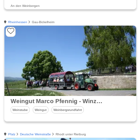
An den Weinbergen
Rheinhessen
Gau-Bickelheim
Weingut Marco Pfennig - Winzer aus Leidenschaft
Weinstube
Weingut
Weinbergsrundfahrt
Pfalz
Deutsche Weinstraße
Rhodt unter Rietburg