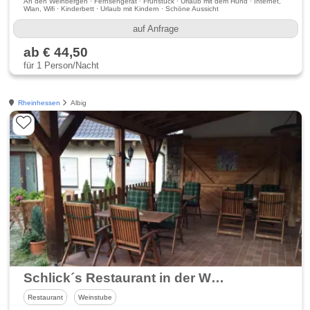
An den Weinbergen · Fernsehgerät · Frühstück · Urlaub mit dem Hund · Internet,
Wlan, Wifi · Kinderbett · Urlaub mit Kindern · Schöne Aussicht
auf Anfrage
ab € 44,50
für 1 Person/Nacht
Rheinhessen
Albig
Schlick´s Restaurant in der Weinstube Mann
Restaurant
Weinstube