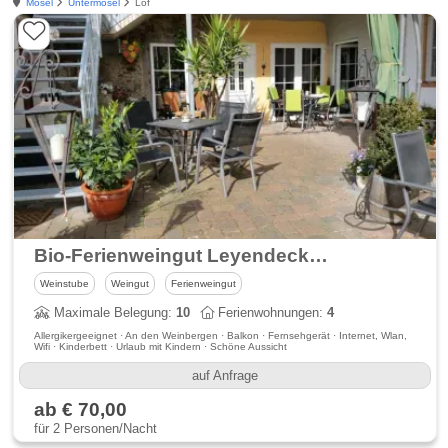
Mosel
Untermosel
Löf
Bio-Ferienweingut Leyendecker - Ferienwohnungen
Weinstube
Weingut
Ferienweingut
Maximale Belegung:
10
Ferienwohnungen:
4
Allergikergeeignet · An den Weinbergen · Balkon · Fernsehgerät · Internet, Wlan,
Wifi · Kinderbett · Urlaub mit Kindern · Schöne Aussicht
auf Anfrage
ab € 70,00
für 2 Personen/Nacht