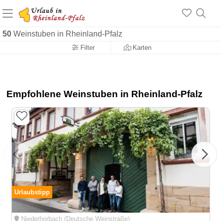
+1.500 Unterkünfte in Rheinland-Pfalz
+1.000 Sehenswürdigkeiten
Über 25 Jahre online
50
Weinstuben in Rheinland-Pfalz
Filter
Karten
Empfohlene Weinstuben in Rheinland-Pfalz
Urlaubstipp
Niederhorbach (Deutsche Weinstraße)