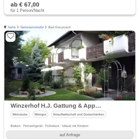
ab € 67,00
für 1 Person/Nacht
Nahe
Naheweinstraße
Bad Kreuznach
Winzerhof H.J. Gattung & Appartementhaus Tanneck
Weinstube
Weingut
Straußwirtschaft und Gutsschänken
Balkon · Fernsehgerät · Frühstück · Urlaub mit Kindern
auf Anfrage