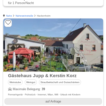
für 1 Person/Nacht
Nahe
Naheweinstraße
Hackenheim
Gästehaus Jupp & Kerstin Korz
Weinstube
Weingut
Straußwirtschaft und Gutsschänken
Maximale Belegung:
39
Fernsehgerät · Frühstück · Internet, Wlan, Wifi · Urlaub mit Kindern
auf Anfrage