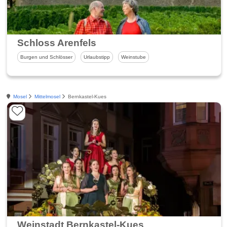
Schloss Arenfels
Burgen und Schlösser
Urlaubstipp
Weinstube
Mosel
Mittelmosel
Bernkastel-Kues
Weinstadt Bernkastel-Kues