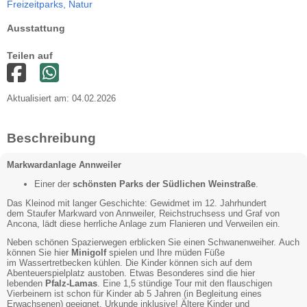
Freizeitparks,
Natur
Ausstattung
Teilen auf
Aktualisiert am: 04.02.2026
Beschreibung
Markwardanlage Annweiler
Einer der
schönsten Parks der Südlichen Weinstraße
.
Das Kleinod mit langer Geschichte: Gewidmet im 12. Jahrhundert
dem Staufer Markward von Annweiler, Reichstruchsess und Graf von
Ancona, lädt diese herrliche Anlage zum Flanieren und Verweilen ein.
Neben schönen Spazierwegen erblicken Sie einen Schwanenweiher. Auch
können Sie hier
Minigolf
spielen und Ihre müden Füße
im Wassertretbecken kühlen. Die Kinder können sich auf dem
Abenteuerspielplatz austoben. Etwas Besonderes sind die hier
lebenden
Pfalz-Lamas
. Eine 1,5 stündige Tour mit den flauschigen
Vierbeinern ist schon für Kinder ab 5 Jahren (in Begleitung eines
Erwachsenen) geeignet, Urkunde inklusive! Ältere Kinder und