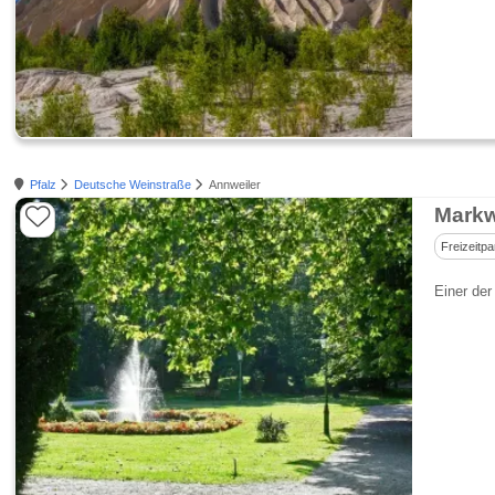
Pfalz
Deutsche Weinstraße
Annweiler
Markw
Freizeitpa
Einer der