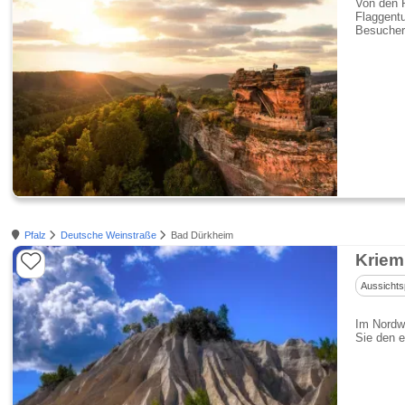
Von den P
Flaggentu
Besucher
Pfalz
Deutsche Weinstraße
Bad Dürkheim
Kriem
Aussichts
Im Nordw
Sie den 