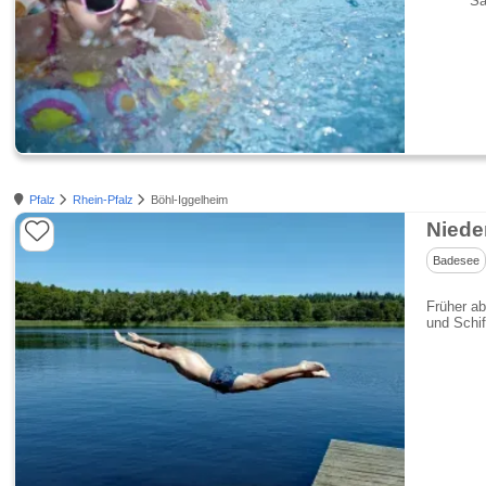
Sa
Pfalz
Rhein-Pfalz
Böhl-Iggelheim
Niede
Badesee
Früher ab
und Schif