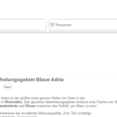
z
+1.000 Sehenswürdigkeiten
holungsgebiet Blaue Adria
Natur
 Adria ist der größte einer ganzen Reihe von Seen in der
z
in
Rheinnähe
. Das gesamte Naherholungsgebiet umfasst eine Fläche von 3
andstrände
und
Dünen
erwecken das Gefühl „am Meer zu sein“.
hwimmen bei exzellenter Wasserqualität, Zum Teil schattige