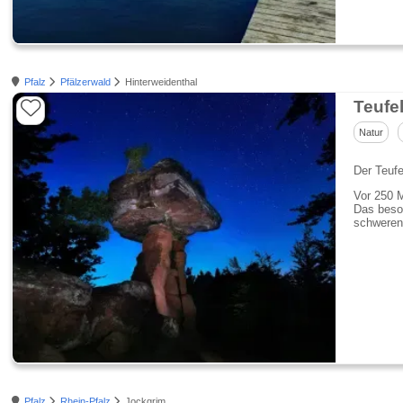
Pfalz
Pfälzerwald
Hinterweidenthal
Teufe
Natur
Der Teufe
Vor 250 M
Das beson
schweren 
Pfalz
Rhein-Pfalz
Jockgrim