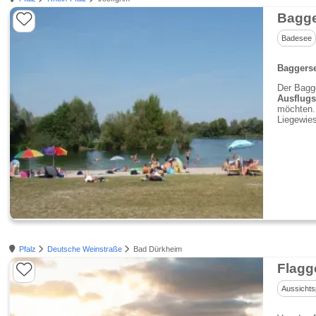
Badesee
Baggers
Der Bagg
Ausflugs
möchten.
Liegewie
Pfalz
Deutsche Weinstraße
Bad Dürkheim
Flagg
Aussichts