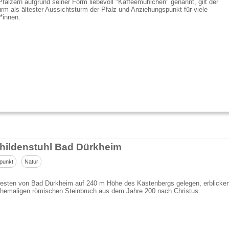
fälzern aufgrund seiner Form liebevoll "Kaffeemühlchen" genannt, gilt der
rm als ältester Aussichtsturm der Pfalz und Anziehungspunkt für viele
*innen.
hildenstuhl Bad Dürkheim
punkt
Natur
esten von Bad Dürkheim auf 240 m Höhe des Kästenbergs gelegen, erblicke
ehemaligen römischen Steinbruch aus dem Jahre 200 nach Christus.