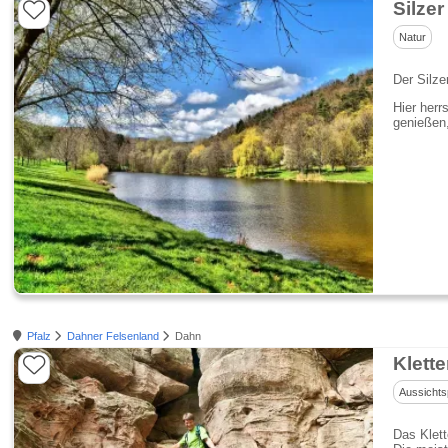
Silzer
Natur
Der Silze
Hier herr
genießen,
Pfalz
Dahner Felsenland
Dahn
Klett
Aussichts
Das Klett