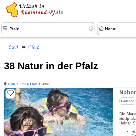
+1.500 Unterkünfte in Rheinland-Pfal
Start
Pfalz
38 Natur in der Pfalz
Pfalz
Rhein-Pfalz
Altrip
Naher
Badesee
Die Blaue
Südpfal
Hektar.
S
Sc