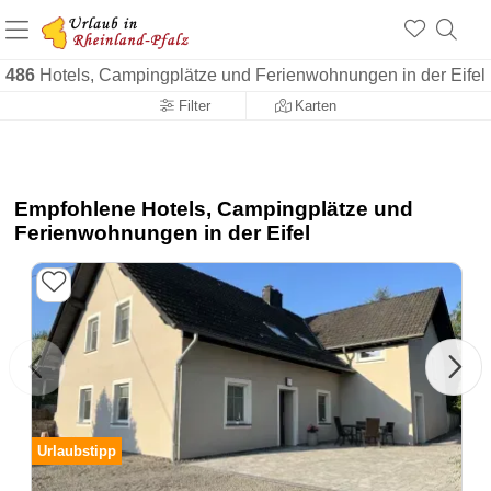
+1.500 Unterkünfte in Rheinland-Pfalz
+1.000 Sehenswürdigkeiten
Über 25 Jahre online
486
Hotels, Campingplätze und Ferienwohnungen in der Eifel
Filter
Karten
Empfohlene Hotels, Campingplätze und
Ferienwohnungen in der Eifel
Urlaubstipp