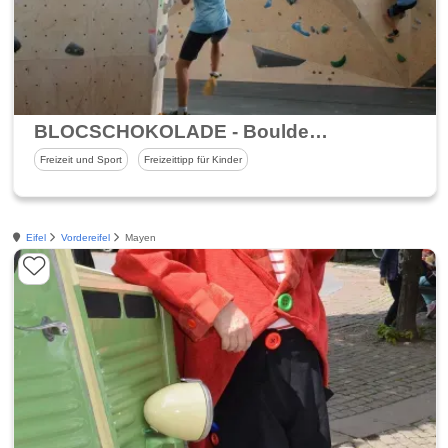
BLOCSCHOKOLADE - Bouldern & Backen
Freizeit und Sport
Freizeittipp für Kinder
Eifel
Vordereifel
Mayen