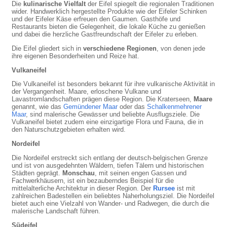
Die
kulinarische Vielfalt
der Eifel spiegelt die regionalen Traditionen
wider. Handwerklich hergestellte Produkte wie der Eifeler Schinken
und der Eifeler Käse erfreuen den Gaumen. Gasthöfe und
Restaurants bieten die Gelegenheit, die lokale Küche zu genießen
und dabei die herzliche Gastfreundschaft der Eifeler zu erleben.
Die Eifel gliedert sich in
verschiedene Regionen
, von denen jede
ihre eigenen Besonderheiten und Reize hat.
Vulkaneifel
Die Vulkaneifel ist besonders bekannt für ihre vulkanische Aktivität in
der Vergangenheit. Maare, erloschene Vulkane und
Lavastromlandschaften prägen diese Region. Die Kraterseen,
Maare
genannt, wie das
Gemündener Maar
oder das
Schalkenmehrener
Maar
, sind malerische Gewässer und beliebte Ausflugsziele. Die
Vulkaneifel bietet zudem eine einzigartige Flora und Fauna, die in
den Naturschutzgebieten erhalten wird.
Nordeifel
Die Nordeifel erstreckt sich entlang der deutsch-belgischen Grenze
und ist von ausgedehnten Wäldern, tiefen Tälern und historischen
Städten geprägt.
Monschau
, mit seinen engen Gassen und
Fachwerkhäusern, ist ein bezauberndes Beispiel für die
mittelalterliche Architektur in dieser Region. Der
Rursee
ist mit
zahlreichen Badestellen ein beliebtes Naherholungsziel. Die Nordeifel
bietet auch eine Vielzahl von Wander- und Radwegen, die durch die
malerische Landschaft führen.
Südeifel