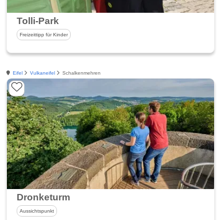
Tolli-Park
Freizeittipp für Kinder
Eifel
Vulkaneifel
Schalkenmehren
Dronketurm
Aussichtspunkt