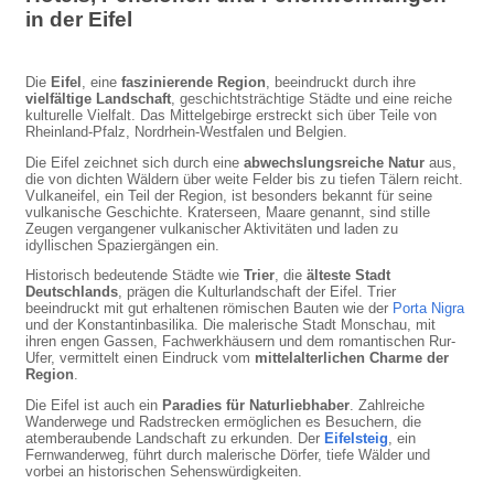
in der Eifel
Die
Eifel
, eine
faszinierende Region
, beeindruckt durch ihre
vielfältige Landschaft
, geschichtsträchtige Städte und eine reiche
kulturelle Vielfalt. Das Mittelgebirge erstreckt sich über Teile von
Rheinland-Pfalz, Nordrhein-Westfalen und Belgien.
Die Eifel zeichnet sich durch eine
abwechslungsreiche Natur
aus,
die von dichten Wäldern über weite Felder bis zu tiefen Tälern reicht.
Vulkaneifel, ein Teil der Region, ist besonders bekannt für seine
vulkanische Geschichte. Kraterseen, Maare genannt, sind stille
Zeugen vergangener vulkanischer Aktivitäten und laden zu
idyllischen Spaziergängen ein.
Historisch bedeutende Städte wie
Trier
, die
älteste Stadt
Deutschlands
, prägen die Kulturlandschaft der Eifel. Trier
beeindruckt mit gut erhaltenen römischen Bauten wie der
Porta Nigra
und der Konstantinbasilika. Die malerische Stadt Monschau, mit
ihren engen Gassen, Fachwerkhäusern und dem romantischen Rur-
Ufer, vermittelt einen Eindruck vom
mittelalterlichen Charme der
Region
.
Die Eifel ist auch ein
Paradies für Naturliebhaber
. Zahlreiche
Wanderwege und Radstrecken ermöglichen es Besuchern, die
atemberaubende Landschaft zu erkunden. Der
Eifelsteig
, ein
Fernwanderweg, führt durch malerische Dörfer, tiefe Wälder und
vorbei an historischen Sehenswürdigkeiten.