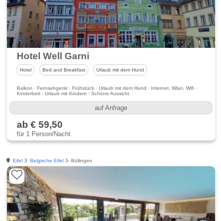
Hotel Well Garni
Hotel
Bed and Breakfast
Urlaub mit dem Hund
Balkon · Fernsehgerät · Frühstück · Urlaub mit dem Hund · Internet, Wlan, Wifi ·
Kinderbett · Urlaub mit Kindern · Schöne Aussicht
auf Anfrage
ab € 59,50
für 1 Person/Nacht
Eifel
Belgische Eifel
Büllingen