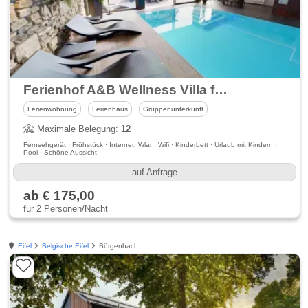
Ferienhof A&B Wellness Villa für 12 Personen
Ferienwohnung
Ferienhaus
Gruppenunterkunft
Maximale Belegung:
12
Fernsehgerät · Frühstück · Internet, Wlan, Wifi · Kinderbett · Urlaub mit Kindern ·
Pool · Schöne Aussicht
auf Anfrage
ab € 175,00
für 2 Personen/Nacht
Eifel
Belgische Eifel
Bütgenbach