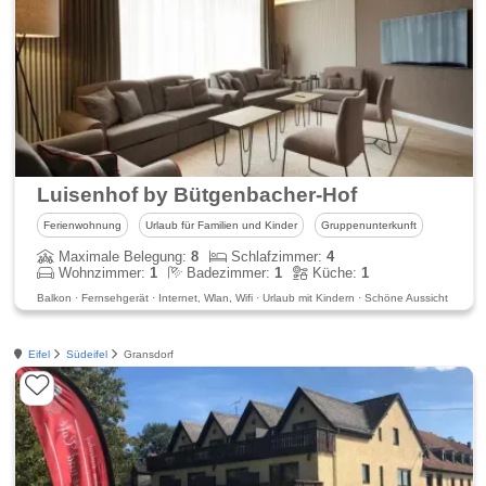
Luisenhof by Bütgenbacher-Hof
Ferienwohnung
Urlaub für Familien und Kinder
Gruppenunterkunft
Maximale Belegung:
8
Schlafzimmer:
4
Wohnzimmer:
1
Badezimmer:
1
Küche:
1
Balkon · Fernsehgerät · Internet, Wlan, Wifi · Urlaub mit Kindern · Schöne Aussicht
Eifel
Südeifel
Gransdorf