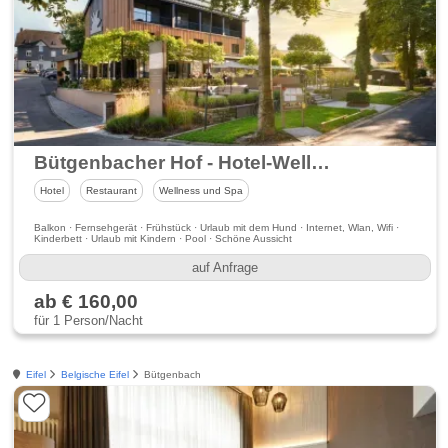
Bütgenbacher Hof - Hotel-Wellness-Restaurant
Hotel
Restaurant
Wellness und Spa
Balkon · Fernsehgerät · Frühstück · Urlaub mit dem Hund · Internet, Wlan, Wifi ·
Kinderbett · Urlaub mit Kindern · Pool · Schöne Aussicht
auf Anfrage
ab € 160,00
für 1 Person/Nacht
Eifel
Belgische Eifel
Bütgenbach