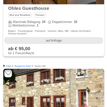
Ohles Guesthouse
Bed and Breakfast
Pension
Maximale Belegung:
24
Doppelzimmer:
10
Mehrbettzimmer:
1
Balkon · Fernsehgerät · Frühstück · Internet, Wlan, Wifi · Urlaub mit Kindern ·
Schöne Aussicht
auf Anfrage
ab € 95,00
für 1 Person/Nacht
Eifel
Belgische Eifel
Sankt Vith