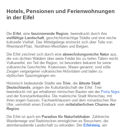
Hotels, Pensionen und Ferienwohnungen
in der Eifel
Die
Eifel
, eine
faszinierende Region
, beeindruckt durch ihre
vielfältige Landschaft
, geschichtsträchtige Städte und eine reiche
kulturelle Vielfalt. Das Mittelgebirge erstreckt sich über Teile von
Rheinland-Pfalz, Nordrhein-Westfalen und Belgien.
Die Eifel zeichnet sich durch eine
abwechslungsreiche Natur
aus,
die von dichten Wäldern über weite Felder bis zu tiefen Tälern reicht.
Vulkaneifel, ein Teil der Region, ist besonders bekannt für seine
vulkanische Geschichte. Kraterseen, Maare genannt, sind stille
Zeugen vergangener vulkanischer Aktivitäten und laden zu
idyllischen Spaziergängen ein.
Historisch bedeutende Städte wie
Trier
, die
älteste Stadt
Deutschlands
, prägen die Kulturlandschaft der Eifel. Trier
beeindruckt mit gut erhaltenen römischen Bauten wie der
Porta Nigra
und der Konstantinbasilika. Die malerische Stadt Monschau, mit
ihren engen Gassen, Fachwerkhäusern und dem romantischen Rur-
Ufer, vermittelt einen Eindruck vom
mittelalterlichen Charme der
Region
.
Die Eifel ist auch ein
Paradies für Naturliebhaber
. Zahlreiche
Wanderwege und Radstrecken ermöglichen es Besuchern, die
atemberaubende Landschaft zu erkunden. Der
Eifelsteig
, ein