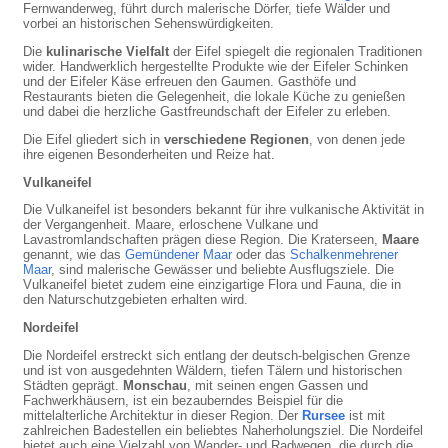
Fernwanderweg, führt durch malerische Dörfer, tiefe Wälder und
vorbei an historischen Sehenswürdigkeiten.
Die
kulinarische Vielfalt
der Eifel spiegelt die regionalen Traditionen
wider. Handwerklich hergestellte Produkte wie der Eifeler Schinken
und der Eifeler Käse erfreuen den Gaumen. Gasthöfe und
Restaurants bieten die Gelegenheit, die lokale Küche zu genießen
und dabei die herzliche Gastfreundschaft der Eifeler zu erleben.
Die Eifel gliedert sich in
verschiedene Regionen
, von denen jede
ihre eigenen Besonderheiten und Reize hat.
Vulkaneifel
Die Vulkaneifel ist besonders bekannt für ihre vulkanische Aktivität in
der Vergangenheit. Maare, erloschene Vulkane und
Lavastromlandschaften prägen diese Region. Die Kraterseen,
Maare
genannt, wie das
Gemündener Maar
oder das
Schalkenmehrener
Maar
, sind malerische Gewässer und beliebte Ausflugsziele. Die
Vulkaneifel bietet zudem eine einzigartige Flora und Fauna, die in
den Naturschutzgebieten erhalten wird.
Nordeifel
Die Nordeifel erstreckt sich entlang der deutsch-belgischen Grenze
und ist von ausgedehnten Wäldern, tiefen Tälern und historischen
Städten geprägt.
Monschau
, mit seinen engen Gassen und
Fachwerkhäusern, ist ein bezauberndes Beispiel für die
mittelalterliche Architektur in dieser Region. Der
Rursee
ist mit
zahlreichen Badestellen ein beliebtes Naherholungsziel. Die Nordeifel
bietet auch eine Vielzahl von Wander- und Radwegen, die durch die