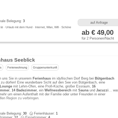
ale Belegung:
3
auf Anfrage
t · Urlaub mit dem Hund · Internet, Wlan, Wifi · Schöne
ab € 49,00
für 2 Personen/Nacht
nhaus Seeblick
us
Ferienwohnung
Gruppenunterkunft
en uns Sie in unserem
Ferienhaus
im idyllischen Dorf Berg bei
Bütgenbach
zu dürfen! Eine wunderbare Sicht auf den See von Bütgenbach, eine
Lounge
mit Lehm-Ofen, eine Profi-Küche, großer Essraum,
16
immer
,
14 Badezimmer
, ein
Wellnessbereich
mit
Sauna
und
Jacuzzi
… wa
mehr um einen Aufenthalt mit der Familie oder unter Freunden in einer
len Region zu verbringen.
ale Belegung:
30
Ferienhäuser:
1
lzimmer:
12
Einzelzimmer:
4