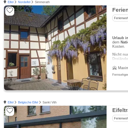
Eifel
Nordeifel
Simmerath
Ferie
Ferienwo
Urlaub 
dem
Nati
Kosten.
Nicht nu
Dreiände
Maxim
Fernsehgerä
Eifel
Belgische Eifel
Sankt Vith
Eifel
Ferienwo