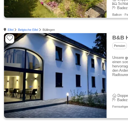
Schla
Badez
Balkon · Fe
Eifel
Belgische Eifel
Büllingen
B&B H
Pension
Unsere
g
einen sor
hervorra
den Arde
Radtouren
Doppe
Badez
Fernsehgerä