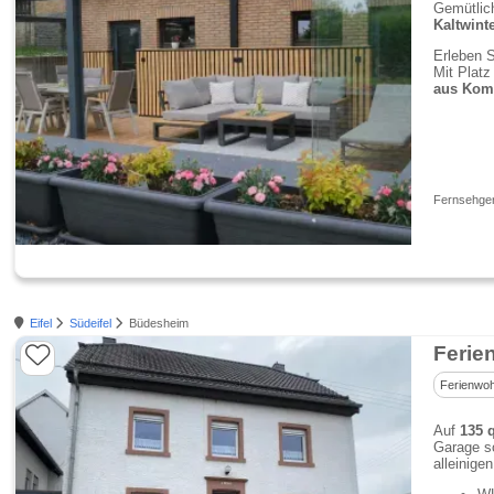
Gemütlic
Kaltwint
Erleben S
Mit Platz
aus Komf
Fernsehgerä
Eifel
Südeifel
Büdesheim
Ferie
Ferienwo
Auf
135 
Garage so
alleinige