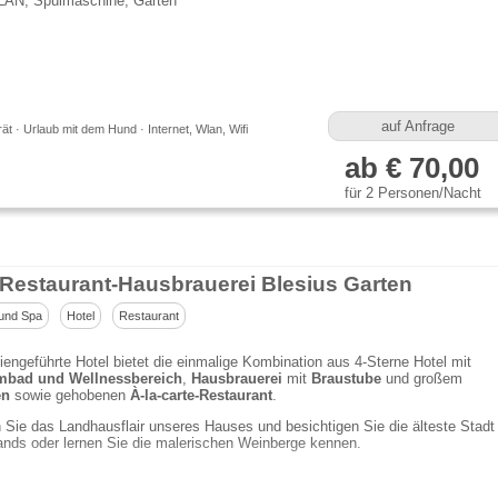
AN, Spülmaschine, Garten
auf Anfrage
t · Urlaub mit dem Hund · Internet, Wlan, Wifi
ab € 70,00
für 2 Personen/Nacht
-Restaurant-Hausbrauerei Blesius Garten
und Spa
Hotel
Restaurant
iengeführte Hotel bietet die einmalige Kombination aus 4-Sterne Hotel mit
bad und Wellnessbereich
,
Hausbrauerei
mit
Braustube
und großem
en
sowie gehobenen
À-la-carte-Restaurant
.
Sie das Landhausflair unseres Hauses und besichtigen Sie die älteste Stadt
nds oder lernen Sie die malerischen Weinberge kennen.