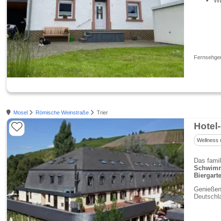
WL
Fernsehgerä
Mosel
Römische Weinstraße
Trier
Hotel
Wellness 
Das famil
Schwimm
Biergart
Genießen 
Deutschla