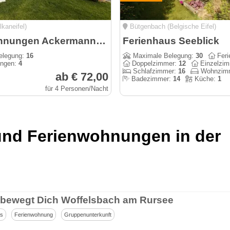
lkaneifel)
Bütgenbach (Belgische Eifel)
Ferienwohnungen Ackermann & Ferienhaus Christel
Ferienhaus Seeblick
elegung:
16
Maximale Belegung:
30
Feri
ungen:
4
Doppelzimmer:
12
Einzelzi
Schlafzimmer:
16
Wohnzim
ab € 72,00
Badezimmer:
14
Küche:
1
für 4 Personen/Nacht
und Ferienwohnungen in der
 bewegt Dich Woffelsbach am Rursee
us
Ferienwohnung
Gruppenunterkunft