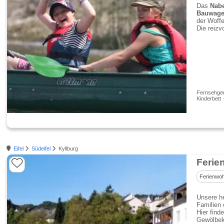
Das
Nab
Bauwag
der Woff
Die reizv
Fernsehgerä
Kinderbett 
Eifel
Südeifel
Kyllburg
Ferie
Ferienwo
Unsere he
Familien 
Hier find
Gewölbeke