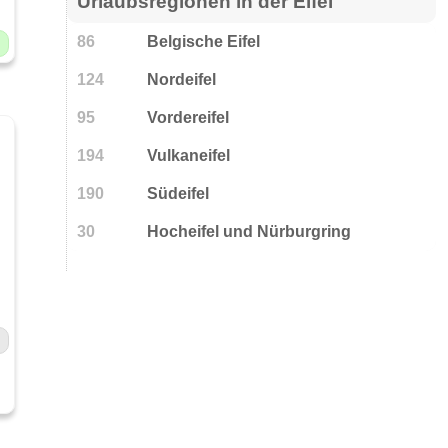
Urlaubsregionen in der Eifel
86
Belgische Eifel
124
Nordeifel
95
Vordereifel
194
Vulkaneifel
190
Südeifel
30
Hocheifel und Nürburgring