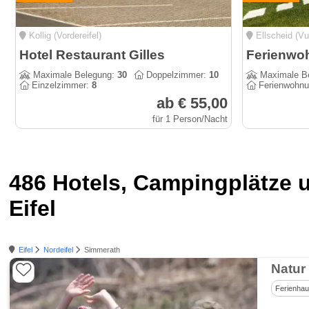
Kollig (Vordereifel)
Ellscheid (Vu
Hotel Restaurant Gilles
Maximale Belegung:
30
Doppelzimmer:
10
Maximale B
Einzelzimmer:
8
Ferienwohn
ab € 55,00
für 1 Person/Nacht
486 Hotels, Campingplätze 
Eifel
Eifel
Nordeifel
Simmerath
Natur
Ferienha