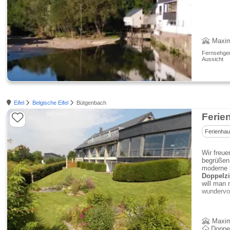
Maxim
Fernsehgerä
Aussicht
Eifel
Belgische Eifel
Bütgenbach
Ferie
Ferienha
Wir freu
begrüßen 
moderne
Doppelz
will man 
wundervol
Maxim
Doppe