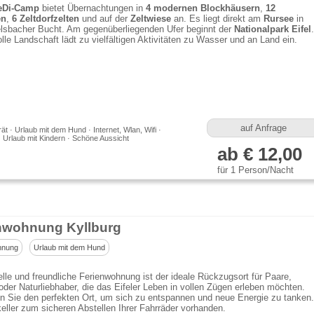
eDi-Camp
bietet Übernachtungen in
4 modernen Blockhäusern
,
12
en
,
6 Zeltdorfzelten
und auf der
Zeltwiese
an. Es liegt direkt am
Rursee
in
elsbacher Bucht. Am gegenüberliegenden Ufer beginnt der
Nationalpark Eifel
.
olle Landschaft lädt zu vielfältigen Aktivitäten zu Wasser und an Land ein.
auf Anfrage
t · Urlaub mit dem Hund · Internet, Wlan, Wifi ·
· Urlaub mit Kindern · Schöne Aussicht
ab € 12,00
für 1 Person/Nacht
nwohnung Kyllburg
hnung
Urlaub mit dem Hund
lle und freundliche Ferienwohnung ist der ideale Rückzugsort für Paare,
oder Naturliebhaber, die das Eifeler Leben in vollen Zügen erleben möchten.
en Sie den perfekten Ort, um sich zu entspannen und neue Energie zu tanken.
ller zum sicheren Abstellen Ihrer Fahrräder vorhanden.