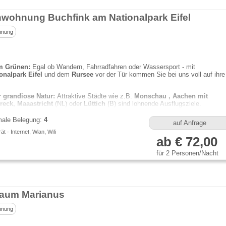
nwohnung Buchfink am Nationalpark Eifel
hnung
im Grünen:
Egal ob Wandern, Fahrradfahren oder Wassersport - mit
onalpark Eifel
und dem
Rursee
vor der Tür kommen Sie bei uns voll auf ihre
r grandiose Natur:
Attraktive Städte wie z.B.
Monschau , Aachen mit
reck, Maaastricht
(NL) oder
Lüttich
(B) sind lohnende Ausflugsziele.
ale Belegung:
4
auf Anfrage
t · Internet, Wlan, Wifi
ab € 72,00
für 2 Personen/Nacht
traum Marianus
hnung