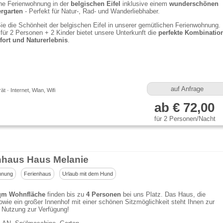
he Ferienwohnung in der
belgischen Eifel
inklusive einem
wunderschönen
ergarten
- Perfekt für Natur-, Rad- und Wanderliebhaber.
ie die Schönheit der belgischen Eifel in unserer gemütlichen Ferienwohnung.
 für 2 Personen + 2 Kinder bietet unsere Unterkunft die
perfekte Kombinatio
ort und Naturerlebnis
.
auf Anfrage
t · Internet, Wlan, Wifi
ab € 72,00
für 2 Personen/Nacht
nhaus Haus Melanie
hnung
Ferienhaus
Urlaub mit dem Hund
qm Wohnfläche
finden bis zu
4 Personen
bei uns Platz. Das Haus, die
wie ein großer Innenhof mit einer schönen Sitzmöglichkeit steht Ihnen zur
n Nutzung zur Verfügung!