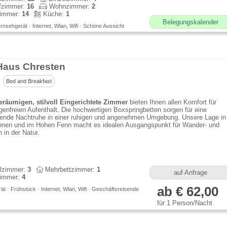
fzimmer:
16
Wohnzimmer:
2
immer:
14
Küche:
1
Belegungskalender
rnsehgerät · Internet, Wlan, Wifi · Schöne Aussicht
aus Chresten
Bed and Breakfast
eräumigen, stilvoll Eingerichtete Zimmer
bieten Ihnen allen Komfort für
genfreien Aufenthalt. Die hochwertigen Boxspringbetten sorgen für eine
gende Nachtruhe in einer ruhigen und angenehmen Umgebung. Unsere Lage in
nnen und im Hohen Fenn macht es idealen Ausgangspunkt für Wander- und
 in der Natur.
lzimmer:
3
Mehrbettzimmer:
1
auf Anfrage
immer:
4
ab € 62,00
t · Frühstück · Internet, Wlan, Wifi · Geschäftsreisende
für 1 Person/Nacht