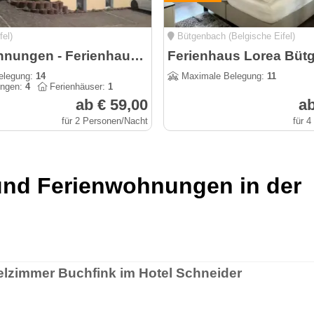
fel)
Bütgenbach (Belgische Eifel)
Ferienwohnungen - Ferienhaus Anneliese Gönen
Ferienhaus Lorea Büt
elegung:
14
Maximale Belegung:
11
ungen:
4
Ferienhäuser:
1
ab € 59,00
ab
für 2 Personen/Nacht
für 
und Ferienwohnungen in der
lzimmer Buchfink im Hotel Schneider