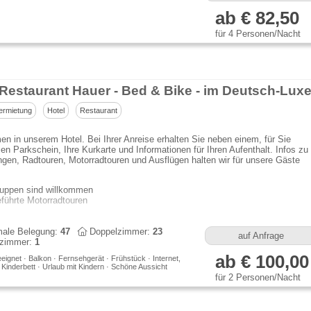
ab € 82,50
für 4 Personen/Nacht
ermietung
Hotel
Restaurant
n in unserem Hotel. Bei Ihrer Anreise erhalten Sie neben einem, für Sie
en Parkschein, Ihre Kurkarte und Informationen für Ihren Aufenthalt. Infos zu
en, Radtouren, Motorradtouren und Ausflügen halten wir für unsere Gäste
uppen sind willkommen
führte Motorradtouren
ale Belegung:
47
Doppelzimmer:
23
auf Anfrage
lzimmer:
1
ab € 100,00
eeignet · Balkon · Fernsehgerät · Frühstück · Internet,
· Kinderbett · Urlaub mit Kindern · Schöne Aussicht
für 2 Personen/Nacht