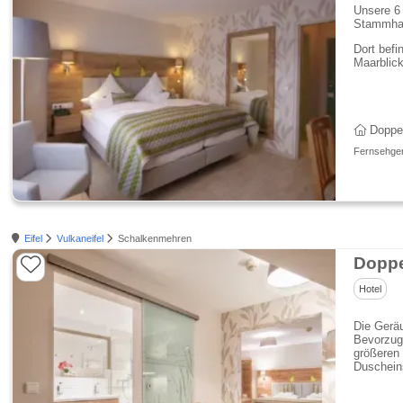
Unsere 6
Stammha
Dort befi
Maarblic
Doppe
Fernsehgerä
Eifel
Vulkaneifel
Schalkenmehren
Doppe
Hotel
Die Gerä
Bevorzuge
größeren
Duschein