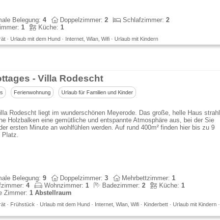
ale Belegung:
4
Doppelzimmer:
2
Schlafzimmer:
2
immer:
1
Küche:
1
t · Urlaub mit dem Hund · Internet, Wlan, Wifi · Urlaub mit Kindern
ttages - Villa Rodescht
us
Ferienwohnung
Urlaub für Familien und Kinder
lla Rodescht liegt im wunderschönen Meyerode. Das große, helle Haus strahl
ne Holzbalken eine gemütliche und entspannte Atmosphäre aus, bei der Sie
der ersten Minute an wohlfühlen werden. Auf rund 400m² finden hier bis zu 9
 Platz.
ale Belegung:
9
Doppelzimmer:
3
Mehrbettzimmer:
1
fzimmer:
4
Wohnzimmer:
1
Badezimmer:
2
Küche:
1
e Zimmer:
1 Abstellraum
t · Frühstück · Urlaub mit dem Hund · Internet, Wlan, Wifi · Kinderbett · Urlaub mit Kindern ·