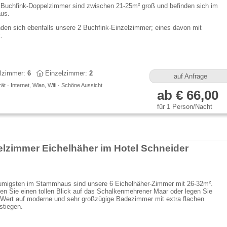
 Buchfink-Doppelzimmer sind zwischen 21-25m² groß und befinden sich im
us.
nden sich ebenfalls unsere 2 Buchfink-Einzelzimmer; eines davon mit
k.
lzimmer:
6
Einzelzimmer:
2
auf Anfrage
t · Internet, Wlan, Wifi · Schöne Aussicht
ab € 66,00
für 1 Person/Nacht
lzimmer Eichelhäher im Hotel Schneider
umigsten im Stammhaus sind unsere 6 Eichelhäher-Zimmer mit 26-32m².
n Sie einen tollen Blick auf das Schalkenmehrener Maar oder legen Sie
 Wert auf moderne und sehr großzügige Badezimmer mit extra flachen
stiegen.