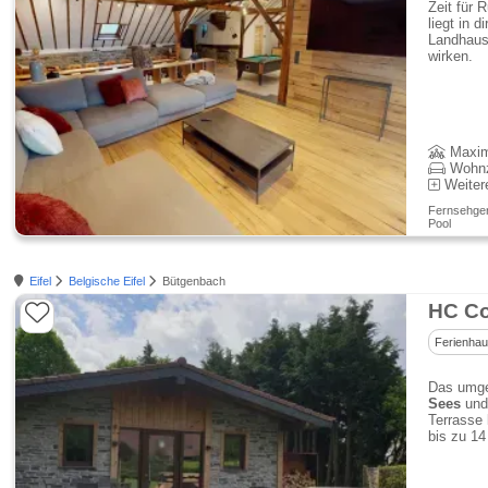
Zeit für 
liegt in 
Landhauss
wirken.
Maxim
Wohn
Weiter
Fernsehgerä
Pool
Eifel
Belgische Eifel
Bütgenbach
HC Co
Ferienha
Das umgeb
Sees
und 
Terrasse
bis zu 14