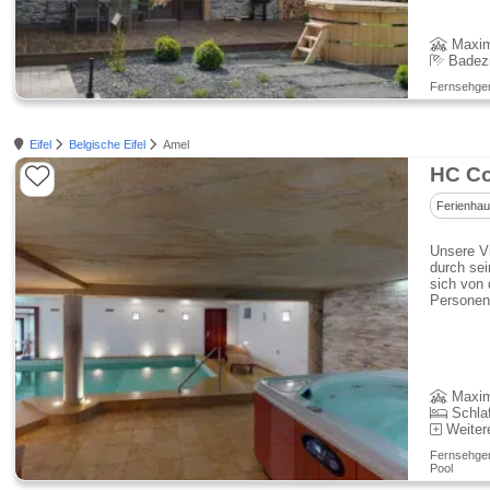
Maxim
Badez
Fernsehgerä
Eifel
Belgische Eifel
Amel
HC Co
Ferienha
Unsere Vi
durch sei
sich von 
Personen
Maxim
Schla
Weiter
Fernsehgerä
Pool