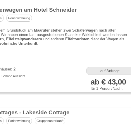
erwagen am Hotel Schneider
us
Ferienwohnung
rem Grundstück am
Maarufer
stehen zwei
Schäferwagen
nach alter
. Wir haben einen fast ausgestorbenen Klassiker Wirklichkeit werden lassen:
rn
,
Eifelsteigwanderern
und anderen
Eifeltouristen
dient der Wagen als
öhnliche Unterkunft
.
häuser:
2
auf Anfrage
· Schöne Aussicht
ab € 43,00
für 1 Person/Nacht
ttages - Lakeside Cottage
us
Ferienwohnung
Gruppenunterkunft