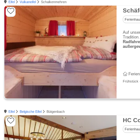
Eifel
Vulkaneifel
Schalkenmehren
Schäf
Ferienha
Auf unse
Tradition
Radfahre
außergew
Ferien
Frühstück 
Eifel
Belgische Eifel
Bütgenbach
HC Co
Ferienha