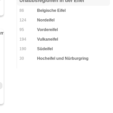
Urlaubsregionen in der Eifel
86
Belgische Eifel
124
Nordeifel
95
Vordereifel
Hotel Restaurant Hauer - Bed & Bike - im Deutsch-Luxemburgischen Naturpark
194
Vulkaneifel
190
Südeifel
30
Hocheifel und Nürburgring