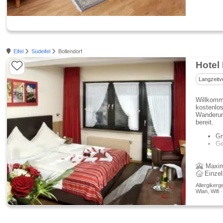
Eifel
Südeifel
Bollendorf
Langzeitv
Willkomme
kostenlos
Wanderung
bereit.
Gr
Ge
Maxim
Einze
Allergikerg
Wlan, Wifi 