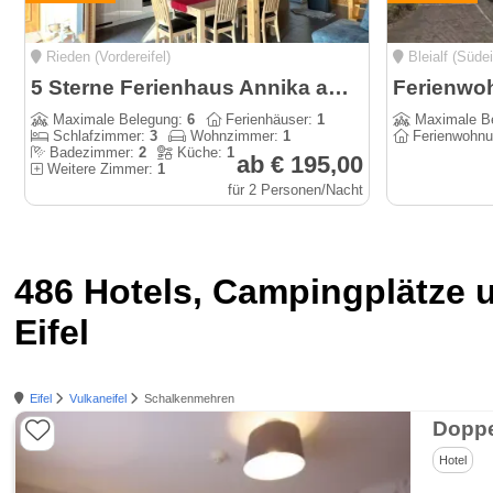
Rieden (Vordereifel)
Bleialf (Südei
5 Sterne Ferienhaus Annika am idyllischen Waldsee Rieden
Maximale Belegung:
6
Ferienhäuser:
1
Maximale B
Schlafzimmer:
3
Wohnzimmer:
1
Ferienwohn
Badezimmer:
2
Küche:
1
ab € 195,00
Weitere Zimmer:
1
für 2 Personen/Nacht
486 Hotels, Campingplätze 
Eifel
Eifel
Vulkaneifel
Schalkenmehren
Doppe
Hotel