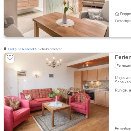
Doppe
Fernsehgerä
Eifel
Vulkaneifel
Schalkenmehren
Ferie
Ferienwo
Ungezwun
Schalken
Ruhige, a
Fernsehgerä