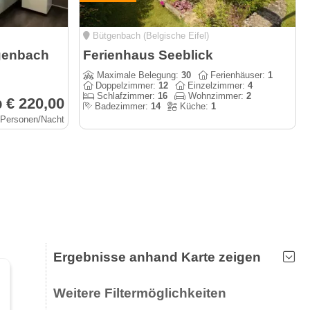
Bütgenbach (Belgische Eifel)
genbach
Ferienhaus Seeblick
Maximale Belegung:
30
Ferienhäuser:
1
Doppelzimmer:
12
Einzelzimmer:
4
Schlafzimmer:
16
Wohnzimmer:
2
 € 220,00
Badezimmer:
14
Küche:
1
4 Personen/Nacht
Ergebnisse anhand Karte zeigen
Weitere Filtermöglichkeiten