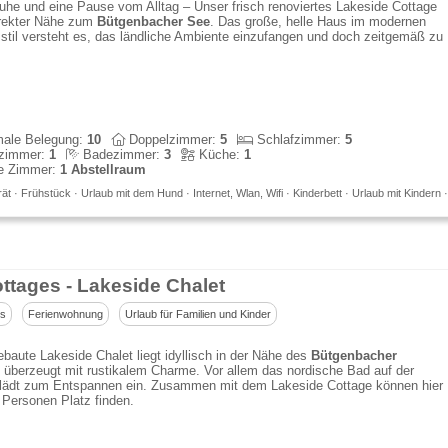
Ruhe und eine Pause vom Alltag – Unser frisch renoviertes Lakeside Cottage
direkter Nähe zum
Bütgenbacher See
. Das große, helle Haus im modernen
til versteht es, das ländliche Ambiente einzufangen und doch zeitgemäß zu
ale Belegung:
10
Doppelzimmer:
5
Schlafzimmer:
5
zimmer:
1
Badezimmer:
3
Küche:
1
e Zimmer:
1 Abstellraum
t · Frühstück · Urlaub mit dem Hund · Internet, Wlan, Wifi · Kinderbett · Urlaub mit Kindern ·
ttages - Lakeside Chalet
us
Ferienwohnung
Urlaub für Familien und Kinder
aute Lakeside Chalet liegt idyllisch in der Nähe des
Bütgenbacher
überzeugt mit rustikalem Charme. Vor allem das nordische Bad auf der
 lädt zum Entspannen ein. Zusammen mit dem Lakeside Cottage können hier
 Personen Platz finden.