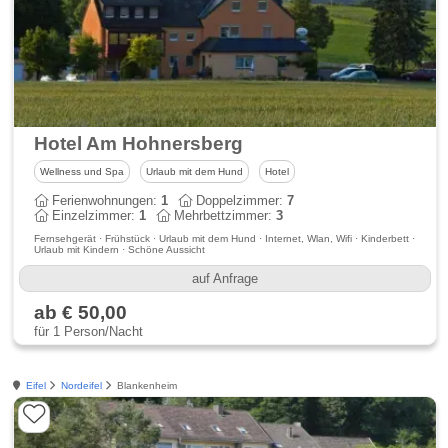
Hotel Am Hohnersberg
Wellness und Spa
Urlaub mit dem Hund
Hotel
Ferienwohnungen:
1
Doppelzimmer:
7
Einzelzimmer:
1
Mehrbettzimmer:
3
Fernsehgerät · Frühstück · Urlaub mit dem Hund · Internet, Wlan, Wifi · Kinderbett ·
Urlaub mit Kindern · Schöne Aussicht
auf Anfrage
ab € 50,00
für 1 Person/Nacht
Eifel
Nordeifel
Blankenheim