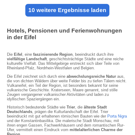
10 weitere Ergebnisse laden
Hotels, Pensionen und Ferienwohnungen
in der Eifel
Die
Eifel
, eine
faszinierende Region
, beeindruckt durch ihre
vielfältige Landschaft
, geschichtsträchtige Städte und eine reiche
kulturelle Vielfalt. Das Mittelgebirge erstreckt sich über Teile von
Rheinland-Pfalz, Nordrhein-Westfalen und Belgien.
Die Eifel zeichnet sich durch eine
abwechslungsreiche Natur
aus,
die von dichten Wäldern über weite Felder bis zu tiefen Tälern reicht.
Vulkaneifel, ein Teil der Region, ist besonders bekannt für seine
vulkanische Geschichte. Kraterseen, Maare genannt, sind stille
Zeugen vergangener vulkanischer Aktivitäten und laden zu
idyllischen Spaziergängen ein.
Historisch bedeutende Städte wie
Trier
, die
älteste Stadt
Deutschlands
, prägen die Kulturlandschaft der Eifel. Trier
beeindruckt mit gut erhaltenen römischen Bauten wie der
Porta Nigra
und der Konstantinbasilika. Die malerische Stadt Monschau, mit
ihren engen Gassen, Fachwerkhäusern und dem romantischen Rur-
Ufer, vermittelt einen Eindruck vom
mittelalterlichen Charme der
Region
.