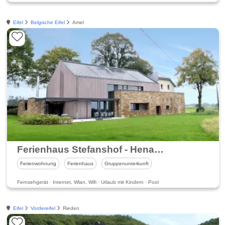
Eifel
Belgische Eifel
Amel
Ferienhaus Stefanshof - Henamo Resorts
Ferienwohnung
Ferienhaus
Gruppenunterkunft
Fernsehgerät · Internet, Wlan, Wifi · Urlaub mit Kindern · Pool
Eifel
Vordereifel
Rieden