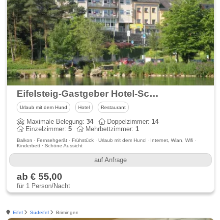
Eifelsteig-Gastgeber Hotel-Schlossblick *** Wohlfühlhotel - Eifel
Urlaub mit dem Hund
Hotel
Restaurant
Maximale Belegung:
34
Doppelzimmer:
14
Einzelzimmer:
5
Mehrbettzimmer:
1
Balkon · Fernsehgerät · Frühstück · Urlaub mit dem Hund · Internet, Wlan, Wifi ·
Kinderbett · Schöne Aussicht
auf Anfrage
ab € 55,00
für 1 Person/Nacht
Eifel
Südeifel
Brimingen