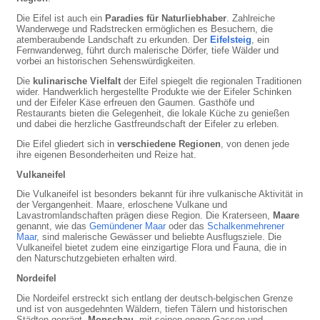
Die Eifel ist auch ein
Paradies für Naturliebhaber
. Zahlreiche
Wanderwege und Radstrecken ermöglichen es Besuchern, die
atemberaubende Landschaft zu erkunden. Der
Eifelsteig
, ein
Fernwanderweg, führt durch malerische Dörfer, tiefe Wälder und
vorbei an historischen Sehenswürdigkeiten.
Die
kulinarische Vielfalt
der Eifel spiegelt die regionalen Traditionen
wider. Handwerklich hergestellte Produkte wie der Eifeler Schinken
und der Eifeler Käse erfreuen den Gaumen. Gasthöfe und
Restaurants bieten die Gelegenheit, die lokale Küche zu genießen
und dabei die herzliche Gastfreundschaft der Eifeler zu erleben.
Die Eifel gliedert sich in
verschiedene Regionen
, von denen jede
ihre eigenen Besonderheiten und Reize hat.
Vulkaneifel
Die Vulkaneifel ist besonders bekannt für ihre vulkanische Aktivität in
der Vergangenheit. Maare, erloschene Vulkane und
Lavastromlandschaften prägen diese Region. Die Kraterseen,
Maare
genannt, wie das
Gemündener Maar
oder das
Schalkenmehrener
Maar
, sind malerische Gewässer und beliebte Ausflugsziele. Die
Vulkaneifel bietet zudem eine einzigartige Flora und Fauna, die in
den Naturschutzgebieten erhalten wird.
Nordeifel
Die Nordeifel erstreckt sich entlang der deutsch-belgischen Grenze
und ist von ausgedehnten Wäldern, tiefen Tälern und historischen
Städten geprägt.
Monschau
, mit seinen engen Gassen und