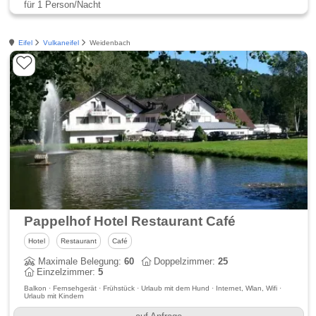
für 1 Person/Nacht
Eifel
Vulkaneifel
Weidenbach
Pappelhof Hotel Restaurant Café
Hotel
Restaurant
Café
Maximale Belegung:
60
Doppelzimmer:
25
Einzelzimmer:
5
Balkon · Fernsehgerät · Frühstück · Urlaub mit dem Hund · Internet, Wlan, Wifi ·
Urlaub mit Kindern