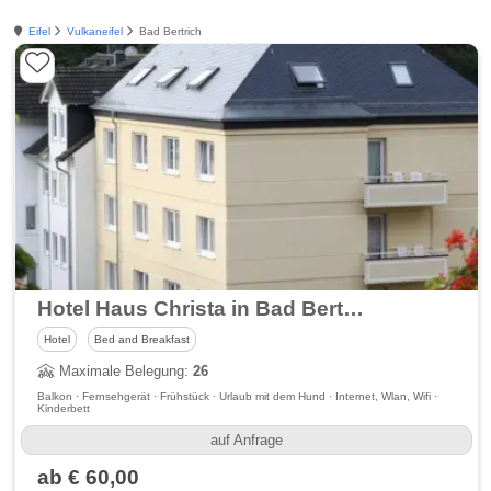
Eifel
Vulkaneifel
Bad Bertrich
Hotel Haus Christa in Bad Bertrich
Hotel
Bed and Breakfast
Maximale Belegung:
26
Balkon · Fernsehgerät · Frühstück · Urlaub mit dem Hund · Internet, Wlan, Wifi ·
Kinderbett
auf Anfrage
ab € 60,00