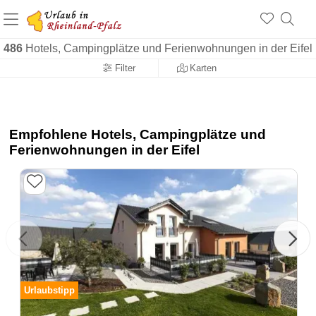
+1.500 Unterkünfte in Rheinland-Pfalz
+1.000 Sehenswürdigkeiten
Über 25 Jahre online
486
Hotels, Campingplätze und Ferienwohnungen in der Eifel
Filter
Karten
Empfohlene Hotels, Campingplätze und
Ferienwohnungen in der Eifel
Urlaubstipp