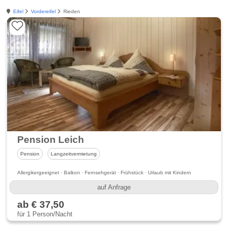
Eifel
Vordereifel
Rieden
Pension Leich
Pension
Langzeitvermietung
Allergikergeeignet · Balkon · Fernsehgerät · Frühstück · Urlaub mit Kindern
auf Anfrage
ab € 37,50
für 1 Person/Nacht