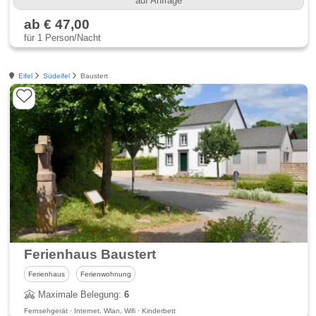
auf Anfrage
ab € 47,00
für 1 Person/Nacht
Eifel
Südeifel
Baustert
Ferienhaus Baustert
Ferienhaus
Ferienwohnung
Maximale Belegung:
6
Fernsehgerät · Internet, Wlan, Wifi · Kinderbett