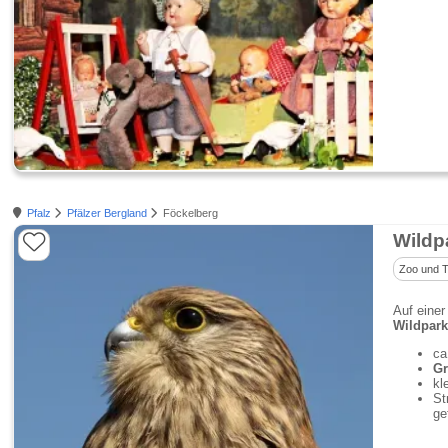
Pfalz
Pfälzer Bergland
Föckelberg
Wildp
Zoo und T
Auf einer
Wildpark
ca
Gr
kl
St
ge