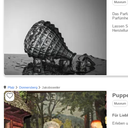
Museum
Das Parfü
Parfümher
Lassen Si
Herstell
Pfalz
Donnersberg
Jakobsweiler
Puppe
Museum
Für Lieb
Erleben u