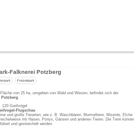
ark-Falknerei Potzberg
ierpark
Freizeitpark
 Fläche von 25 ha, umgeben von Wald und Wiesen, befindet sich der
 Potzberg
.
. 120 Greifvögel
eifvogel-Flugschau
eine und große Tierarten, wie z. B. Waschbären, Murmeltiere, Wisente, Elche
reichelwiese mti Hasen, Ponys, Gänsen und anderen Tieren. Die Tiere könne
füttert und gestreichelt werden.