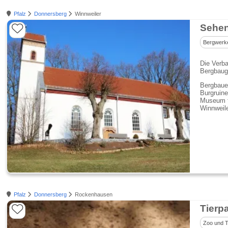
Pfalz
Donnersberg
Winnweiler
Sehen
Bergwerk
Die Verba
Bergbaug
Bergbauer
Burgruine
Museum fü
Winnweil
Pfalz
Donnersberg
Rockenhausen
Tierp
Zoo und T