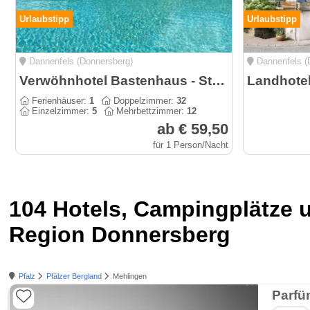
Urlaubstipp
Urlaubstipp
Dannenfels (Donnersberg)
Dannenfels (
Verwöhnhotel Bastenhaus - Stollhof Hotel-Restaurant
Landhote
Ferienhäuser:
1
Doppelzimmer:
32
Einzelzimmer:
5
Mehrbettzimmer:
12
ab € 59,50
für 1 Person/Nacht
104 Hotels, Campingplätze 
Region Donnersberg
Pfalz
Pfälzer Bergland
Mehlingen
Parfü