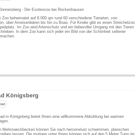
 Donnersberg - Der Exotenzoo bei Rockenhausen
e Zoo beheimatet auf 8.000 qm rund 60 verschiedene Tierarten, von
en, über Ameisenbären bis hin zu Boas. Für Kinder gibt es einen Streichelzoo
pielplatz. Im Zoo wird Artenschutz und ein liebevoller Umgang mit den Tieren
hrieben. In dem Zoo kann sich jeder ein Bild von der Schönheit seltener
n machen.
ad Königsberg
bad
ad in Königsberg bietet Ihnen eine willkommene Abkühlung bei warmen
agen.
n Mehrzweckbecken können Sie nach herzenslust schwimmen, planschen
treiben lassen. Die mutigen unter Ihnen können sich auf den 5 Meter Turm im