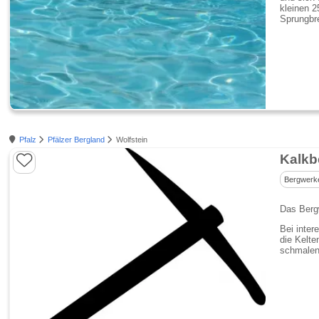
kleinen 2
Sprungbre
Pfalz
Pfälzer Bergland
Wolfstein
Kalkb
Bergwerk
Das Berg
Bei inter
die Kelte
schmalen 