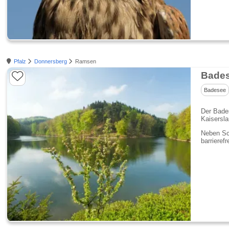
Pfalz
Donnersberg
Ramsen
Bade
Badesee
Der Bade
Kaisersla
Neben Sc
barrieref