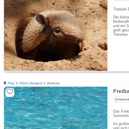
Tierpark
Der klein
Berberaff
und ein S
groß gesc
Tierarte
Pfalz
Pfälzer Bergland
Wolfstein
Freib
Schwimm
Das Freib
Sommert
Im große
und sich 