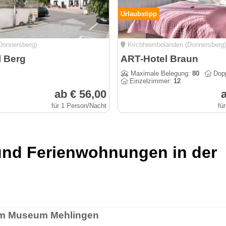
Urlaubstipp
Donnersberg)
Kirchheimbolanden (Donnersberg)
l Berg
ART-Hotel Braun
Maximale Belegung:
80
Dopp
Einzelzimmer:
12
ab € 56,00
a
für 1 Person/Nacht
fü
und Ferienwohnungen in der
m Museum Mehlingen