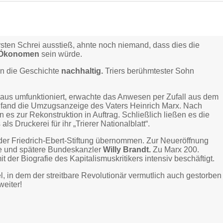
sten Schrei ausstieß, ahnte noch niemand, dass dies die
 Ökonomen
sein würde.
n die Geschichte
nachhaltig.
Triers berühmtester Sohn
us umfunktioniert, erwachte das Anwesen per Zufall aus dem
r fand die Umzugsanzeige des Vaters Heinrich Marx. Nach
 zur Rekonstruktion in Auftrag. Schließlich ließen es die
 Druckerei für ihr „Trierer Nationalblatt“.
 der Friedrich-Ebert-Stiftung übernommen. Zur Neueröffnung
de und spätere Bundeskanzler
Willy Brandt.
Zu Marx 200.
 der Biografie des Kapitalismuskritikers intensiv beschäftigt.
 in dem der streitbare Revolutionär vermutlich auch gestorben
weiter!