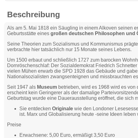
Beschreibung
Als am 5. Mai 1818 ein Säugling in einem Alkoven seinen er
Geburtsstätte eines
großen deutschen Philosophen und
Seine Theorien zum Sozialismus und Kommunismus prägte
verbrachte hier tatsächlich nur 15 Monate seines Lebens.
Um 1500 erbaut und schließlich 1727 zum barocken Wohnha
Dornröschenschlaf: Der Sozialdemokrat Friedrich Schnette
vielen Mühen erwarb die SPD 1928 das Gebäude und gaben es
Nationalsozialisten zwangsenteignen und missbrauchten es als
Seit 1947 als
Museum
betrieben, wird es 1968 wird es von
erscheint kein Geringerer als der damalige Parteivorsitzen
Geburtstag wurde eine Dauerausstellung eröffnet, die sich mit
Sie entdecken
Originale
wie den Londoner Lesesessel,
ist. Marx und Globalisierung heute -seine Ideen leben 
Preise
Erwachsene: 5,00 Euro, ermäßigt 3,50 Euro