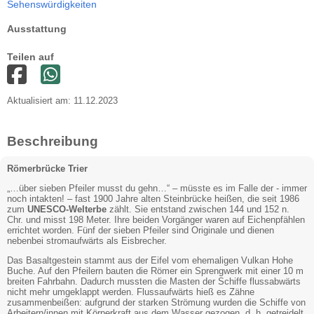
Sehenswürdigkeiten
Ausstattung
Teilen auf
Aktualisiert am: 11.12.2023
Beschreibung
Römerbrücke Trier
„…über sieben Pfeiler musst du gehn…“ – müsste es im Falle der - immer
noch intakten! – fast 1900 Jahre alten Steinbrücke heißen, die seit 1986
zum
UNESCO-Welterbe
zählt. Sie entstand zwischen 144 und 152 n.
Chr. und misst 198 Meter. Ihre beiden Vorgänger waren auf Eichenpfählen
errichtet worden. Fünf der sieben Pfeiler sind Originale und dienen
nebenbei stromaufwärts als Eisbrecher.
Das Basaltgestein stammt aus der Eifel vom ehemaligen Vulkan Hohe
Buche. Auf den Pfeilern bauten die Römer ein Sprengwerk mit einer 10 m
breiten Fahrbahn. Dadurch mussten die Masten der Schiffe flussabwärts
nicht mehr umgeklappt werden. Flussaufwärts hieß es Zähne
zusammenbeißen: aufgrund der starken Strömung wurden die Schiffe von
Arbeitern/innen mit Körperkraft aus dem Wasser gezogen, d. h. getreidelt.