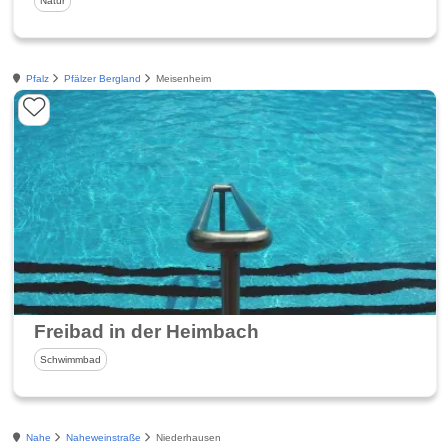
Natur
Pfalz
Pfälzer Bergland
Meisenheim
Freibad in der Heimbach
Schwimmbad
Nahe
Naheweinstraße
Niederhausen