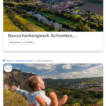
Besucherbergwerk Schmittenstollen
Bergwerke und Höhle
Nahe
Naheweinstraße
Altenbamberg