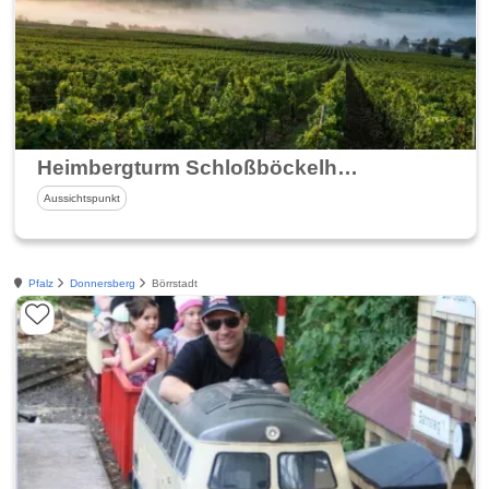
Heimbergturm Schloßböckelheim
Aussichtspunkt
Pfalz
Donnersberg
Börrstadt