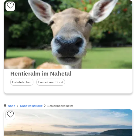
Rentieralm im Nahetal
Geführte Tour
Freizeit und Sport
Nahe
Naheweinstraße
Schloßböckelheim