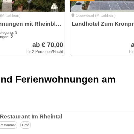
Mittelrhein)
Oberwesel (Mittelrhein)
Ferienwohnungen mit Rheinblick in Rheindiebach bei Bacharach
Landhotel Zum Kronpr
elegung:
9
ungen:
2
ab € 70,00
a
für 2 Personen/Nacht
fü
 und Ferienwohnungen am
-Restaurant Im Rheintal
Restaurant
Café