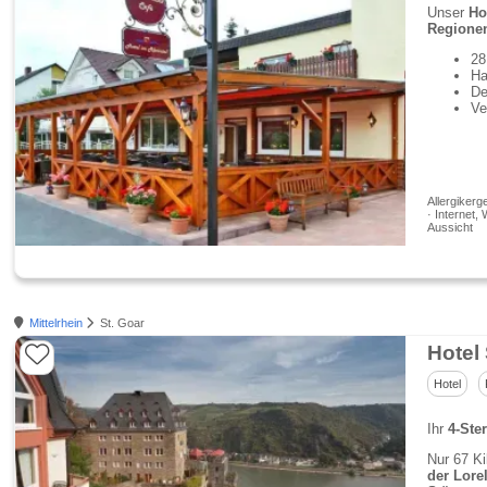
Unser
Ho
Regionen
28
Ha
De
Ve
Allergikerg
· Internet,
Aussicht
Mittelrhein
St. Goar
Hotel
Hotel
Ihr
4-Ste
Nur 67 Ki
der Lore