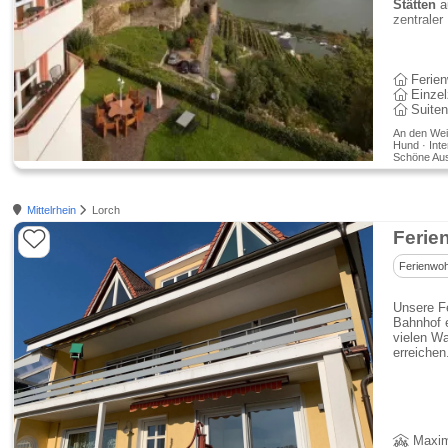
Stätten
a
zentraler
Ferie
Einze
Suite
An den Wei
Hund · Inter
Schöne Aus
Mittelrhein
Lorch
Ferie
Ferienwo
Unsere F
Bahnhof 
vielen Wa
erreichen
Maxim