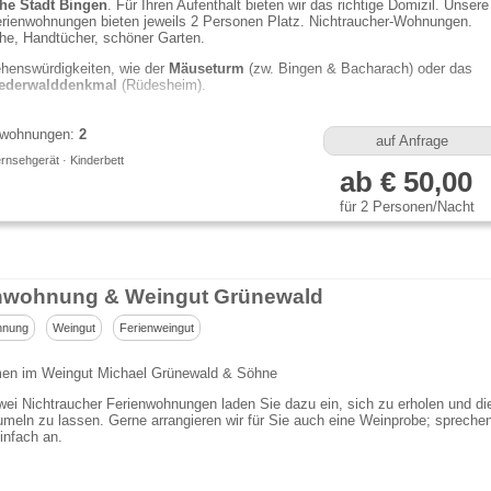
che Stadt Bingen
. Für Ihren Aufenthalt bieten wir das richtige Domizil. Unsere
erienwohnungen bieten jeweils 2 Personen Platz. Nichtraucher-Wohnungen.
he, Handtücher, schöner Garten.
henswürdigkeiten, wie der
Mäuseturm
(zw. Bingen & Bacharach) oder das
ederwalddenkmal
(Rüdesheim).
nwohnungen:
2
auf Anfrage
rnsehgerät · Kinderbett
ab € 50,00
für 2 Personen/Nacht
nwohnung & Weingut Grünewald
hnung
Weingut
Ferienweingut
en im Weingut Michael Grünewald & Söhne
ei Nichtraucher Ferienwohnungen laden Sie dazu ein, sich zu erholen und di
meln zu lassen. Gerne arrangieren wir für Sie auch eine Weinprobe; spreche
infach an.