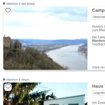
Mittelrhein
Bad Breisig
Campi
Wohnmobil
Herzlich
zum Rhei
Der Camp
Wanderw
Vinxtbach
Urlaub mit 
Mittelrhein
Bingen
Haus 
Langzeitv
Am Zusa