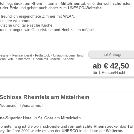
tel
liegt direkt am
Rhein
mitten im
Mittelrheintal
, einer der wohl
schönsten
 der Erde
und gehört auch daher zum
UNESCO-Welterbe
.
 freundlich eingerichtete Zimmer mit WLAN.
ustiere willkommen.
utsche und italienische Küche.
ranstaltungen wie Geburtstage und Hochzeiten möglich.
auf Anfrage
eeignet · Fernsehgerät · Frühstück · Urlaub mit dem Hund
 Wlan, Wifi · Kinderbett · Urlaub mit Kindern · Schöne
ab € 42,50
für 1 Person/Nacht
 Schloss Rheinfels am Mittelrhein
Restaurant
Appartement
rne-Superior Hotel
in
St. Goar
am
Mittelrhein
lometer lang ist die wohl
schönste
und
romantischte Rheinstrecke
, das
Tal
ley
. Im Jahr 2002 wurde es von der
UNESCO
in die Liste der
Welterbe-