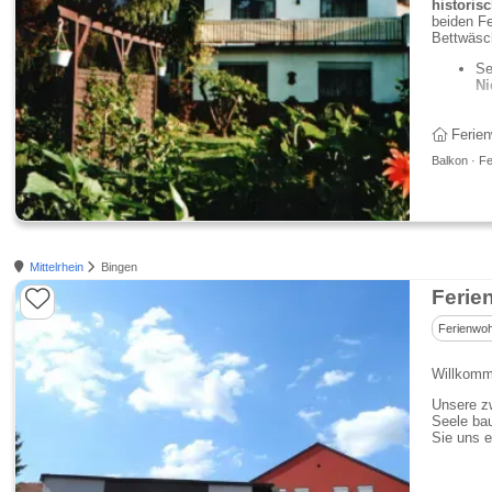
historis
beiden F
Bettwäsc
Se
Ni
Ferie
Balkon · Fe
Mittelrhein
Bingen
Ferie
Ferienwo
Willkomm
Unsere zw
Seele bau
Sie uns e