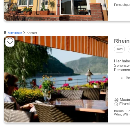
Fernsehger
Mittelrhein
Kestert
Rhein
Hotel
Hier habe
Sehenswü
Personens
Ih
Maxim
Einze
Balkon · Fe
Wlan, Wifi 