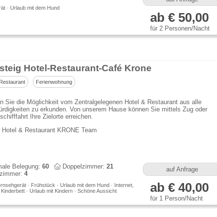
ät · Urlaub mit dem Hund
ab € 50,00
für 2 Personen/Nacht
steig Hotel-Restaurant-Café Krone
Restaurant
Ferienwohnung
n Sie die Möglichkeit vom Zentralgelegenen Hotel & Restaurant aus alle
rdigkeiten zu erkunden. Von unserem Hause können Sie mittels Zug oder
chifffahrt Ihre Zielorte erreichen.
r Hotel & Restaurant KRONE Team
ale Belegung:
60
Doppelzimmer:
21
auf Anfrage
lzimmer:
4
ab € 40,00
rnsehgerät · Frühstück · Urlaub mit dem Hund · Internet,
· Kinderbett · Urlaub mit Kindern · Schöne Aussicht
für 1 Person/Nacht