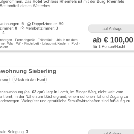
ufgenommen. Das
Hotel Schloss Rheinfels
ist mit der
Burg Rheinfels
 Bestandteil dieses Welterbes.
nwohnungen:
5
Doppelzimmer:
50
lzimmer:
8
Mehrbettzimmer:
3
auf Anfrage
n:
4
ab € 100,00
nbergen · Fernsehgerät · Frühstück · Urlaub mit dem
net, Wlan, Wifi · Kinderbett · Urlaub mit Kindern · Pool ·
für 1 Person/Nacht
sicht
nwohnung Sieberling
hnung
Urlaub mit dem Hund
erienwohnung (ca.
62 qm
) liegt in Lorch, im Binger Weg, nicht weit vom
entfernt, in der Nähe zum Bächergrund, einem schönen Tal und Zugang zu
nderwegen. Weingüter und gemütliche Straußwirtschaften sind fußläufig zu
.
ale Belegung:
3
auf Anfrage