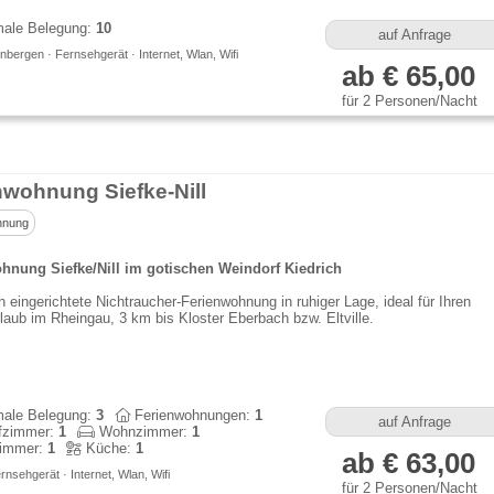
ale Belegung:
10
auf Anfrage
bergen · Fernsehgerät · Internet, Wlan, Wifi
ab € 65,00
für 2 Personen/Nacht
nwohnung Siefke-Nill
hnung
hnung Siefke/Nill im gotischen Weindorf Kiedrich
h eingerichtete Nichtraucher-Ferienwohnung in ruhiger Lage, ideal für Ihren
aub im Rheingau, 3 km bis Kloster Eberbach bzw. Eltville.
ale Belegung:
3
Ferienwohnungen:
1
auf Anfrage
fzimmer:
1
Wohnzimmer:
1
immer:
1
Küche:
1
ab € 63,00
rnsehgerät · Internet, Wlan, Wifi
für 2 Personen/Nacht