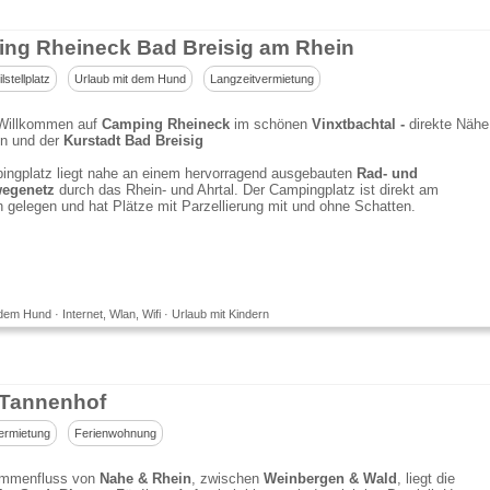
ng Rheineck Bad Breisig am Rhein
stellplatz
Urlaub mit dem Hund
Langzeitvermietung
 Willkommen auf
Camping Rheineck
im schönen
Vinxtbachtal -
direkte Nähe
n und der
Kurstadt Bad Breisig
ingplatz liegt nahe an einem hervorragend ausgebauten
Rad- und
egenetz
durch das Rhein- und Ahrtal. Der Campingplatz ist direkt am
 gelegen und hat Plätze mit Parzellierung mit und ohne Schatten.
dem Hund · Internet, Wlan, Wifi · Urlaub mit Kindern
Tannenhof
ermietung
Ferienwohnung
mmenfluss von
Nahe & Rhein
, zwischen
Weinbergen & Wald
, liegt die