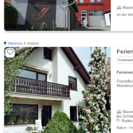
Maxim
An den Wein
Mittelrhein
Kiedrich
Ferie
Ferienwo
Ferienwo
Freundlic
Wanderurl
Maxim
Schla
Badez
Balkon · Fe