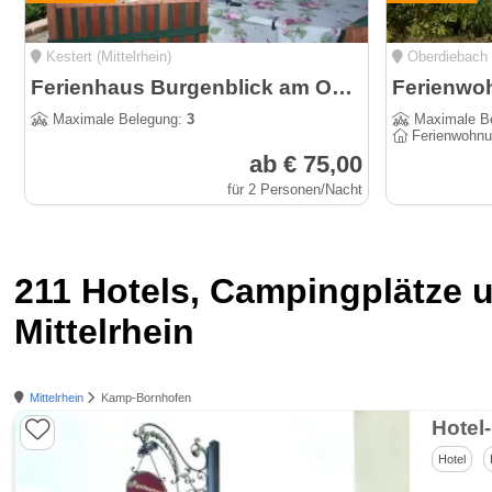
Kestert (Mittelrhein)
Oberdiebach (
Ferienhaus Burgenblick am Oberen Mittelrheintal - Panoramablick
Maximale Belegung:
3
Maximale B
Ferienwohn
ab € 75,00
für 2 Personen/Nacht
211 Hotels, Campingplätze
Mittelrhein
Mittelrhein
Kamp-Bornhofen
Hotel
Hotel