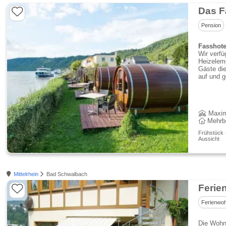
Das F
Pension
Fasshote
Wir verfü
Heizeleme
Gäste di
auf und g
Maxim
Mehrb
Frühstück 
Aussicht
Mittelrhein
Bad Schwalbach
Ferie
Ferienwo
Die Wohnu