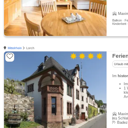
Maxim
Balkon · Fe
Kinderbett 
Mittelrhein
Lorch
Ferie
Urlaub mi
Im
histo
Im
1 
kl
An
Maxim
Schla
Badez