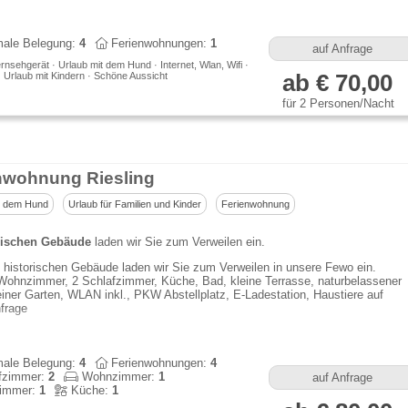
ale Belegung:
4
Ferienwohnungen:
1
auf Anfrage
rnsehgerät · Urlaub mit dem Hund · Internet, Wlan, Wifi ·
· Urlaub mit Kindern · Schöne Aussicht
ab € 70,00
für 2 Personen/Nacht
nwohnung Riesling
t dem Hund
Urlaub für Familien und Kinder
Ferienwohnung
rischen Gebäude
laden wir Sie zum Verweilen ein.
 historischen Gebäude laden wir Sie zum Verweilen in unsere Fewo ein.
Wohnzimmer, 2 Schlafzimmer, Küche, Bad, kleine Terrasse, naturbelassener
einer Garten, WLAN inkl., PKW Abstellplatz, E-Ladestation, Haustiere auf
frage
ale Belegung:
4
Ferienwohnungen:
4
fzimmer:
2
Wohnzimmer:
1
auf Anfrage
immer:
1
Küche:
1