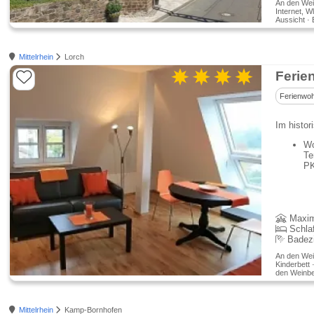
An den Wei
Internet, W
Aussicht ·
Mittelrhein
Lorch
Ferie
Ferienwo
Im histor
Wo
Te
PK
Maxim
Schla
Badez
An den Wein
Kinderbett 
den Weinb
Mittelrhein
Kamp-Bornhofen