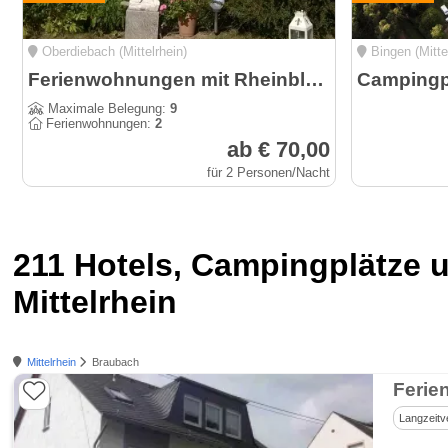
Oberdiebach (Mittelrhein)
Bingen (Mitte
Ferienwohnungen mit Rheinblick in Rheindiebach bei Bacharach
Maximale Belegung:
9
Ferienwohnungen:
2
ab € 70,00
für 2 Personen/Nacht
211 Hotels, Campingplätze
Mittelrhein
Mittelrhein
Braubach
Ferie
Langzeitv