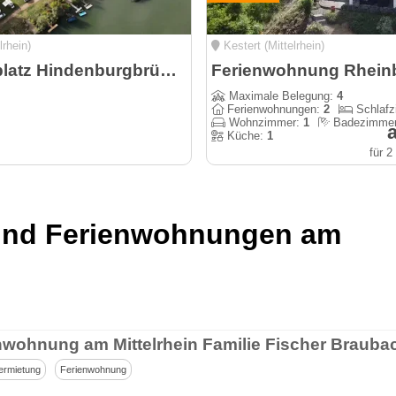
lrhein)
Kestert (Mittelrhein)
Campingplatz Hindenburgbrücke
Ferienwohnung Rheinb
Maximale Belegung:
4
Ferienwohnungen:
2
Schlaf
Wohnzimmer:
1
Badezimme
a
Küche:
1
für 
 und Ferienwohnungen am
nwohnung am Mittelrhein Familie Fischer Brauba
ermietung
Ferienwohnung