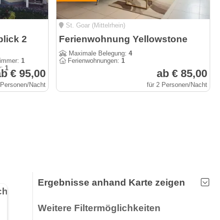
St. Goar (Mittelrhein)
lick 2
Ferienwohnung Yellowstone
Maximale Belegung:
4
zimmer:
1
Ferienwohnungen:
1
r:
1
b € 95,00
ab € 85,00
2 Personen/Nacht
für 2 Personen/Nacht
Ergebnisse anhand Karte zeigen
ch
Weitere Filtermöglichkeiten