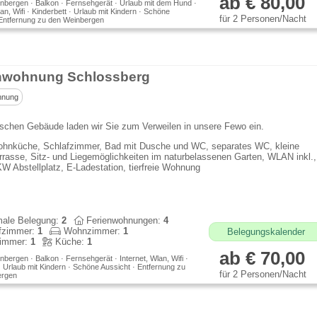
ab € 80,00
nbergen · Balkon · Fernsehgerät · Urlaub mit dem Hund ·
lan, Wifi · Kinderbett · Urlaub mit Kindern · Schöne
für 2 Personen/Nacht
 Entfernung zu den Weinbergen
nwohnung Schlossberg
hnung
ischen Gebäude laden wir Sie zum Verweilen in unsere Fewo ein.
hnküche, Schlafzimmer, Bad mit Dusche und WC, separates WC, kleine
rrasse, Sitz- und Liegemöglichkeiten im naturbelassenen Garten, WLAN inkl.,
W Abstellplatz, E-Ladestation, tierfreie Wohnung
ale Belegung:
2
Ferienwohnungen:
4
fzimmer:
1
Wohnzimmer:
1
Belegungskalender
immer:
1
Küche:
1
ab € 70,00
bergen · Balkon · Fernsehgerät · Internet, Wlan, Wifi ·
· Urlaub mit Kindern · Schöne Aussicht · Entfernung zu
für 2 Personen/Nacht
ergen