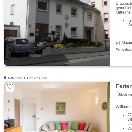
Braubach 
gemütlic
Mittelrhei
fa
We
Maxim
Fernsehgerä
Mittelrhein
Linz am Rhein
Ferie
Urlaub mi
Willkomm
77
WL
ka
Wa