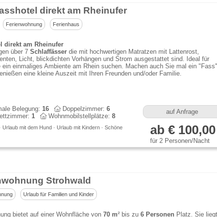
asshotel direkt am Rheinufer
Ferienwohnung
Ferienhaus
l direkt am Rheinufer
gen über 7
Schlaffässer
die mit hochwertigen Matratzen mit Lattenrost,
nten, Licht, blickdichten Vorhängen und Strom ausgestattet sind. Ideal für
e ein einmaliges Ambiente am Rhein suchen. Machen auch Sie mal ein "Fass
enießen eine kleine Auszeit mit Ihren Freunden und/oder Familie.
ale Belegung:
16
Doppelzimmer:
6
auf Anfrage
ettzimmer:
1
Wohnmobilstellplätze:
8
ab € 100,00
· Urlaub mit dem Hund · Urlaub mit Kindern · Schöne
für 2 Personen/Nacht
nwohnung Strohwald
hnung
Urlaub für Familien und Kinder
ng bietet auf einer Wohnfläche von
70 m
² bis zu
6 Personen
Platz. Sie lieg