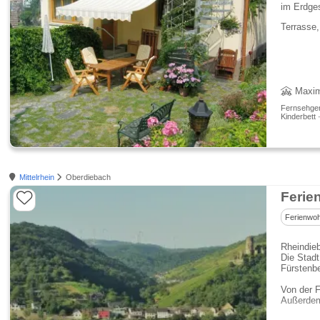
im Erdge
Terrasse,
Maxim
Fernsehgerä
Kinderbett 
Mittelrhein
Oberdiebach
Ferie
Ferienwo
Rheindie
Die Stad
Fürstenb
Von der 
Außerdem