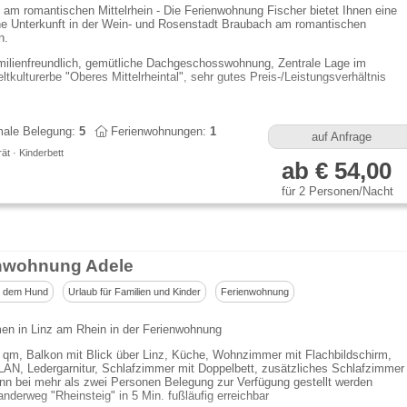
am romantischen Mittelrhein - Die Ferienwohnung Fischer bietet Ihnen eine
he Unterkunft in der Wein- und Rosenstadt Braubach am romantischen
n.
milienfreundlich, gemütliche Dachgeschosswohnung, Zentrale Lage im
ltkulturerbe "Oberes Mittelrheintal", sehr gutes Preis-/Leistungsverhältnis
ale Belegung:
5
Ferienwohnungen:
1
auf Anfrage
t · Kinderbett
ab € 54,00
für 2 Personen/Nacht
nwohnung Adele
t dem Hund
Urlaub für Familien und Kinder
Ferienwohnung
en in Linz am Rhein in der Ferienwohnung
 qm, Balkon mit Blick über Linz, Küche, Wohnzimmer mit Flachbildschirm,
AN, Ledergarnitur, Schlafzimmer mit Doppelbett, zusätzliches Schlafzimmer
nn bei mehr als zwei Personen Belegung zur Verfügung gestellt werden
nderweg "Rheinsteig" in 5 Min. fußläufig erreichbar