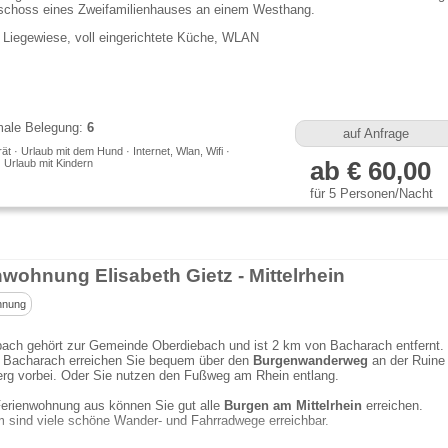
schoss eines Zweifamilienhauses an einem Westhang.
 Liegewiese, voll eingerichtete Küche, WLAN
ale Belegung:
6
auf Anfrage
t · Urlaub mit dem Hund · Internet, Wlan, Wifi ·
· Urlaub mit Kindern
ab € 60,00
für 5 Personen/Nacht
nwohnung Elisabeth Gietz - Mittelrhein
hnung
bach gehört zur Gemeinde Oberdiebach und ist 2 km von Bacharach entfernt.
t Bacharach erreichen Sie bequem über den
Burgenwanderweg
an der Ruine
erg vorbei. Oder Sie nutzen den Fußweg am Rhein entlang.
Ferienwohnung aus können Sie gut alle
Burgen am Mittelrhein
erreichen.
 sind viele schöne Wander- und Fahrradwege erreichbar.