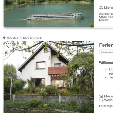
Maxim
Allergikerg
Urlaub mit 
Kindern
Mittelrhein
Rheinbreitbach
Ferie
Ferienha
Willkomm
Un
re
Te
Maxim
Wohn
Fernsehgerä