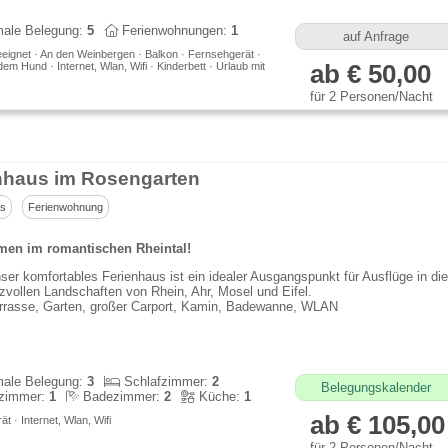
ale Belegung:
5
Ferienwohnungen:
1
auf Anfrage
eeignet · An den Weinbergen · Balkon · Fernsehgerät ·
dem Hund · Internet, Wlan, Wifi · Kinderbett · Urlaub mit
ab € 50,00
für 2 Personen/Nacht
nhaus im Rosengarten
us
Ferienwohnung
en im romantischen Rheintal!
ser komfortables Ferienhaus ist ein idealer Ausgangspunkt für Ausflüge in die
izvollen Landschaften von Rhein, Ahr, Mosel und Eifel.
rrasse, Garten, großer Carport, Kamin, Badewanne, WLAN
ale Belegung:
3
Schlafzimmer:
2
Belegungskalender
zimmer:
1
Badezimmer:
2
Küche:
1
ab € 105,00
t · Internet, Wlan, Wifi
für 2 Personen/Nacht