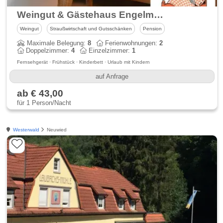
Weingut & Gästehaus Engelmann-Schlepper
Weingut
Straußwirtschaft und Gutsschänken
Pension
Maximale Belegung:
8
Ferienwohnungen:
2
Doppelzimmer:
4
Einzelzimmer:
1
Fernsehgerät · Frühstück · Kinderbett · Urlaub mit Kindern
auf Anfrage
ab € 43,00
für 1 Person/Nacht
Westerwald
Neuwied