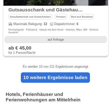
Gutsausschank und Gästehaus Rheinblick
Straußwirtschaft und Gutsschänken
Pension
Bed and Breakfast
Maximale Belegung:
12
Doppelzimmer:
6
Fernsehgerät · Frühstück · Urlaub mit dem Hund · Internet, Wlan, Wifi · Schöne
Aussicht
auf Anfrage
ab € 45,00
für 1 Person/Nacht
Es werden
10
von 211 Ergebnissen angezeigt
10 weitere Ergebnisse laden
Hotels, Ferienhäuser und
Ferienwohnungen am Mittelrhein