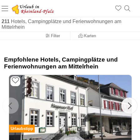
+1.500 Unterkünfte in Rheinland-Pfalz
+1.000 Sehenswürdigkeiten
Über 25 Jahre online
211
Hotels, Campingplätze und Ferienwohnungen am
Mittelrhein
Filter
Karten
Empfohlene Hotels, Campingplätze und
Ferienwohnungen am Mittelrhein
Urlaubstipp