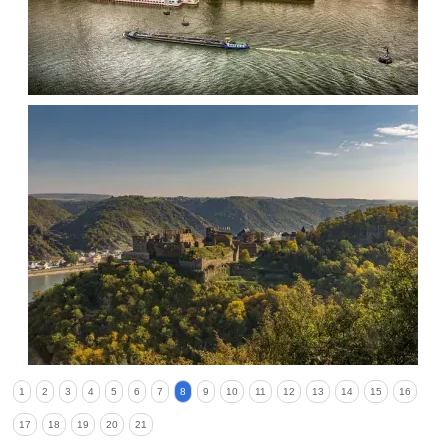
1
2
3
4
5
6
7
8
9
10
11
12
13
14
15
16
17
18
19
20
21