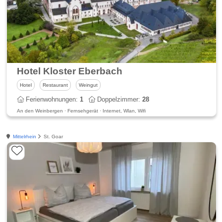
Hotel Kloster Eberbach
Hotel
Restaurant
Weingut
Ferienwohnungen:
1
Doppelzimmer:
28
An den Weinbergen · Fernsehgerät · Internet, Wlan, Wifi
Mittelrhein
St. Goar