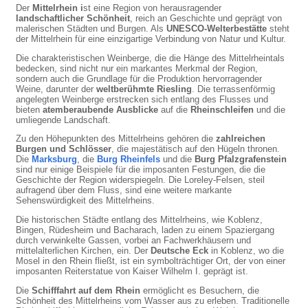
Der
Mittelrhein i
st eine Region von herausragender
landschaftlicher Schönheit
, reich an Geschichte und geprägt von
malerischen Städten und Burgen. Als
UNESCO-Welterbestätte
steht
der Mittelrhein für eine einzigartige Verbindung von Natur und Kultur.
Die charakteristischen Weinberge, die die Hänge des Mittelrheintals
bedecken, sind nicht nur ein markantes Merkmal der Region,
sondern auch die Grundlage für die Produktion hervorragender
Weine, darunter der
weltberühmte Riesling
. Die terrassenförmig
angelegten Weinberge erstrecken sich entlang des Flusses und
bieten
atemberaubende Ausblicke
auf die
Rheinschleifen
und die
umliegende Landschaft.
Zu den Höhepunkten des Mittelrheins gehören die
zahlreichen
Burgen und Schlösser
, die majestätisch auf den Hügeln thronen.
Die
Marksburg
, die
Burg Rheinfels
und die
Burg Pfalzgrafenstein
sind nur einige Beispiele für die imposanten Festungen, die die
Geschichte der Region widerspiegeln. Die Loreley-Felsen, steil
aufragend über dem Fluss, sind eine weitere markante
Sehenswürdigkeit des Mittelrheins.
Die historischen Städte entlang des Mittelrheins, wie Koblenz,
Bingen, Rüdesheim und Bacharach, laden zu einem Spaziergang
durch verwinkelte Gassen, vorbei an Fachwerkhäusern und
mittelalterlichen Kirchen, ein. Der
Deutsche Eck
in Koblenz, wo die
Mosel in den Rhein fließt, ist ein symbolträchtiger Ort, der von einer
imposanten Reiterstatue von Kaiser Wilhelm I. geprägt ist.
Die
Schifffahrt auf dem Rhein
ermöglicht es Besuchern, die
Schönheit des Mittelrheins vom Wasser aus zu erleben. Traditionelle