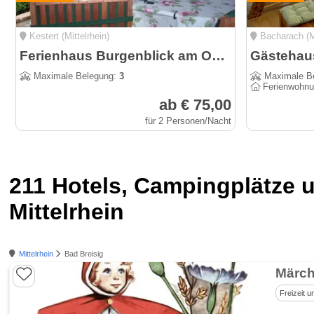
Kestert (Mittelrhein)
Bacharach (Mi
Ferienhaus Burgenblick am Oberen Mittelrheintal - Panoramablick
Gästehau
Maximale Belegung:
3
Maximale B
Ferienwohn
ab € 75,00
für 2 Personen/Nacht
211 Hotels, Campingplätze
Mittelrhein
Mittelrhein
Bad Breisig
Märch
Freizeit u