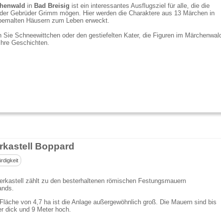
henwald
in
Bad Breisig
ist ein interessantes Ausflugsziel für alle, die die
der Gebrüder Grimm mögen. Hier werden die Charaktere aus 13 Märchen in
l bemalten Häusern zum Leben erweckt.
Sie Schneewittchen oder den gestiefelten Kater, die Figuren im Märchenwal
ihre Geschichten.
kastell Boppard
digkeit
rkastell zählt zu den besterhaltenen römischen Festungsmauern
ands.
 Fläche von 4,7 ha ist die Anlage außergewöhnlich groß. Die Mauern sind bis
r dick und 9 Meter hoch.