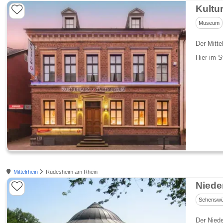
Kultu
Museum
Der Mitte
Hier im 
Mittelrhein
Rüdesheim am Rhein
Niede
Sehenswür
Der Nied