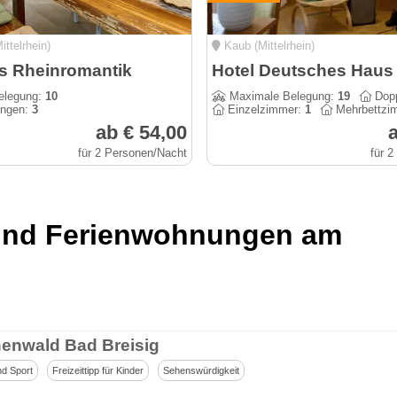
ttelrhein)
Kaub (Mittelrhein)
s Rheinromantik
elegung:
10
Maximale Belegung:
19
Dopp
ungen:
3
Einzelzimmer:
1
Mehrbettzi
ab € 54,00
a
für 2 Personen/Nacht
für 
 und Ferienwohnungen am
enwald Bad Breisig
nd Sport
Freizeittipp für Kinder
Sehenswürdigkeit