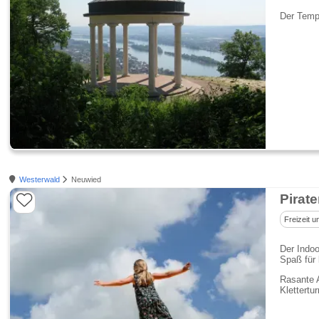
Der Temp
Westerwald
Neuwied
Pirat
Freizeit u
Der Indoo
Spaß für 
Rasante A
Klettertu