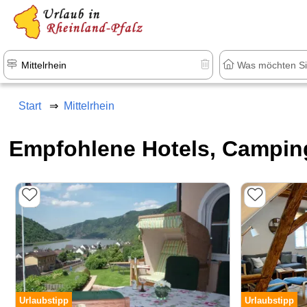
+1.500 Unterkünfte in Rheinland-Pfal
Start
Mittelrhein
Empfohlene Hotels, Campin
Urlaubstipp
Urlaubstipp