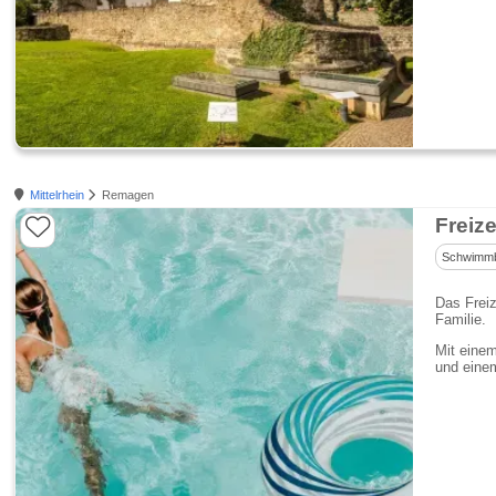
Mittelrhein
Remagen
Freiz
Schwimm
Das Frei
Familie.
Mit eine
und eine