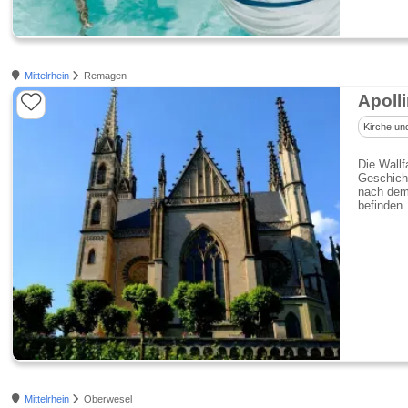
Mittelrhein
Remagen
Apolli
Kirche un
Die Wallf
Geschich
nach dem 
befinden.
Mittelrhein
Oberwesel