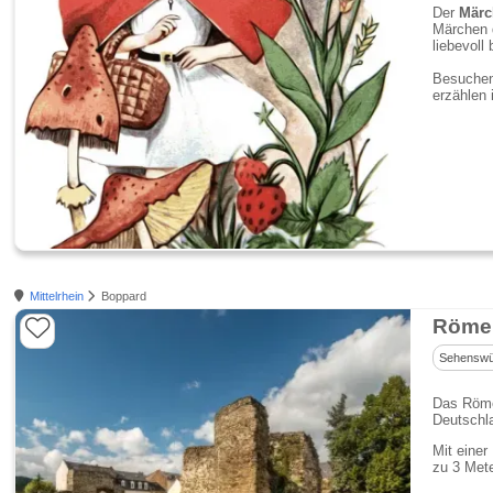
Der
Märc
Märchen 
liebevol
Besuchen 
erzählen 
Mittelrhein
Boppard
Römer
Sehenswür
Das Röme
Deutschl
Mit einer
zu 3 Mete