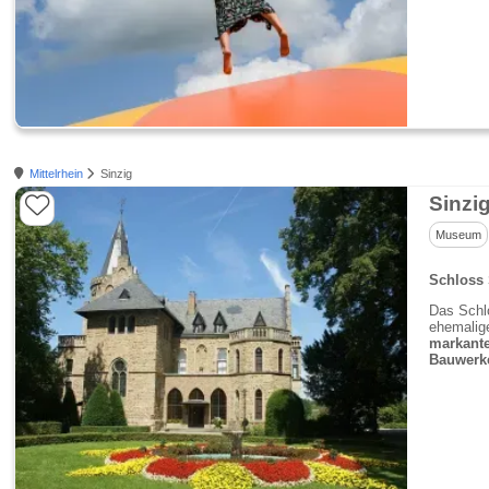
Mittelrhein
Sinzig
Sinzi
Museum
Schloss 
Das Schl
ehemalige
markant
Bauwerk