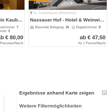
St. Goarshausen (Mittelrhein)
Hotel Deutsches Haus in Kaub am Rhein - Rheinsteig-Partner
Nassauer Hof - Hotel & Weinwirtschaft am Rheinsteig
elzimmer:
7
Maximale Belegung:
16
Doppelzimmer:
8
mmer:
2
b € 80,00
ab € 47,50
2 Personen/Nacht
für 1 Person/Nacht
Ergebnisse anhand Karte zeigen
Weitere Filtermöglichkeiten